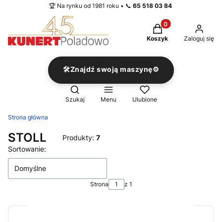
🏆 Na rynku od 1981 roku • 📞
65 518 03 84
Produkty w koszyku
Koszyk
Zaloguj się
🛠️Znajdź swoją maszynę⚙️
Otwórz wyszukiwarkę
Szukaj
Menu
Ulubione
Strona główna
STOLL
Produkty:
7
Lista produktów
Sortowanie:
Domyślne
Strona
z 1