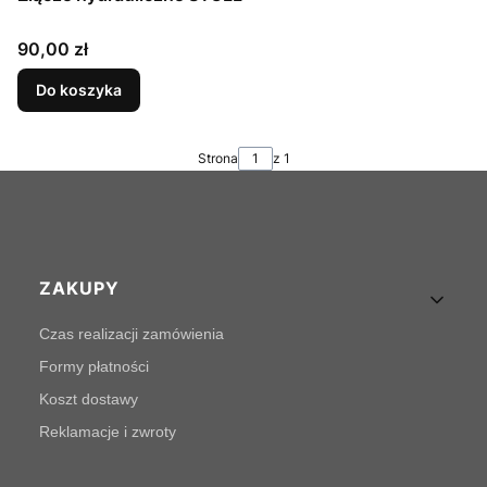
Cena
90,00 zł
Do koszyka
Strona
z 1
Linki w stopce
ZAKUPY
Czas realizacji zamówienia
Formy płatności
Koszt dostawy
Reklamacje i zwroty