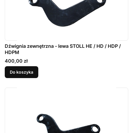
Dźwignia zewnętrzna - lewa STOLL HE / HD / HDP /
HDPM
Cena
400,00 zł
Do koszyka