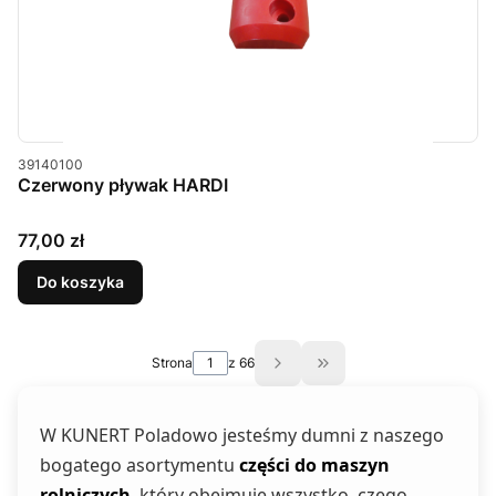
Kod produktu
39140100
Czerwony pływak HARDI
Cena
77,00 zł
Do koszyka
Strona
z 66
Przejdź do ostatniej s
W KUNERT Poladowo jesteśmy dumni z naszego
bogatego asortymentu
części do maszyn
rolniczych
, który obejmuje wszystko, czego