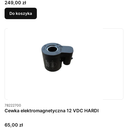
Cena
249,00 zł
Do koszyka
Kod produktu
78222700
Cewka elektromagnetyczna 12 VDC HARDI
Cena
65,00 zł