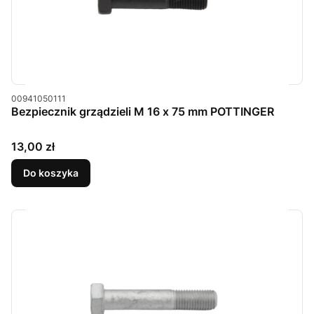
Kod produktu
00941050111
Bezpiecznik grządzieli M 16 x 75 mm POTTINGER
Cena
13,00 zł
Do koszyka