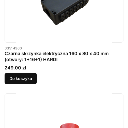
Kod produktu
33514300
Czarna skrzynka elektryczna 160 x 80 x 40 mm
(otwory: 1+16+1) HARDI
Cena
249,00 zł
Do koszyka