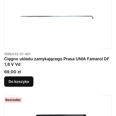
Kod produktu
5595/032-01-601
Cięgno układu zamykającego Prasa UNIA Famarol DF
1,8 V Vd
Cena
69,00 zł
Do koszyka
Bestseller