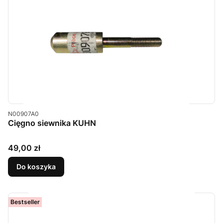
Kod produktu
N00907A0
Cięgno siewnika KUHN
Cena
49,00 zł
Do koszyka
Bestseller