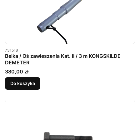
Kod produktu
731518
Belka / Oś zawieszenia Kat. II / 3 m KONGSKILDE
DEMETER
Cena
380,00 zł
Do koszyka