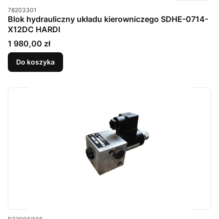
Kod produktu
78203301
Blok hydrauliczny układu kierowniczego SDHE-0714-
X12DC HARDI
Cena
1 980,00 zł
Do koszyka
Kod produktu