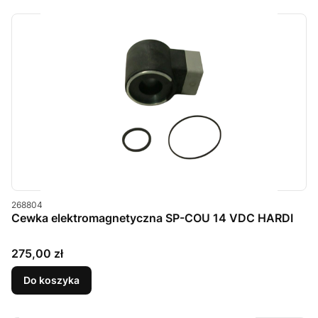
Kod produktu
268804
Cewka elektromagnetyczna SP-COU 14 VDC HARDI
Cena
275,00 zł
Do koszyka