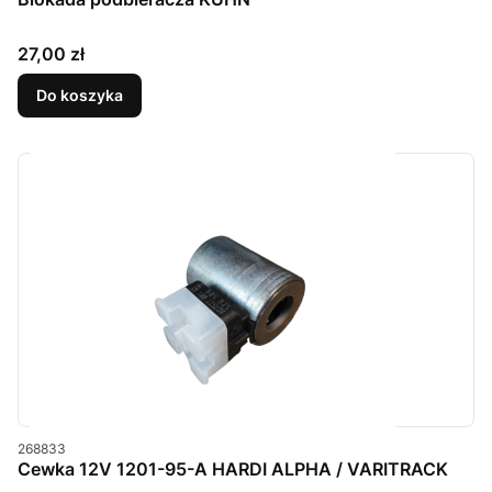
Cena
27,00 zł
Do koszyka
Kod produktu
268833
Cewka 12V 1201-95-A HARDI ALPHA / VARITRACK