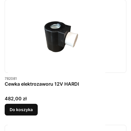
Kod produktu
782081
Cewka elektrozaworu 12V HARDI
Cena
482,00 zł
Do koszyka