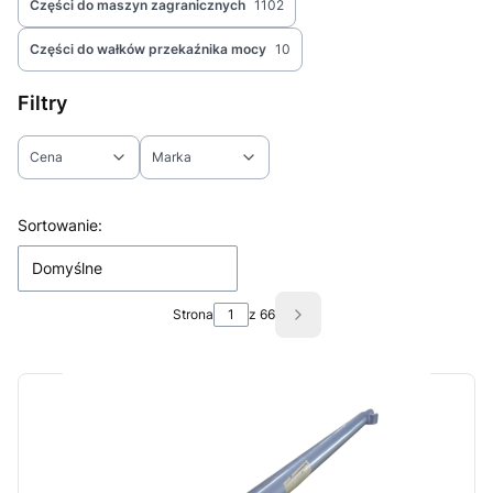
Części do maszyn zagranicznych
1102
Części do wałków przekaźnika mocy
10
Filtry
Cena
Marka
Koniec filtrów
Lista produktów
Sortowanie:
Domyślne
Strona
z 66
Następne produkty