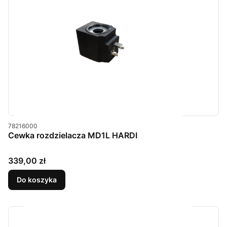
Kod produktu
78216000
Cewka rozdzielacza MD1L HARDI
Cena
339,00 zł
Do koszyka