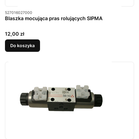
Kod produktu
527016027000
Blaszka mocująca pras rolujących SIPMA
Cena
12,00 zł
Do koszyka