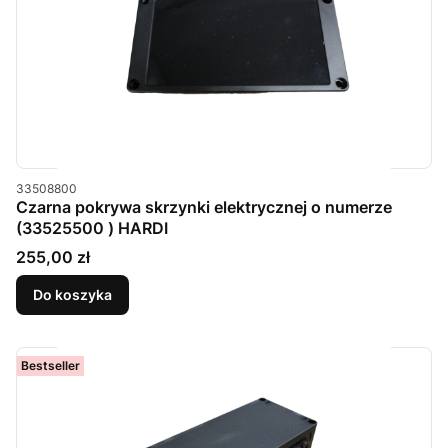
Kod produktu
33508800
Czarna pokrywa skrzynki elektrycznej o numerze
(33525500 ) HARDI
Cena
255,00 zł
Do koszyka
Bestseller