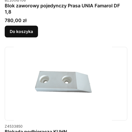
BZ2006/106
Blok zaworowy pojedynczy Prasa UNIA Famarol DF
1,8
Cena
780,00 zł
Do koszyka
Kod produktu
Z4533850
Blokada podbieracza KUHN