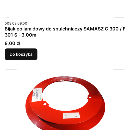
Kod produktu
009.08.09.00
Bijak poliamidowy do spulchniaczy SAMASZ C 300 / F
301 S - 3,00m
Cena
8,00 zł
Do koszyka