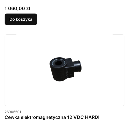
Cena
1 060,00 zł
Do koszyka
Kod produktu
26006501
Cewka elektromagnetyczna 12 VDC HARDI