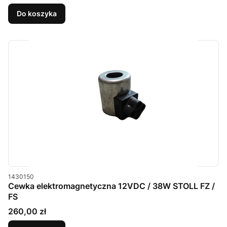
Do koszyka
Kod produktu
1430150
Cewka elektromagnetyczna 12VDC / 38W STOLL FZ /
FS
Cena
260,00 zł