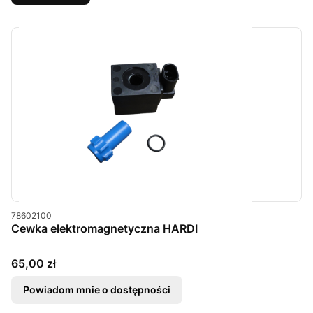
Kod produktu
78602100
Cewka elektromagnetyczna HARDI
Cena
65,00 zł
Powiadom mnie o dostępności