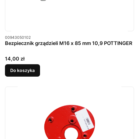
Kod produktu
00943050102
Bezpiecznik grządzieli M16 x 85 mm 10,9 POTTINGER
Cena
14,00 zł
Do koszyka