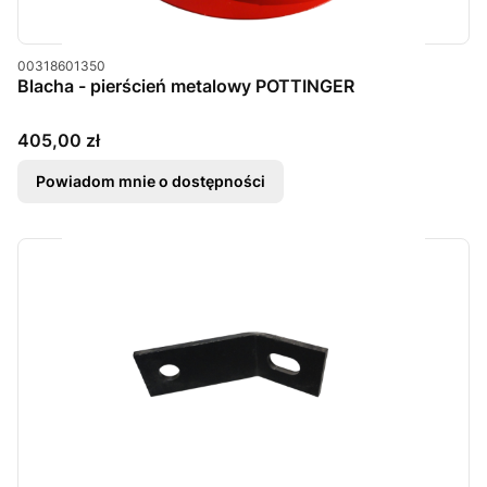
Kod produktu
00318601350
Blacha - pierścień metalowy POTTINGER
Cena
405,00 zł
Powiadom mnie o dostępności