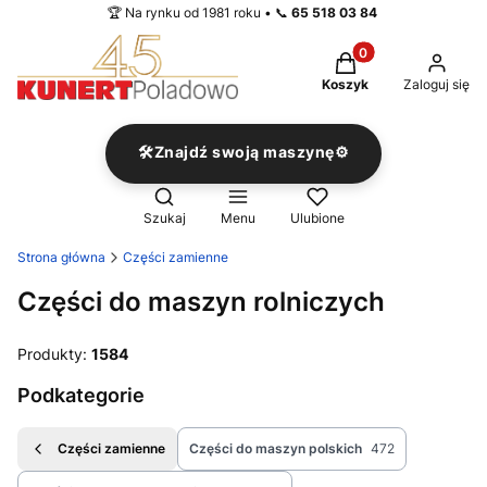
🏆 Na rynku od 1981 roku • 📞
65 518 03 84
Produkty w koszyku
Koszyk
Zaloguj się
🛠️Znajdź swoją maszynę⚙️
Otwórz wyszukiwarkę
Szukaj
Menu
Ulubione
Strona główna
Części zamienne
Części do maszyn rolniczych
Produkty:
1584
Podkategorie
Części zamienne
Części do maszyn polskich
472