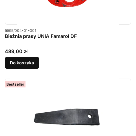
Kod produktu
5595/004-01-001
Bieżnia prasy UNIA Famarol DF
Cena
489,00 zł
Do koszyka
Bestseller