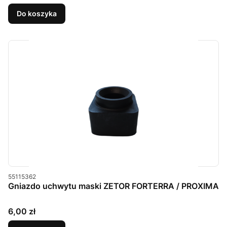
Do koszyka
Kod produktu
55115362
Gniazdo uchwytu maski ZETOR FORTERRA / PROXIMA
Cena
6,00 zł