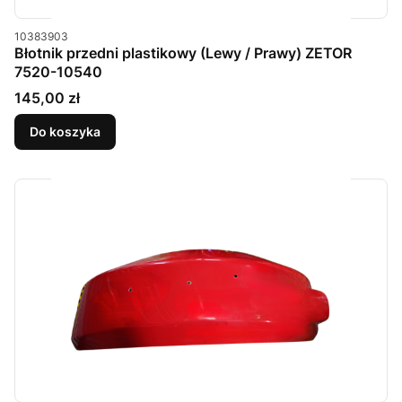
Kod produktu
10383903
Błotnik przedni plastikowy (Lewy / Prawy) ZETOR
7520-10540
Cena
145,00 zł
Do koszyka