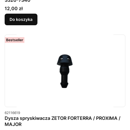
3320-7340
Cena
12,00 zł
Do koszyka
Bestseller
Kod produktu
62116619
Dysza spryskiwacza ZETOR FORTERRA / PROXIMA /
MAJOR