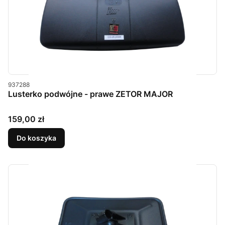
Kod produktu
937288
Lusterko podwójne - prawe ZETOR MAJOR
Cena
159,00 zł
Do koszyka