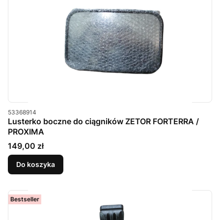
Kod produktu
53368914
Lusterko boczne do ciągników ZETOR FORTERRA /
PROXIMA
Cena
149,00 zł
Do koszyka
Bestseller