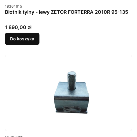
Kod produktu
19364915
Błotnik tylny - lewy ZETOR FORTERRA 2010R 95-135
Cena
1 890,00 zł
Do koszyka
Kod produktu