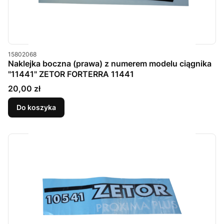
Kod produktu
15802068
Naklejka boczna (prawa) z numerem modelu ciągnika
"11441" ZETOR FORTERRA 11441
Cena
20,00 zł
Do koszyka