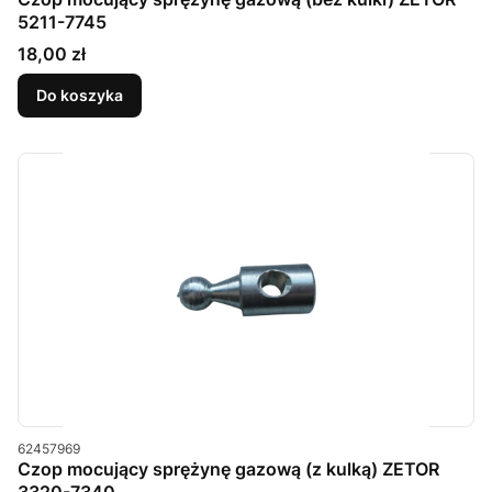
5211-7745
Cena
18,00 zł
Do koszyka
Kod produktu
62457969
Czop mocujący sprężynę gazową (z kulką) ZETOR