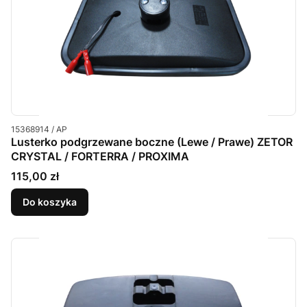
Kod produktu
15368914 / AP
Lusterko podgrzewane boczne (Lewe / Prawe) ZETOR
CRYSTAL / FORTERRA / PROXIMA
Cena
115,00 zł
Do koszyka