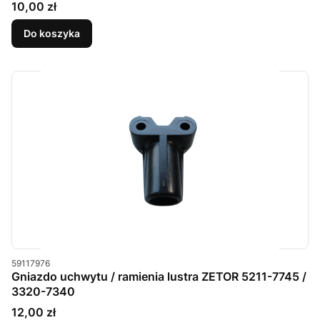
Cena
10,00 zł
Do koszyka
Kod produktu
59117976
Gniazdo uchwytu / ramienia lustra ZETOR 5211-7745 /
3320-7340
Cena
12,00 zł