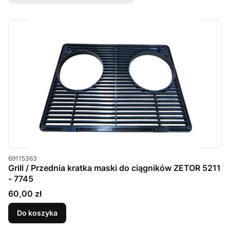
Kod produktu
69115363
Grill / Przednia kratka maski do ciągników ZETOR 5211
- 7745
Cena
60,00 zł
Do koszyka