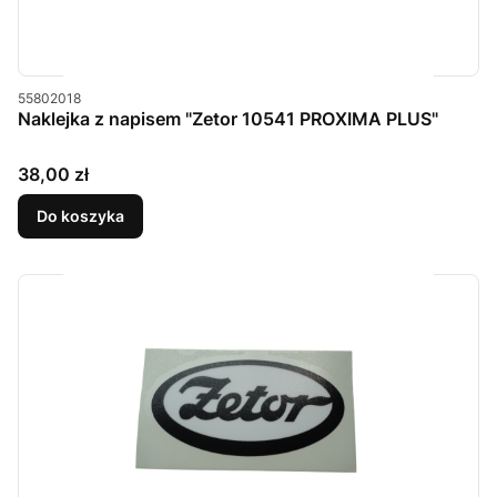
Kod produktu
55802018
Naklejka z napisem "Zetor 10541 PROXIMA PLUS"
Cena
38,00 zł
Do koszyka