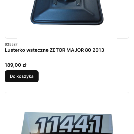
Kod produktu
935587
Lusterko wsteczne ZETOR MAJOR 80 2013
Cena
189,00 zł
Do koszyka