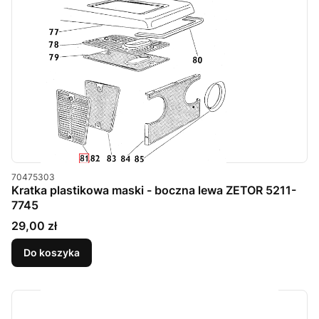
Kod produktu
70475303
Kratka plastikowa maski - boczna lewa ZETOR 5211-
7745
Cena
29,00 zł
Do koszyka