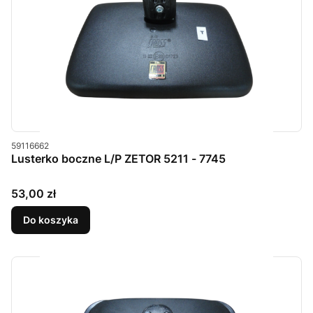
Kod produktu
59116662
Lusterko boczne L/P ZETOR 5211 - 7745
Cena
53,00 zł
Do koszyka