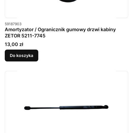
Kod produktu
59187903
Amortyzator / Ogranicznik gumowy drzwi kabiny
ZETOR 5211-7745
Cena
13,00 zł
Do koszyka