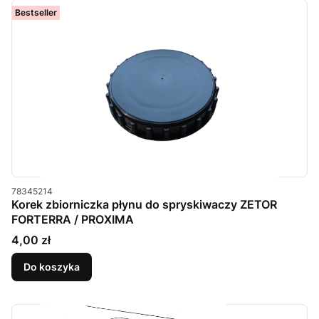
Bestseller
Kod produktu
78345214
Korek zbiorniczka płynu do spryskiwaczy ZETOR
FORTERRA / PROXIMA
Cena
4,00 zł
Do koszyka