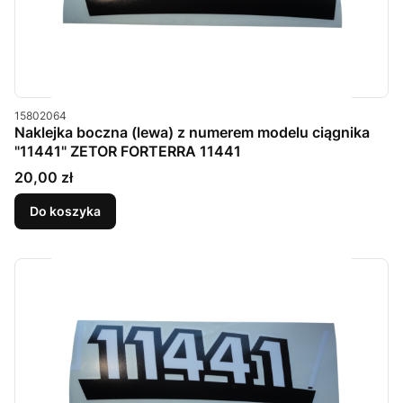
Kod produktu
15802064
Naklejka boczna (lewa) z numerem modelu ciągnika
"11441" ZETOR FORTERRA 11441
Cena
20,00 zł
Do koszyka