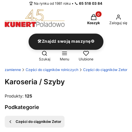
🏆 Na rynku od 1981 roku • 📞
65 518 03 84
Produkty w koszyku
Koszyk
Zaloguj się
🛠️Znajdź swoją maszynę⚙️
Otwórz wyszukiwarkę
Szukaj
Menu
Ulubione
ci zamienne
Części do ciągników rolniczych
Części do ciągników Zetor
Karoseria / Szyby
Produkty:
125
Podkategorie
Części do ciągników Zetor