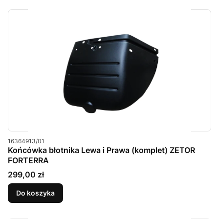
Kod produktu
16364913/01
Końcówka błotnika Lewa i Prawa (komplet) ZETOR
FORTERRA
Cena
299,00 zł
Do koszyka