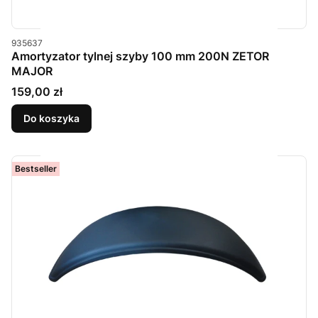
Kod produktu
935637
Amortyzator tylnej szyby 100 mm 200N ZETOR
MAJOR
Cena
159,00 zł
Do koszyka
Bestseller