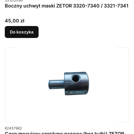
53302090
Boczny uchwyt maski ZETOR 3320-7340 / 3321-7341
Cena
45,00 zł
Do koszyka
Kod produktu
62457962
Czop mocujący sprężynę gazową (bez kulki) ZETOR