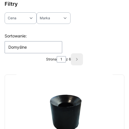
Filtry
Cena
Marka
Koniec filtrów
Lista produktów
Sortowanie:
Domyślne
Strona
z 6
Następne produkty