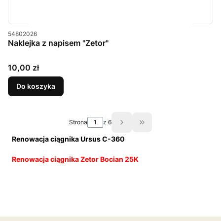
Kod produktu
54802026
Naklejka z napisem "Zetor"
Cena
10,00 zł
Do koszyka
Strona
z 6
Przejdź do ostatniej st
Renowacja ciągnika Ursus C-360
Renowacja ciągnika Zetor Bocian 25K