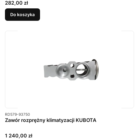
Cena
282,00 zł
Do koszyka
Kod produktu
RD579-93750
Zawór rozprężny klimatyzacji KUBOTA
Cena
1 240,00 zł