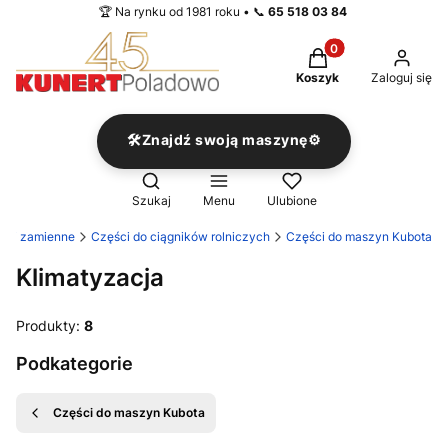
🏆 Na rynku od 1981 roku • 📞
65 518 03 84
Produkty w koszyku
Koszyk
Zaloguj się
🛠️Znajdź swoją maszynę⚙️
Otwórz wyszukiwarkę
Szukaj
Menu
Ulubione
ści zamienne
Części do ciągników rolniczych
Części do maszyn Kubota
Klimatyzacja
Produkty:
8
Podkategorie
Części do maszyn Kubota