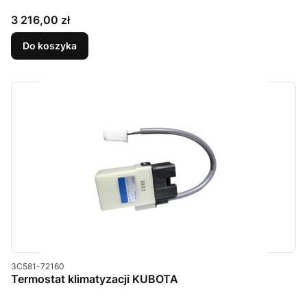
Cena
3 216,00 zł
Do koszyka
Kod produktu
3C581-72160
Termostat klimatyzacji KUBOTA