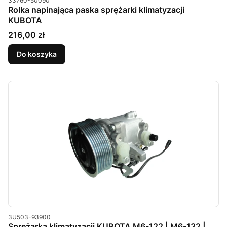
33760-50090
Rolka napinająca paska sprężarki klimatyzacji
KUBOTA
Cena
216,00 zł
Do koszyka
Kod produktu
3U503-93900
Sprężarka klimatyzacji KUBOTA M6-122 | M6-132 |