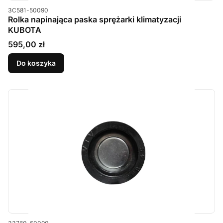
Kod produktu
3C581-50090
Rolka napinająca paska sprężarki klimatyzacji
KUBOTA
Cena
595,00 zł
Do koszyka
Kod produktu