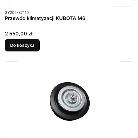
Kod produktu
3Y205-87110
Przewód klimatyzacji KUBOTA M6
Cena
2 550,00 zł
Do koszyka