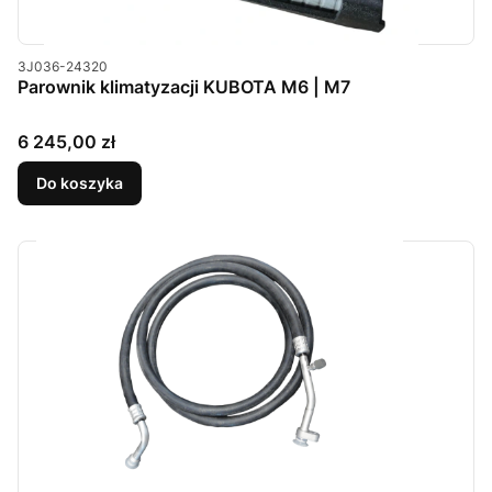
Kod produktu
3J036-24320
Parownik klimatyzacji KUBOTA M6 | M7
Cena
6 245,00 zł
Do koszyka