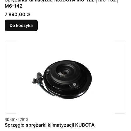
M6-142
Cena
7 890,00 zł
Do koszyka
Kod produktu
RD451-47910
Sprzęgło sprężarki klimatyzacji KUBOTA