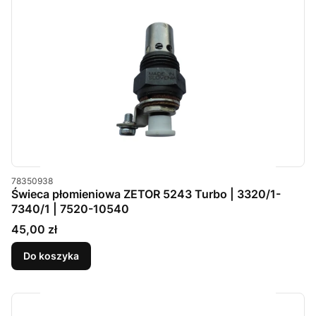
Kod produktu
78350938
Świeca płomieniowa ZETOR 5243 Turbo | 3320/1-
7340/1 | 7520-10540
Cena
45,00 zł
Do koszyka