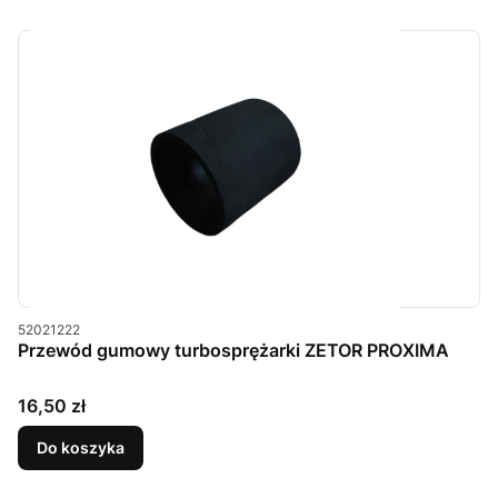
Kod produktu
52021222
Przewód gumowy turbosprężarki ZETOR PROXIMA
Cena
16,50 zł
Do koszyka