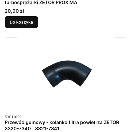
turbosprężarki ZETOR PROXIMA
Cena
20,00 zł
Do koszyka
Kod produktu
53011001
Przewód gumowy - kolanko filtra powietrza ZETOR
3320-7340 | 3321-7341