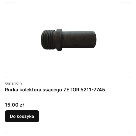
Kod produktu
55010513
Rurka kolektora ssącego ZETOR 5211-7745
Cena
15,00 zł
Do koszyka