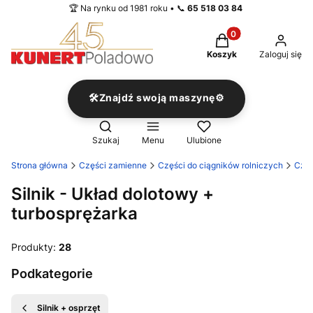
🏆 Na rynku od 1981 roku • 📞
65 518 03 84
Produkty w koszyku
Koszyk
Zaloguj się
🛠️Znajdź swoją maszynę⚙️
Otwórz wyszukiwarkę
Szukaj
Menu
Ulubione
Strona główna
Części zamienne
Części do ciągników rolniczych
Częś
Silnik - Układ dolotowy +
turbosprężarka
Produkty:
28
Podkategorie
Silnik + osprzęt