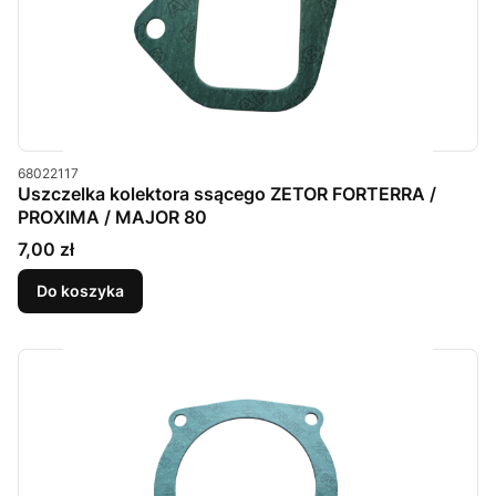
Kod produktu
68022117
Uszczelka kolektora ssącego ZETOR FORTERRA /
PROXIMA / MAJOR 80
Cena
7,00 zł
Do koszyka