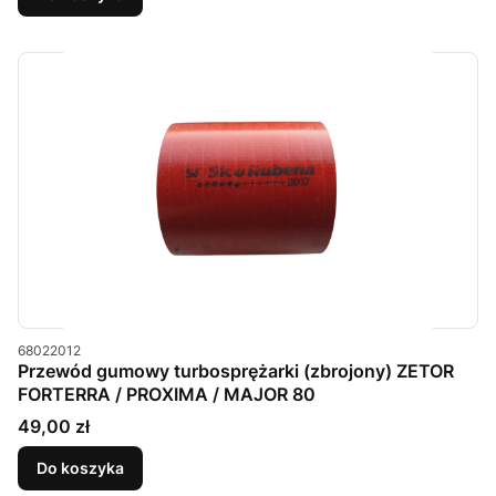
Kod produktu
68022012
Przewód gumowy turbosprężarki (zbrojony) ZETOR
FORTERRA / PROXIMA / MAJOR 80
Cena
49,00 zł
Do koszyka