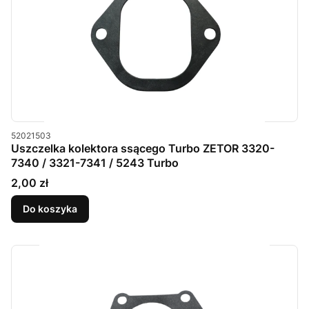
Kod produktu
52021503
Uszczelka kolektora ssącego Turbo ZETOR 3320-
7340 / 3321-7341 / 5243 Turbo
Cena
2,00 zł
Do koszyka