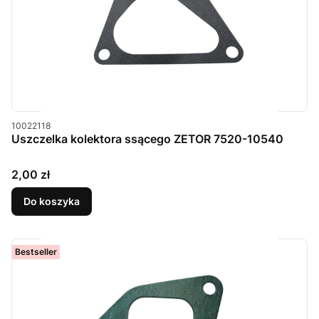
Kod produktu
10022118
Uszczelka kolektora ssącego ZETOR 7520-10540
Cena
2,00 zł
Do koszyka
Bestseller