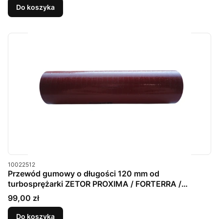
Do koszyka
Kod produktu
10022512
Przewód gumowy o długości 120 mm od
turbosprężarki ZETOR PROXIMA / FORTERRA /
MAJOR 80
Cena
99,00 zł
Do koszyka