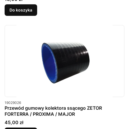
Do koszyka
Kod produktu
19029026
Przewód gumowy kolektora ssącego ZETOR
FORTERRA / PROXIMA / MAJOR
Cena
45,00 zł