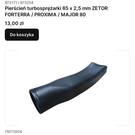
Kod produktu
973171 / 973254
Pierścień turbosprężarki 65 x 2,5 mm ZETOR
FORTERRA / PROXIMA / MAJOR 80
Cena
13,00 zł
Do koszyka
Kod produktu
15011004