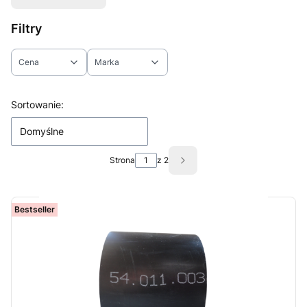
Filtry
Cena
Marka
Koniec filtrów
Lista produktów
Sortowanie:
Domyślne
Strona
z 2
Następne produkty
Bestseller