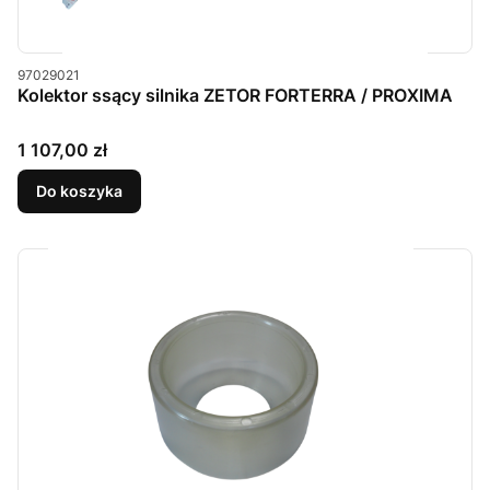
Kod produktu
97029021
Kolektor ssący silnika ZETOR FORTERRA / PROXIMA
Cena
1 107,00 zł
Do koszyka