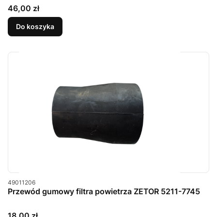
Cena
46,00 zł
Do koszyka
Kod produktu
49011206
Przewód gumowy filtra powietrza ZETOR 5211-7745
Cena
18,00 zł