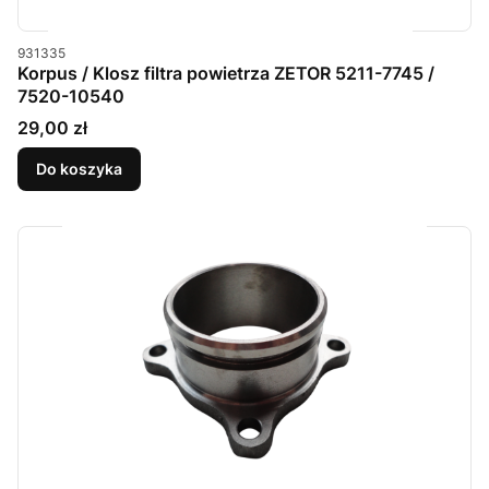
Kod produktu
931335
Korpus / Klosz filtra powietrza ZETOR 5211-7745 /
7520-10540
Cena
29,00 zł
Do koszyka