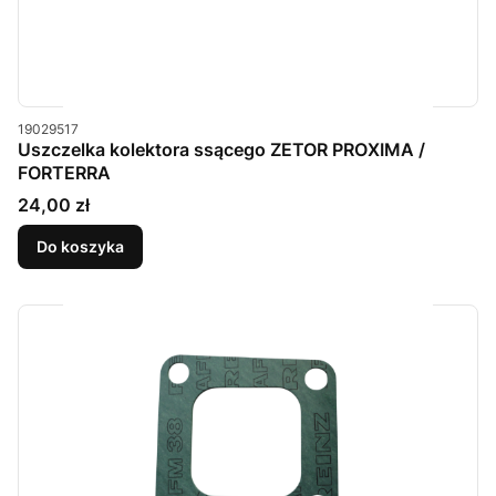
Kod produktu
19029517
Uszczelka kolektora ssącego ZETOR PROXIMA /
FORTERRA
Cena
24,00 zł
Do koszyka