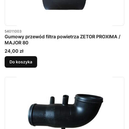
Kod produktu
54011003
Gumowy przewód filtra powietrza ZETOR PROXIMA /
MAJOR 80
Cena
24,00 zł
Do koszyka