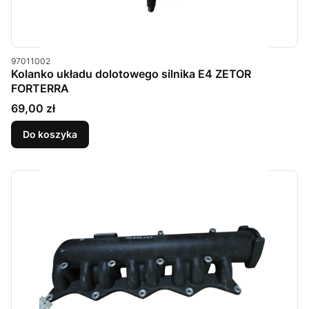
Kod produktu
97011002
Kolanko układu dolotowego silnika E4 ZETOR
FORTERRA
Cena
69,00 zł
Do koszyka