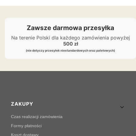
Zawsze darmowa przesyłka
Na terenie Polski dla każdego zamówienia powyżej
500 zł
(nie dotyczy przesyłek niestandardowych oraz paletowych)
Linki w stopce
ZAKUPY
Czas realizacji zamówienia
Formy płatności
Koszt dostawy