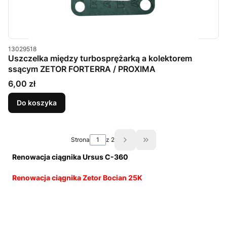
Kod produktu
13029518
Uszczelka między turbosprężarką a kolektorem
ssącym ZETOR FORTERRA / PROXIMA
Cena
6,00 zł
Do koszyka
Strona
z 2
Przejdź do ostatniej st
Renowacja ciągnika Ursus C-360
Renowacja ciągnika Zetor Bocian 25K