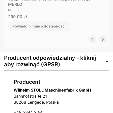
MERLO
PRODUCENT
MERLO
Cena
299,00 zł
Powiadom mnie o dostępności
Producent odpowiedzialny - kliknij
aby rozwinąć (GPSR)
Producent
Wilhelm STOLL Maschinenfabrik GmbH
Bahnhofstraße 21
38268 Lengede, Polska
+49 5344 20-0