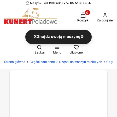
🏆 Na rynku od 1981 roku • 📞
65 518 03 84
Produkty w koszyku
Koszyk
Zaloguj się
🛠️Znajdź swoją maszynę⚙️
Otwórz wyszukiwarkę
Szukaj
Menu
Ulubione
Strona główna
Części zamienne
Części do maszyn rolniczych
Części