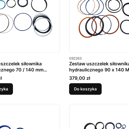
u
Kod produktu
092263
szczelek siłownika
Zestaw uszczelek siłownik
cznego 70 / 140 mm
hydraulicznego 90 x 140 
Cena
ł
379,00 zł
zyka
Do koszyka