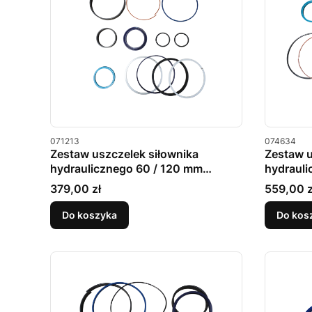
Kod produktu
Kod produkt
071213
074634
Zestaw uszczelek siłownika
Zestaw u
hydraulicznego 60 / 120 mm
hydrauli
MERLO
MERLO
Cena
Cena
379,00 zł
559,00 z
Do koszyka
Do kos