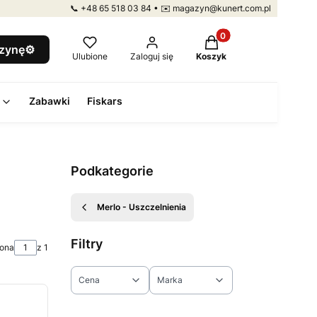
📞 +48 65 518 03 84 • ✉️ magazyn@kunert.com.pl
Produkty w koszyku: 
szynę⚙️
Ulubione
Zaloguj się
Koszyk
Zabawki
Fiskars
Podkategorie
Merlo - Uszczelnienia
Filtry
rona
z 1
Cena
Marka
Koniec filtrów