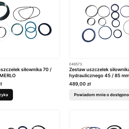
u
Kod produktu
046573
szczelek siłownika 70 /
Zestaw uszczelek siłownik
 MERLO
hydraulicznego 45 / 85 
Cena
ł
489,00 zł
zyka
Powiadom mnie o dostępno