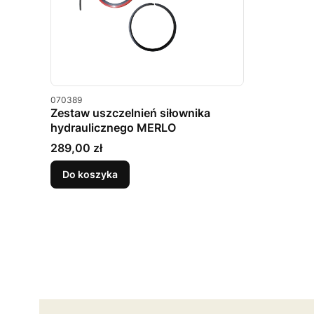
Kod produktu
070389
Zestaw uszczelnień siłownika
hydraulicznego MERLO
Cena
289,00 zł
Do koszyka