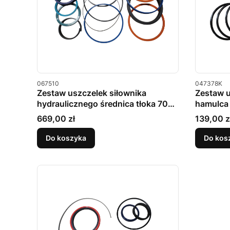
Kod produktu
Kod produkt
067510
047378K
Zestaw uszczelek siłownika
Zestaw u
hydraulicznego średnica tłoka 70
hamulca
mm MERLO
Cena
Cena
669,00 zł
139,00 z
Do koszyka
Do kos