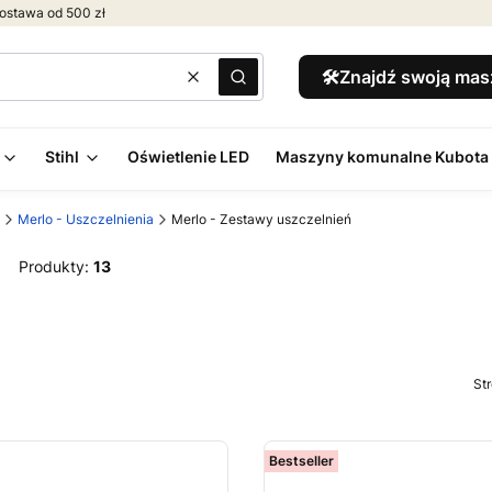
ostawa od 500 zł
🛠️Znajdź swoją ma
Wyczyść
Szukaj
Stihl
Oświetlenie LED
Maszyny komunalne Kubota
Merlo - Uszczelnienia
Merlo - Zestawy uszczelnień
Produkty:
13
St
Bestseller