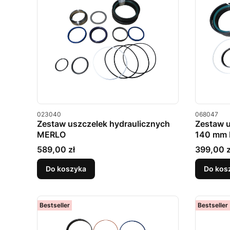
Kod produktu
Kod produkt
023040
068047
Zestaw uszczelek hydraulicznych
Zestaw u
MERLO
140 mm
Cena
Cena
589,00 zł
399,00 z
Do koszyka
Do kos
Bestseller
Bestseller