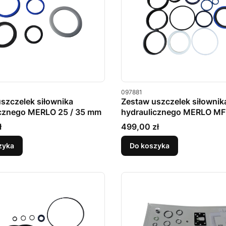
u
Kod produktu
097881
szczelek siłownika
Zestaw uszczelek siłownik
icznego MERLO 25 / 35 mm
hydraulicznego MERLO MF
Cena
ł
499,00 zł
zyka
Do koszyka