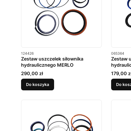
Kod produktu
Kod produkt
124426
065364
Zestaw uszczelek siłownika
Zestaw u
hydraulicznego MERLO
hydraul
Cena
Cena
290,00 zł
179,00 z
Do koszyka
Do kos