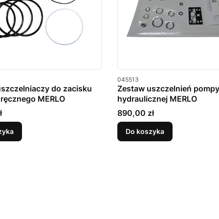
u
Kod produktu
045513
szczelniaczy do zacisku
Zestaw uszczelnień pomp
 ręcznego MERLO
hydraulicznej MERLO
Cena
ł
890,00 zł
zyka
Do koszyka