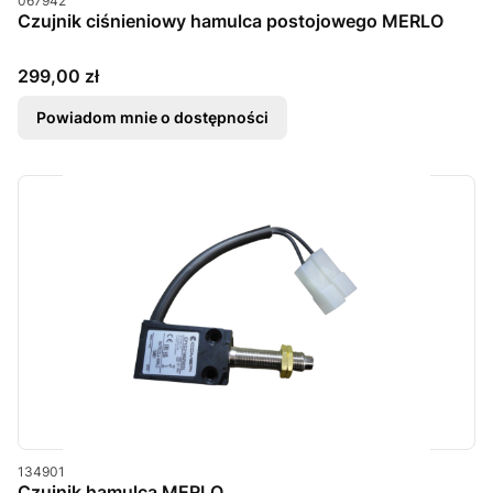
067942
Czujnik ciśnieniowy hamulca postojowego MERLO
Cena
299,00 zł
Powiadom mnie o dostępności
Kod produktu
134901
Czujnik hamulca MERLO