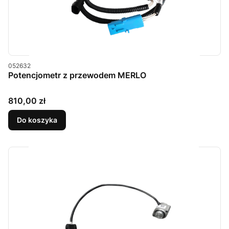
Kod produktu
052632
Potencjometr z przewodem MERLO
Cena
810,00 zł
Do koszyka