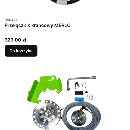
Kod produktu
090471
Przełącznik krańcowy MERLO
Cena
329,00 zł
Do koszyka