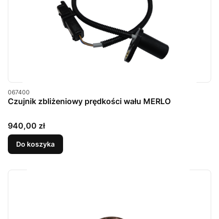
Kod produktu
067400
Czujnik zbliżeniowy prędkości wału MERLO
Cena
940,00 zł
Do koszyka