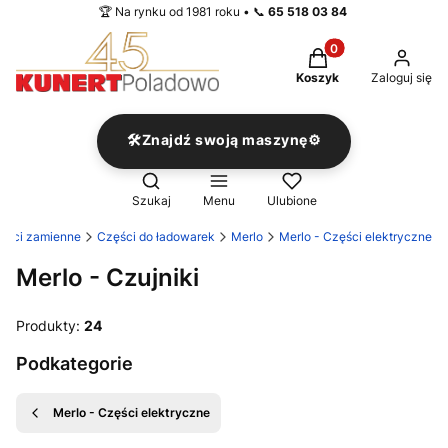
🏆 Na rynku od 1981 roku • 📞
65 518 03 84
Produkty w koszyku
Koszyk
Zaloguj się
🛠️Znajdź swoją maszynę⚙️
Otwórz wyszukiwarkę
Szukaj
Menu
Ulubione
ęści zamienne
Części do ładowarek
Merlo
Merlo - Części elektryczne
Merlo - Czujniki
Produkty:
24
Podkategorie
Merlo - Części elektryczne