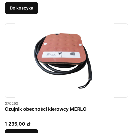
Do koszyka
Kod produktu
070293
Czujnik obecności kierowcy MERLO
Cena
1 235,00 zł