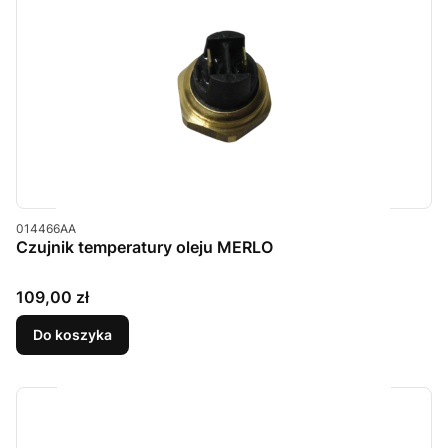
Kod produktu
014466AA
Czujnik temperatury oleju MERLO
Cena
109,00 zł
Do koszyka