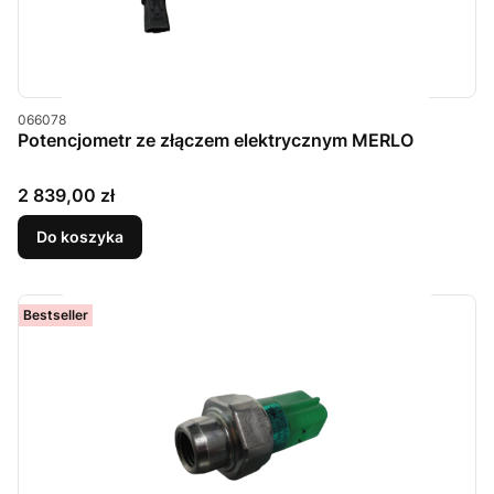
Kod produktu
066078
Potencjometr ze złączem elektrycznym MERLO
Cena
2 839,00 zł
Do koszyka
Bestseller