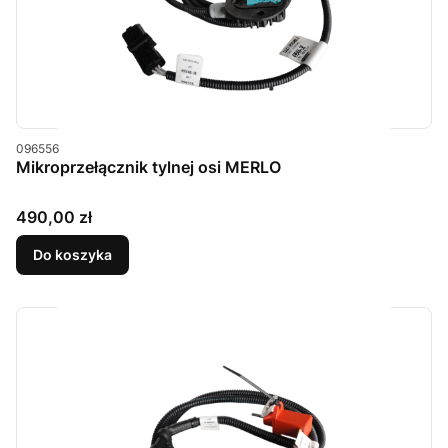
Kod produktu
096556
Mikroprzełącznik tylnej osi MERLO
Cena
490,00 zł
Do koszyka