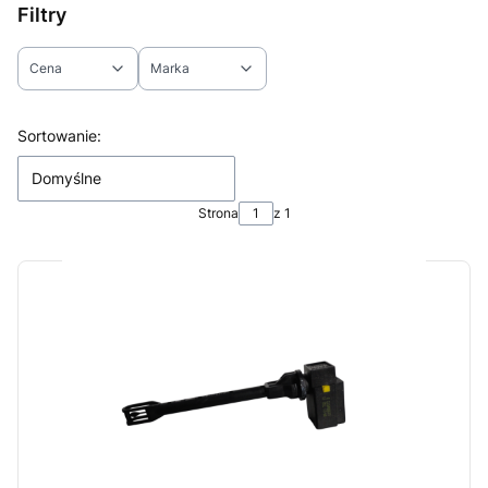
Filtry
Cena
Marka
Koniec filtrów
Lista produktów
Sortowanie:
Domyślne
Strona
z 1