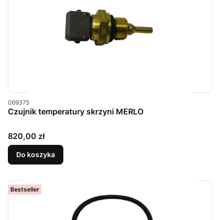
Kod produktu
069375
Czujnik temperatury skrzyni MERLO
Cena
820,00 zł
Do koszyka
Bestseller