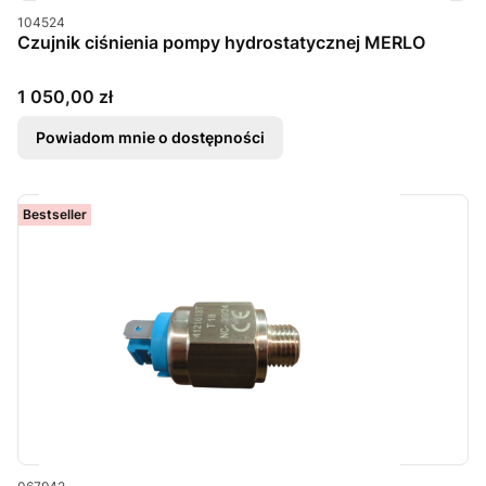
Kod produktu
104524
Czujnik ciśnienia pompy hydrostatycznej MERLO
Cena
1 050,00 zł
Powiadom mnie o dostępności
Bestseller
Kod produktu