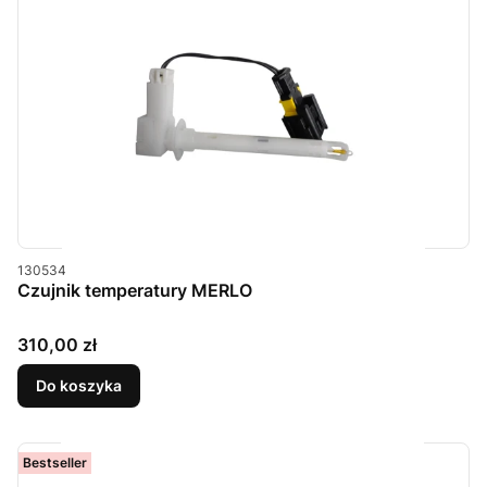
Kod produktu
130534
Czujnik temperatury MERLO
Cena
310,00 zł
Do koszyka
Bestseller