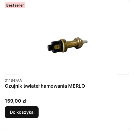
Bestseller
Kod produktu
011847AA
Czujnik świateł hamowania MERLO
Cena
159,00 zł
Do koszyka