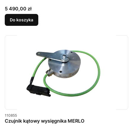
Cena
5 490,00 zł
Do koszyka
Kod produktu
110855
Czujnik kątowy wysięgnika MERLO