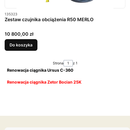
Kod produktu
135323
Zestaw czujnika obciążenia R50 MERLO
Cena
10 800,00 zł
Do koszyka
Strona
z 1
Renowacja ciągnika Ursus C-360
Renowacja ciągnika Zetor Bocian 25K