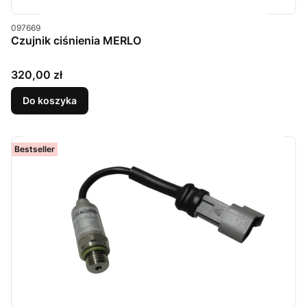
Kod produktu
097669
Czujnik ciśnienia MERLO
Cena
320,00 zł
Do koszyka
Bestseller