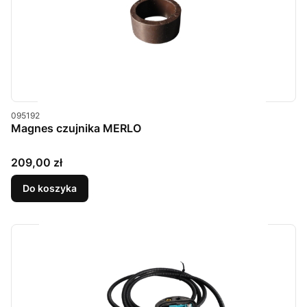
Kod produktu
095192
Magnes czujnika MERLO
Cena
209,00 zł
Do koszyka