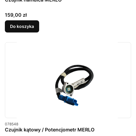
Cena
159,00 zł
Do koszyka
Kod produktu
078548
Czujnik kątowy / Potencjometr MERLO