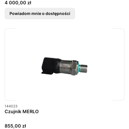
Cena
4 000,00 zł
Powiadom mnie o dostępności
Kod produktu
144023
Czujnik MERLO
Cena
855,00 zł