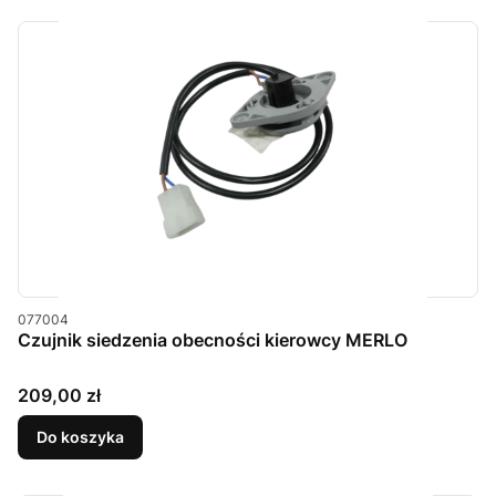
Kod produktu
077004
Czujnik siedzenia obecności kierowcy MERLO
Cena
209,00 zł
Do koszyka