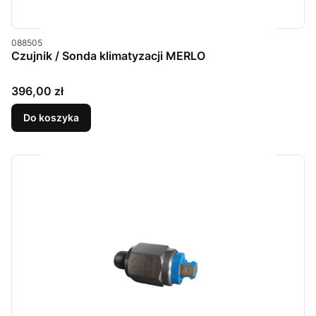
Kod produktu
088505
Czujnik / Sonda klimatyzacji MERLO
Cena
396,00 zł
Do koszyka