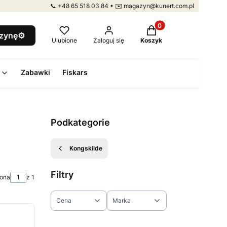
📞 +48 65 518 03 84 • ✉️ magazyn@kunert.com.pl
Produkty w koszyku: 
szynę⚙️
Ulubione
Zaloguj się
Koszyk
Zabawki
Fiskars
Podkategorie
Kongskilde
Filtry
rona
z 1
Cena
Marka
Koniec filtrów