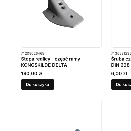
Kod produktu
Kod produkt
71209026465
713652123
Stopa redlicy - część ramy
Śruba cz
KONGSKILDE DELTA
DIN 608
Cena
Cena
190,00 zł
6,00 zł
Do koszyka
Do kos