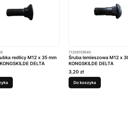
u
Kod produktu
50
71208109540
ubka redlicy M12 x 35 mm
Śruba lemieszowa M12 x 
 KONGSKILDE DELTA
KONGSKILDE DELTA
Cena
3,20 zł
zyka
Do koszyka