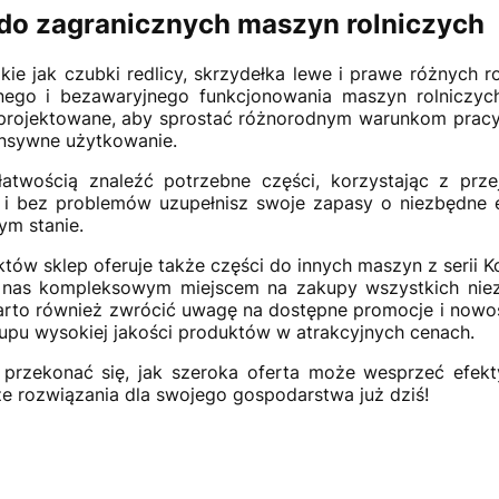
 do zagranicznych maszyn rolniczych
kie jak czubki redlicy, skrzydełka lewe i prawe różnych 
wnego i bezawaryjnego funkcjonowania maszyn rolniczyc
aprojektowane, aby sprostać różnorodnym warunkom pracy
ensywne użytkowanie.
atwością znaleźć potrzebne części, korzystając z prze
ko i bez problemów uzupełnisz swoje zapasy o niezbędne 
m stanie.
ów sklep oferuje także części do innych maszyn z serii K
i nas kompleksowym miejscem na zakupy wszystkich nie
Warto również zwrócić uwagę na dostępne promocje i nowoś
akupu wysokiej jakości produktów w atrakcyjnych cenach.
przekonać się, jak szeroka oferta może wesprzeć efek
sze rozwiązania dla swojego gospodarstwa już dziś!