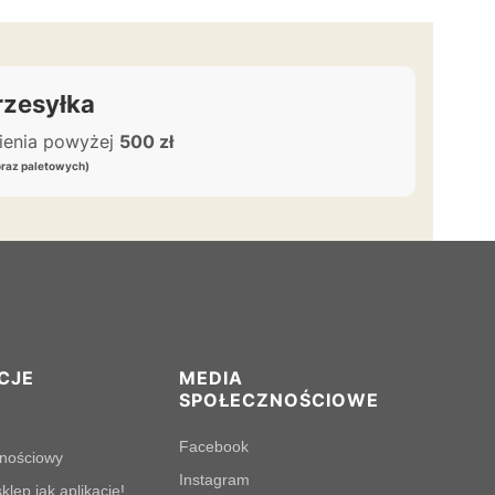
zesyłka
wienia powyżej
500 zł
oraz paletowych)
CJE
MEDIA
SPOŁECZNOŚCIOWE
Facebook
lnościowy
Instagram
klep jak aplikację!