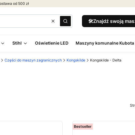
ostawa od 500 zł
🛠️Znajdź swoją ma
Wyczyść
Szukaj
Stihl
Oświetlenie LED
Maszyny komunalne Kubota
Części do maszyn zagranicznych
Kongskilde
Kongskilde - Delta
St
Bestseller