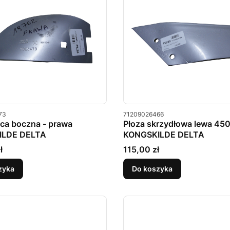
u
Kod produktu
73
71209026466
ca boczna - prawa
Płoza skrzydłowa lewa 45
ILDE DELTA
KONGSKILDE DELTA
Cena
ł
115,00 zł
zyka
Do koszyka