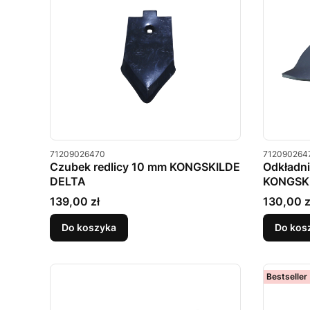
Kod produktu
Kod produkt
71209026470
712090264
Czubek redlicy 10 mm KONGSKILDE
Odkładni
DELTA
KONGSK
Cena
Cena
139,00 zł
130,00 z
Do koszyka
Do kos
Bestseller