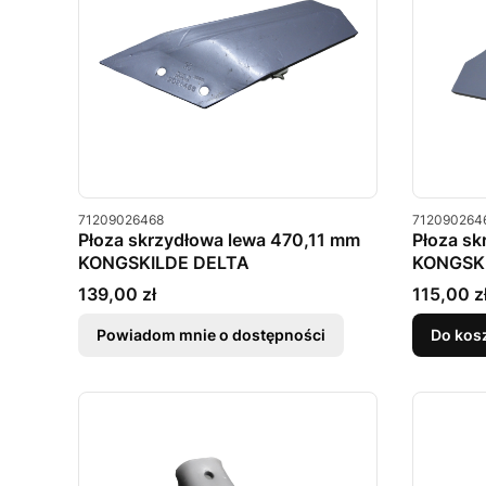
Kod produktu
Kod produkt
71209026468
712090264
Płoza skrzydłowa lewa 470,11 mm
Płoza s
KONGSKILDE DELTA
KONGSK
Cena
Cena
139,00 zł
115,00 z
Powiadom mnie o dostępności
Do kos