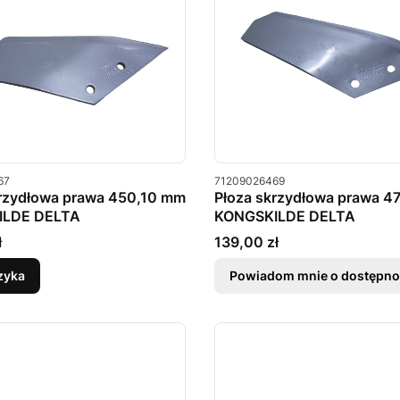
u
Kod produktu
67
71209026469
krzydłowa prawa 450,10 mm
Płoza skrzydłowa prawa 4
ILDE DELTA
KONGSKILDE DELTA
Cena
ł
139,00 zł
zyka
Powiadom mnie o dostępno