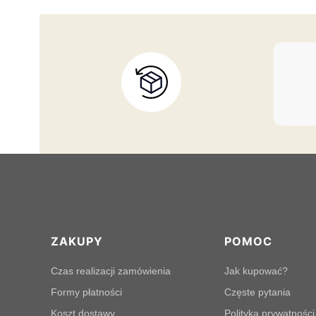
Linki w stopce
ZAKUPY
POMOC
Czas realizacji zamówienia
Jak kupować?
Formy płatności
Częste pytania
Koszt dostawy
Polityka prywatności