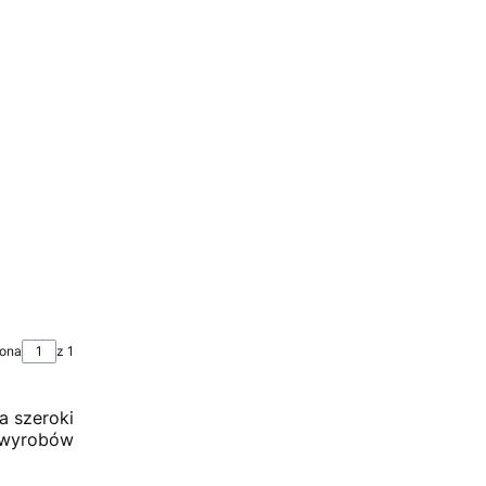
rona
z 1
a szeroki
 wyrobów