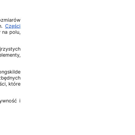
rozmiarów
h.
Części
 na polu,
jrzystych
elementy,
ongskilde
zbędnych
ci, które
tywność i