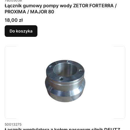
78005058
Łącznik gumowy pompy wody ZETOR FORTERRA /
PROXIMA / MAJOR 80
Cena
18,00 zł
Do koszyka
Kod produktu
50013275
Łącznik wentylatora z kołem pasowym silnik DEUTZ