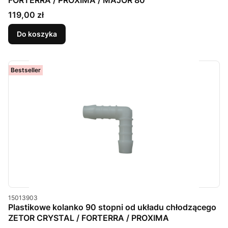
FORTERRA / PROXIMA / MAJOR 80
Cena
119,00 zł
Do koszyka
Bestseller
Kod produktu
15013903
Plastikowe kolanko 90 stopni od układu chłodzącego
ZETOR CRYSTAL / FORTERRA / PROXIMA