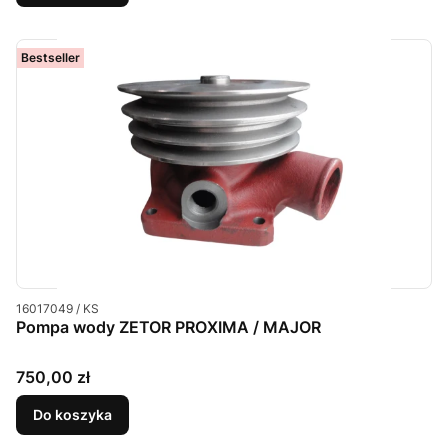
Bestseller
Kod produktu
16017049 / KS
Pompa wody ZETOR PROXIMA / MAJOR
Cena
750,00 zł
Do koszyka