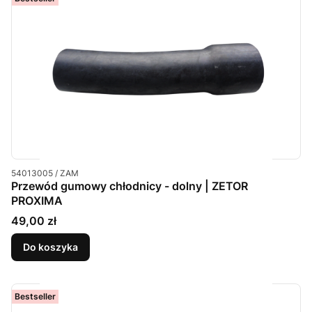
Kod produktu
54013005 / ZAM
Przewód gumowy chłodnicy - dolny | ZETOR
PROXIMA
Cena
49,00 zł
Do koszyka
Bestseller