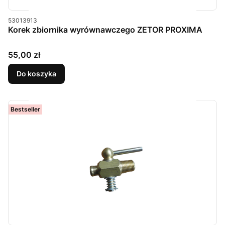
Kod produktu
53013913
Korek zbiornika wyrównawczego ZETOR PROXIMA
Cena
55,00 zł
Do koszyka
Bestseller