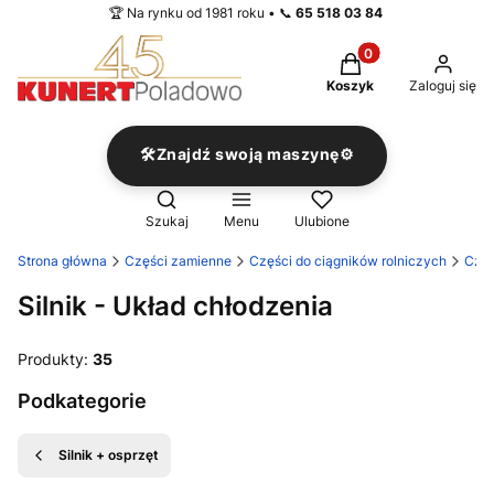
🏆 Na rynku od 1981 roku • 📞
65 518 03 84
Produkty w koszyku
Koszyk
Zaloguj się
🛠️Znajdź swoją maszynę⚙️
Otwórz wyszukiwarkę
Szukaj
Menu
Ulubione
Strona główna
Części zamienne
Części do ciągników rolniczych
Częś
Silnik - Układ chłodzenia
Produkty:
35
Podkategorie
Silnik + osprzęt