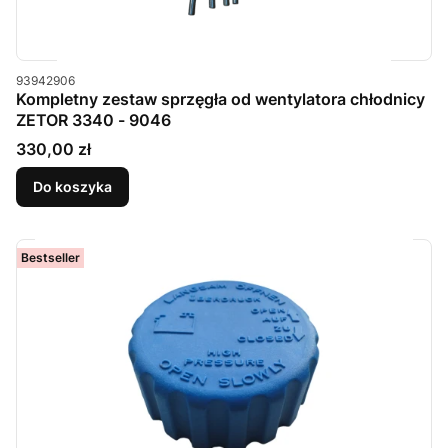
Kod produktu
93942906
Kompletny zestaw sprzęgła od wentylatora chłodnicy
ZETOR 3340 - 9046
Cena
330,00 zł
Do koszyka
Bestseller