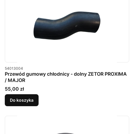
Kod produktu
54013004
Przewód gumowy chłodnicy - dolny ZETOR PROXIMA
/ MAJOR
Cena
55,00 zł
Do koszyka