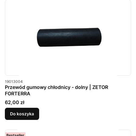
Kod produktu
19013004
Przewód gumowy chłodnicy - dolny | ZETOR
FORTERRA
Cena
62,00 zł
Do koszyka
Bestseller