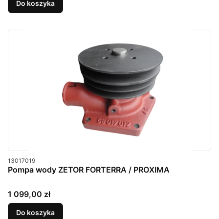
Do koszyka
Kod produktu
13017019
Pompa wody ZETOR FORTERRA / PROXIMA
Cena
1 099,00 zł
Do koszyka