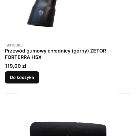
Kod produktu
19013008
Przewód gumowy chłodnicy (górny) ZETOR
FORTERRA HSX
Cena
119,00 zł
Do koszyka