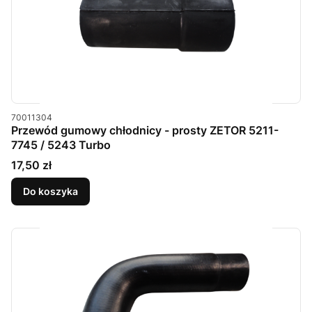
Kod produktu
70011304
Przewód gumowy chłodnicy - prosty ZETOR 5211-
7745 / 5243 Turbo
Cena
17,50 zł
Do koszyka