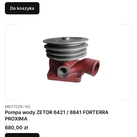
Do koszyka
Kod produktu
68017029 / KS
Pompa wody ZETOR 6421 / 8841 FORTERRA
PROXIMA
Cena
680,00 zł