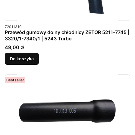
Kod produktu
72011310
Przewód gumowy dolny chłodnicy ZETOR 5211-7745 |
3320/1-7340/1 | 5243 Turbo
Cena
49,00 zł
Do koszyka
Bestseller