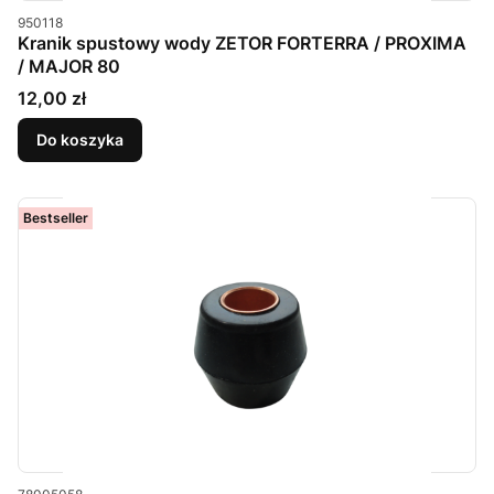
Kod produktu
950118
Kranik spustowy wody ZETOR FORTERRA / PROXIMA
/ MAJOR 80
Cena
12,00 zł
Do koszyka
Bestseller
Kod produktu