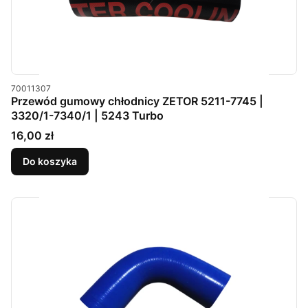
Kod produktu
70011307
Przewód gumowy chłodnicy ZETOR 5211-7745 |
3320/1-7340/1 | 5243 Turbo
Cena
16,00 zł
Do koszyka