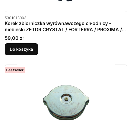
Kod produktu
5301013903
Korek zbiorniczka wyrównawczego chłodnicy -
niebieski ZETOR CRYSTAL / FORTERRA / PROXIMA /
MAJOR 80
Cena
59,00 zł
Do koszyka
Bestseller