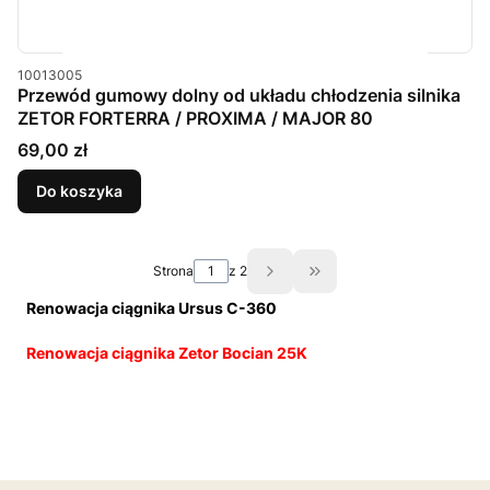
Kod produktu
10013005
Przewód gumowy dolny od układu chłodzenia silnika
ZETOR FORTERRA / PROXIMA / MAJOR 80
Cena
69,00 zł
Do koszyka
Strona
z 2
Przejdź do ostatniej st
Renowacja ciągnika Ursus C-360
Renowacja ciągnika Zetor Bocian 25K