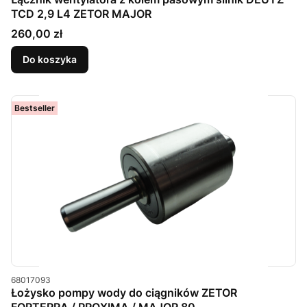
TCD 2,9 L4 ZETOR MAJOR
Cena
260,00 zł
Do koszyka
Bestseller
Kod produktu
68017093
Łożysko pompy wody do ciągników ZETOR