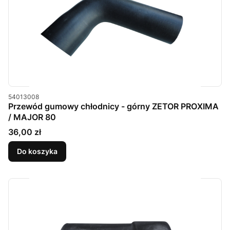
Kod produktu
54013008
Przewód gumowy chłodnicy - górny ZETOR PROXIMA
/ MAJOR 80
Cena
36,00 zł
Do koszyka