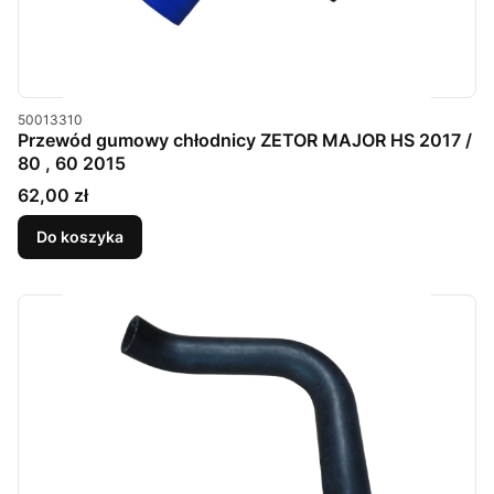
Kod produktu
50013310
Przewód gumowy chłodnicy ZETOR MAJOR HS 2017 /
80 , 60 2015
Cena
62,00 zł
Do koszyka