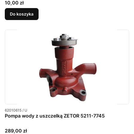
Cena
10,00 zł
Do koszyka
Kod produktu
62010615 / U
Pompa wody z uszczelką ZETOR 5211-7745
Cena
289,00 zł