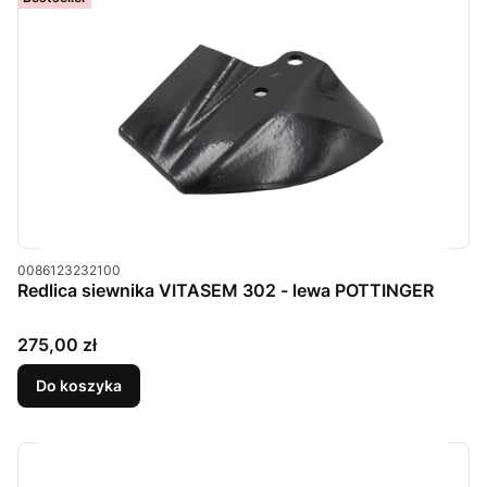
Kod produktu
0086123232100
Redlica siewnika VITASEM 302 - lewa POTTINGER
Cena
275,00 zł
Do koszyka