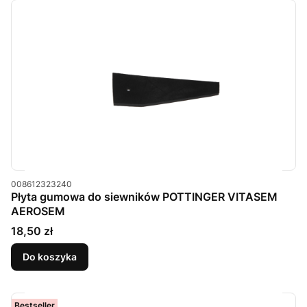
Kod produktu
008612323240
Płyta gumowa do siewników POTTINGER VITASEM
AEROSEM
Cena
18,50 zł
Do koszyka
Bestseller