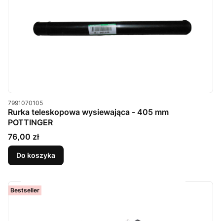
Kod produktu
7991070105
Rurka teleskopowa wysiewająca - 405 mm
POTTINGER
Cena
76,00 zł
Do koszyka
Bestseller