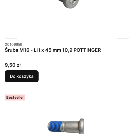
Kod produktu
00109959
Śruba M16 - LH x 45 mm 10,9 POTTINGER
Cena
9,50 zł
Do koszyka
Bestseller