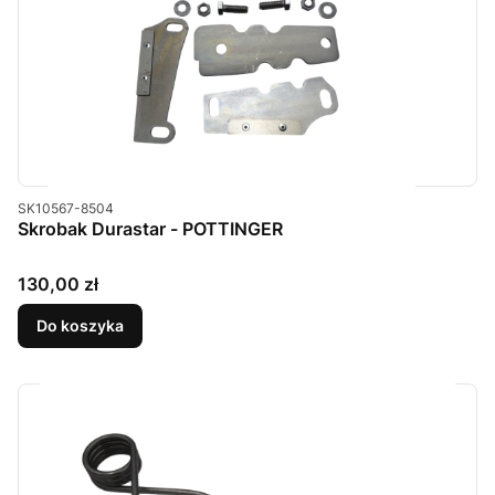
Kod produktu
SK10567-8504
Skrobak Durastar - POTTINGER
Cena
130,00 zł
Do koszyka