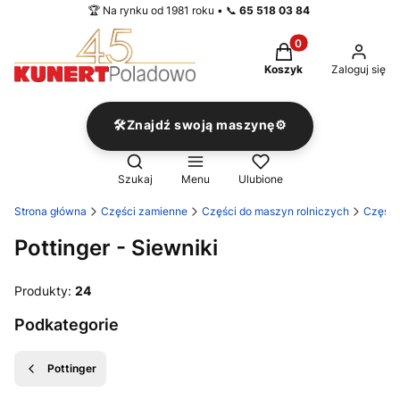
🏆 Na rynku od 1981 roku • 📞
65 518 03 84
Produkty w koszyku
Koszyk
Zaloguj się
🛠️Znajdź swoją maszynę⚙️
Otwórz wyszukiwarkę
Szukaj
Menu
Ulubione
Strona główna
Części zamienne
Części do maszyn rolniczych
Części
Pottinger - Siewniki
Produkty:
24
Podkategorie
Pottinger