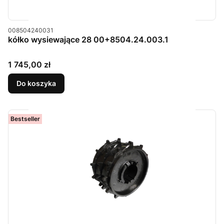
Kod produktu
008504240031
kółko wysiewające 28 00+8504.24.003.1
Cena
1 745,00 zł
Do koszyka
Bestseller