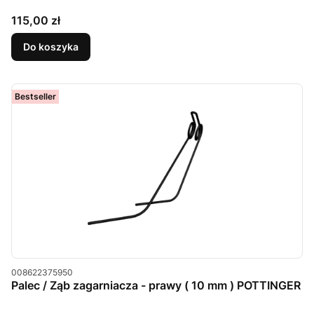
Cena
115,00 zł
Do koszyka
Bestseller
Kod produktu
008622375950
Palec / Ząb zagarniacza - prawy ( 10 mm ) POTTINGER