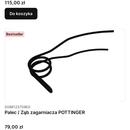
Cena
115,00 zł
Do koszyka
Bestseller
Kod produktu
008612370900
Palec / Ząb zagarniacza POTTINGER
Cena
79,00 zł