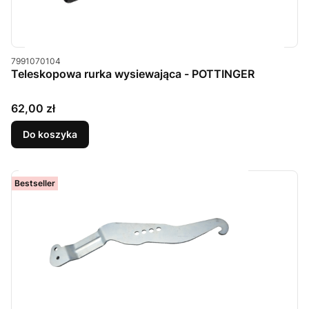
Kod produktu
7991070104
Teleskopowa rurka wysiewająca - POTTINGER
Cena
62,00 zł
Do koszyka
Bestseller