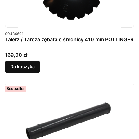
Kod produktu
00436601
Talerz / Tarcza zębata o średnicy 410 mm POTTINGER
Cena
169,00 zł
Do koszyka
Bestseller