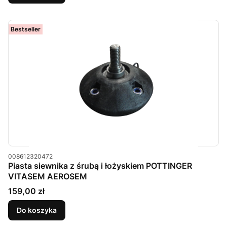
Bestseller
Kod produktu
008612320472
Piasta siewnika z śrubą i łożyskiem POTTINGER
VITASEM AEROSEM
Cena
159,00 zł
Do koszyka