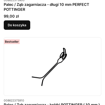
008622375900
Palec / Ząb zagarniacza - długi 10 mm PERFECT
POTTINGER
Cena
99,00 zł
Do koszyka
Bestseller
Kod produktu
008622375910
Palec / Ząb zagarniacza - krótki POTTINGER ( 10 mm )