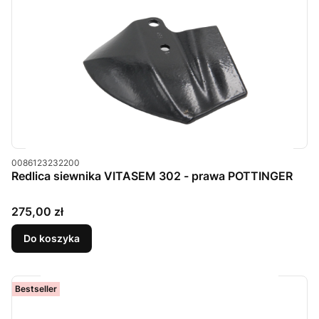
Kod produktu
0086123232200
Redlica siewnika VITASEM 302 - prawa POTTINGER
Cena
275,00 zł
Do koszyka
Bestseller