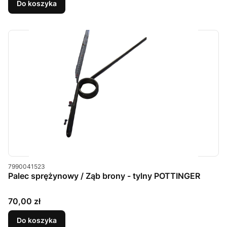
Do koszyka
Kod produktu
7990041523
Palec sprężynowy / Ząb brony - tylny POTTINGER
Cena
70,00 zł
Do koszyka