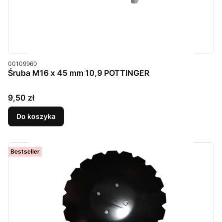
Kod produktu
00109960
Śruba M16 x 45 mm 10,9 POTTINGER
Cena
9,50 zł
Do koszyka
Bestseller