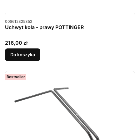
Kod produktu
008612325352
Uchwyt koła - prawy POTTINGER
Cena
216,00 zł
Do koszyka
Bestseller