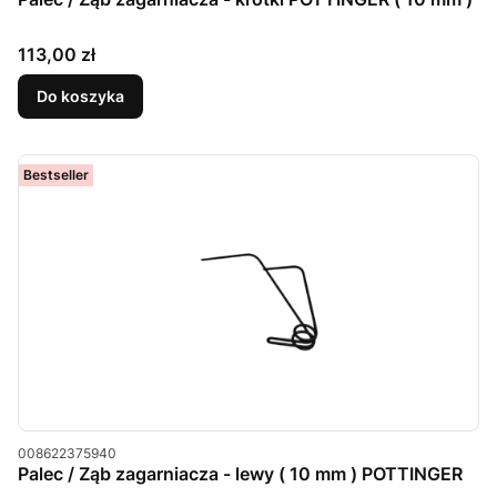
Cena
113,00 zł
Do koszyka
Bestseller
Kod produktu
008622375940
Palec / Ząb zagarniacza - lewy ( 10 mm ) POTTINGER