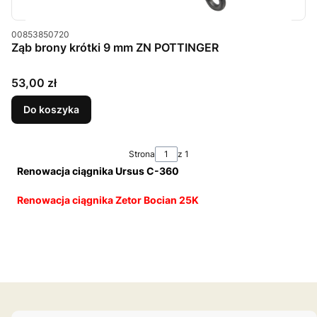
Kod produktu
00853850720
Ząb brony krótki 9 mm ZN POTTINGER
Cena
53,00 zł
Do koszyka
Strona
z 1
Renowacja ciągnika Ursus C-360
Renowacja ciągnika Zetor Bocian 25K