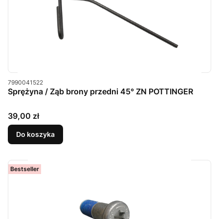
Kod produktu
7990041522
Sprężyna / Ząb brony przedni 45° ZN POTTINGER
Cena
39,00 zł
Do koszyka
Bestseller