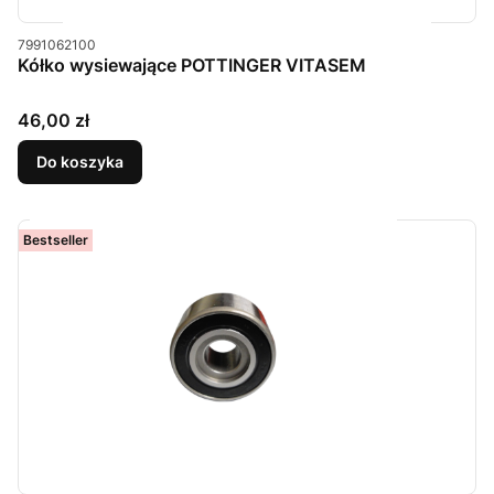
Kod produktu
7991062100
Kółko wysiewające POTTINGER VITASEM
Cena
46,00 zł
Do koszyka
Bestseller