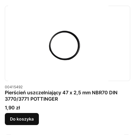
Kod produktu
00415492
Pierścień uszczelniający 47 x 2,5 mm NBR70 DIN
3770/3771 POTTINGER
Cena
1,90 zł
Do koszyka