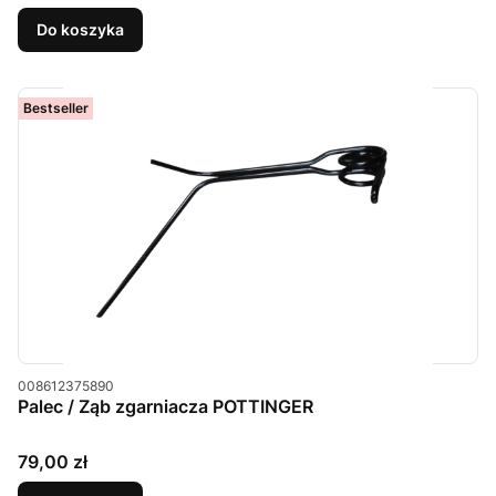
Do koszyka
Bestseller
Kod produktu
008612375890
Palec / Ząb zgarniacza POTTINGER
Cena
79,00 zł