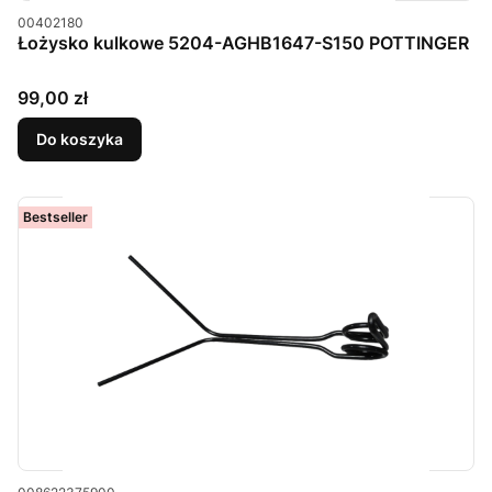
Kod produktu
00402180
Łożysko kulkowe 5204-AGHB1647-S150 POTTINGER
Cena
99,00 zł
Do koszyka
Bestseller
Kod produktu