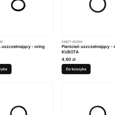
u
Kod produktu
60
04817-00200
ń uszczelniający - oring
Pierścień uszczelniający - 
KUBOTA
Cena
4,60 zł
zyka
Do koszyka