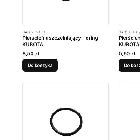
Kod produktu
Kod produkt
04817-50300
04816-001
Pierścień uszczelniający - oring
Pierście
KUBOTA
KUBOTA
Cena
Cena
8,50 zł
5,60 zł
Do koszyka
Do kos