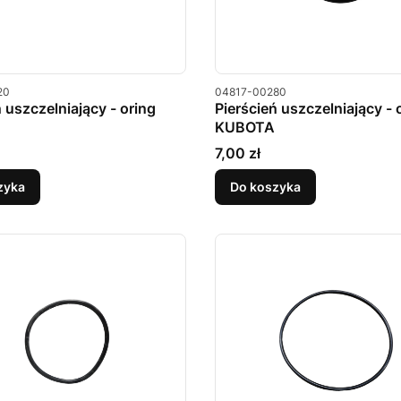
u
Kod produktu
20
04817-00280
ń uszczelniający - oring
Pierścień uszczelniający - 
KUBOTA
Cena
7,00 zł
zyka
Do koszyka