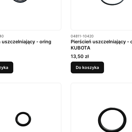
u
Kod produktu
40
04811-10420
ń uszczelniający - oring
Pierścień uszczelniający - 
KUBOTA
Cena
13,50 zł
zyka
Do koszyka