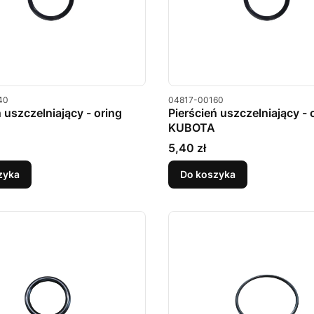
u
Kod produktu
40
04817-00160
ń uszczelniający - oring
Pierścień uszczelniający - 
KUBOTA
Cena
5,40 zł
zyka
Do koszyka