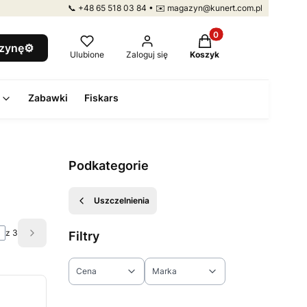
📞 +48 65 518 03 84 • ✉️ magazyn@kunert.com.pl
Produkty w koszyku: 
szynę⚙️
Ulubione
Zaloguj się
Koszyk
Zabawki
Fiskars
Podkategorie
Uszczelnienia
z 3
Filtry
Następne produkty
Cena
Marka
Koniec filtrów