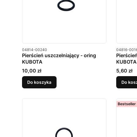
Kod produktu
Kod produkt
04814-00240
04816-001
Pierścień uszczelniający - oring
Pierście
KUBOTA
KUBOTA
Cena
Cena
10,00 zł
5,60 zł
Do koszyka
Do kos
Bestseller