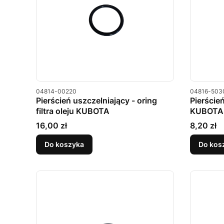
Kod produktu
Kod produkt
04814-00220
04816-503
Pierścień uszczelniający - oring
Pierście
filtra oleju KUBOTA
KUBOTA
Cena
Cena
16,00 zł
8,20 zł
Do koszyka
Do kos