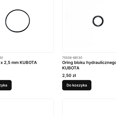
u
Kod produktu
40
75536-68130
0 x 2,5 mm KUBOTA
Oring bloku hydrauliczneg
KUBOTA
Cena
2,50 zł
zyka
Do koszyka