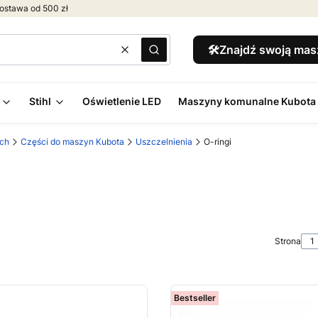
ostawa od 500 zł
🛠️Znajdź swoją ma
Wyczyść
Szukaj
Stihl
Oświetlenie LED
Maszyny komunalne Kubota
ych
Części do maszyn Kubota
Uszczelnienia
O-ringi
Strona
Bestseller