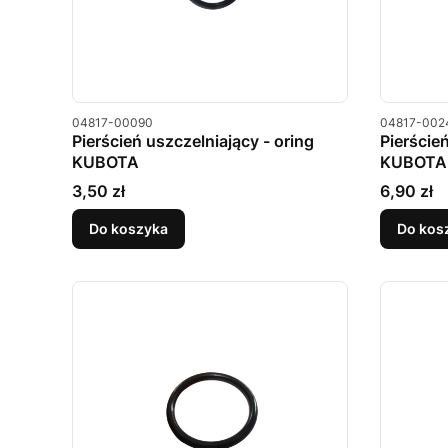
Kod produktu
Kod produkt
04817-00090
04817-002
Pierścień uszczelniający - oring
Pierście
KUBOTA
KUBOTA
Cena
Cena
3,50 zł
6,90 zł
Do koszyka
Do kos