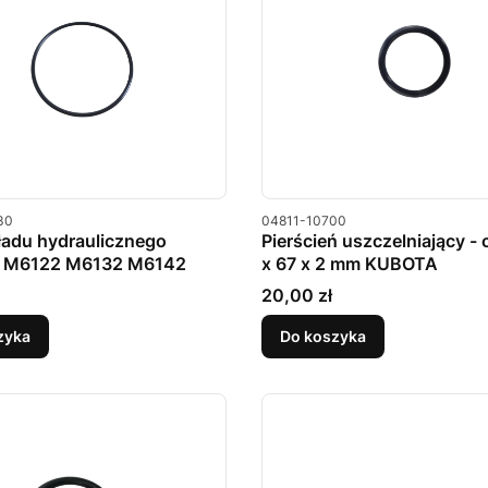
u
Kod produktu
30
04811-10700
ładu hydraulicznego
Pierścień uszczelniający - 
 M6122 M6132 M6142
x 67 x 2 mm KUBOTA
Cena
20,00 zł
zyka
Do koszyka