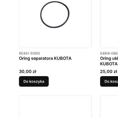
Kod produktu
Kod produkt
RD451-51930
04816-066
Oring separatora KUBOTA
Oring uk
KUBOTA
Cena
Cena
30,00 zł
25,00 zł
Do koszyka
Do kos