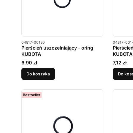
Kod produktu
Kod produkt
04817-00180
04817-001
Pierścień uszczelniający - oring
Pierście
KUBOTA
KUBOTA
Cena
Cena
6,90 zł
7,12 zł
Do koszyka
Do kos
Bestseller