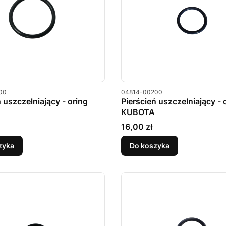
u
Kod produktu
00
04814-00200
ń uszczelniający - oring
Pierścień uszczelniający - 
KUBOTA
Cena
16,00 zł
zyka
Do koszyka