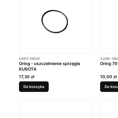
Kod produktu
Kod produkt
04815-06530
3J080-189
Oring - uszczelnienie sprzęgła
Oring 7
KUBOTA
Cena
Cena
17,30 zł
10,00 zł
Do koszyka
Do kos