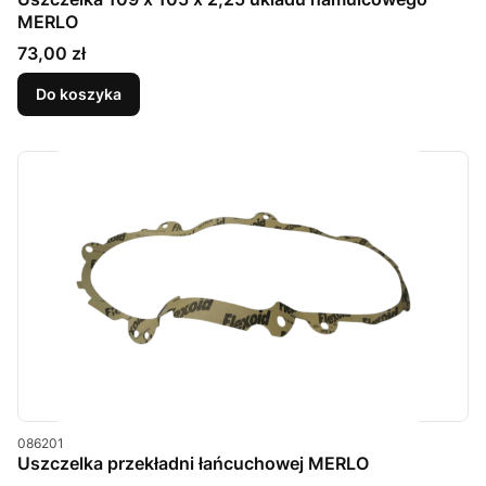
MERLO
Cena
73,00 zł
Do koszyka
Kod produktu
086201
Uszczelka przekładni łańcuchowej MERLO