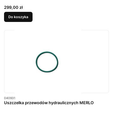
Cena
299,00 zł
Do koszyka
Kod produktu
040931
Uszczelka przewodów hydraulicznych MERLO