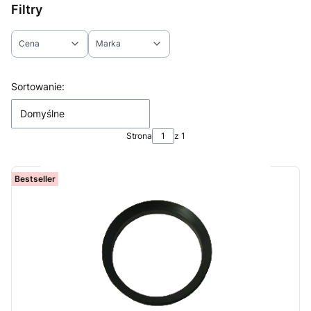
Filtry
Cena
Marka
Koniec filtrów
Lista produktów
Sortowanie:
Domyślne
Strona
z 1
Bestseller