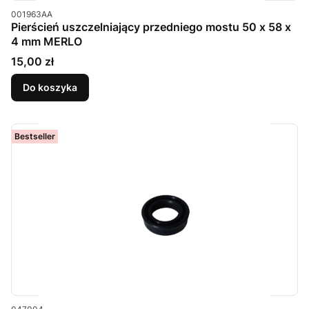
Kod produktu
001963AA
Pierścień uszczelniający przedniego mostu 50 x 58 x
4 mm MERLO
Cena
15,00 zł
Do koszyka
Bestseller
Kod produktu