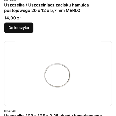
047004
Uszczelka / Uszczelniacz zacisku hamulca
postojowego 20 x 12 x 5,7 mm MERLO
Cena
14,00 zł
Do koszyka
Kod produktu
034640
Uszczelka 109 x 105 x 2,25 układu hamulcowego