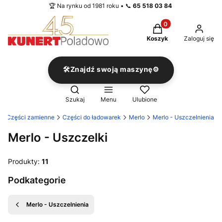
🏆 Na rynku od 1981 roku • 📞
65 518 03 84
Produkty w koszyku
Koszyk
Zaloguj się
🛠️Znajdź swoją maszynę⚙️
Otwórz wyszukiwarkę
Szukaj
Menu
Ulubione
Części zamienne
Części do ładowarek
Merlo
Merlo - Uszczelnienia
Merlo - Uszczelki
Produkty:
11
Podkategorie
Merlo - Uszczelnienia