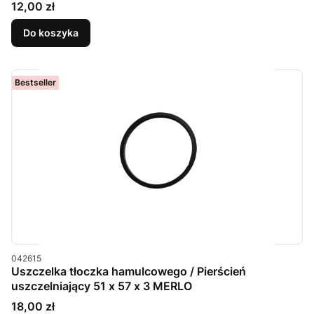
Cena
12,00 zł
Do koszyka
Bestseller
Kod produktu
042615
Uszczelka tłoczka hamulcowego / Pierścień
uszczelniający 51 x 57 x 3 MERLO
Cena
18,00 zł