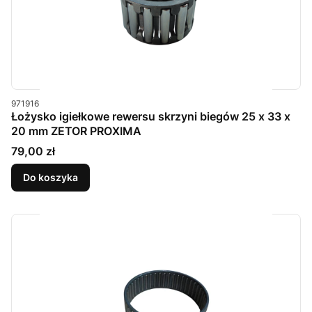
Kod produktu
971916
Łożysko igiełkowe rewersu skrzyni biegów 25 x 33 x
20 mm ZETOR PROXIMA
Cena
79,00 zł
Do koszyka