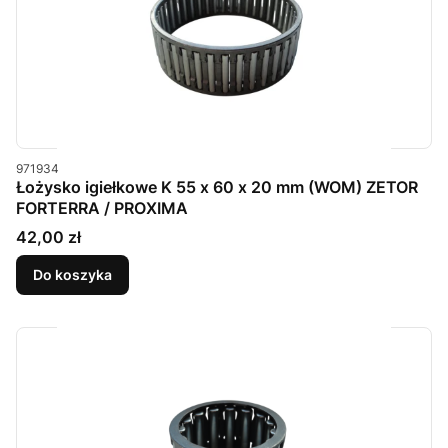
Kod produktu
971934
Łożysko igiełkowe K 55 x 60 x 20 mm (WOM) ZETOR
FORTERRA / PROXIMA
Cena
42,00 zł
Do koszyka