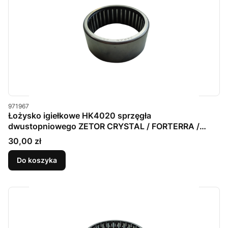
Kod produktu
971967
Łożysko igiełkowe HK4020 sprzęgła
dwustopniowego ZETOR CRYSTAL / FORTERRA /
PROXIMA
Cena
30,00 zł
Do koszyka