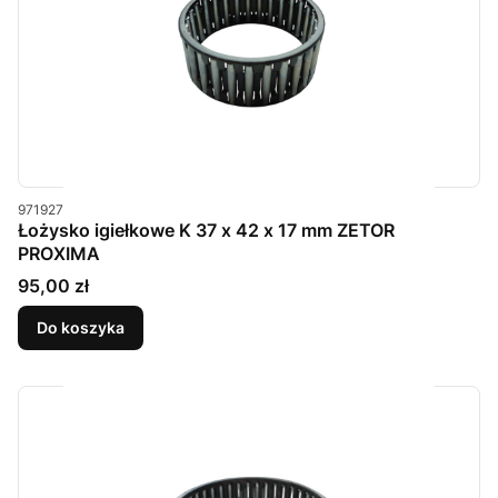
Kod produktu
971927
Łożysko igiełkowe K 37 x 42 x 17 mm ZETOR
PROXIMA
Cena
95,00 zł
Do koszyka