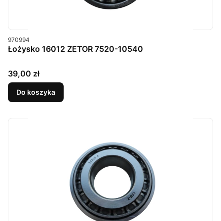
Kod produktu
970994
Łożysko 16012 ZETOR 7520-10540
Cena
39,00 zł
Do koszyka