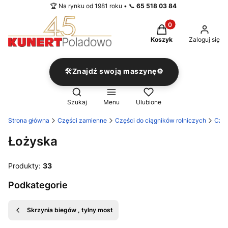
🏆 Na rynku od 1981 roku • 📞
65 518 03 84
Produkty w koszyku
Koszyk
Zaloguj się
🛠️Znajdź swoją maszynę⚙️
Otwórz wyszukiwarkę
Szukaj
Menu
Ulubione
Strona główna
Części zamienne
Części do ciągników rolniczych
Częś
Łożyska
Produkty:
33
Podkategorie
Skrzynia biegów , tylny most