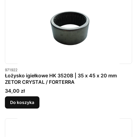
Kod produktu
971922
Łożysko igiełkowe HK 3520B | 35 x 45 x 20 mm
ZETOR CRYSTAL / FORTERRA
Cena
34,00 zł
Do koszyka