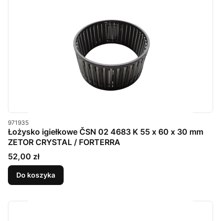
Kod produktu
971935
Łożysko igiełkowe ČSN 02 4683 K 55 x 60 x 30 mm
ZETOR CRYSTAL / FORTERRA
Cena
52,00 zł
Do koszyka