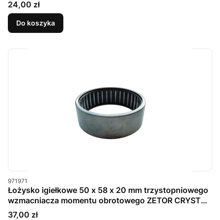
Cena
24,00 zł
Do koszyka
Kod produktu
971971
Łożysko igiełkowe 50 x 58 x 20 mm trzystopniowego
wzmacniacza momentu obrotowego ZETOR CRYSTAL
/ FORTERRA / PROXIMA
Cena
37,00 zł