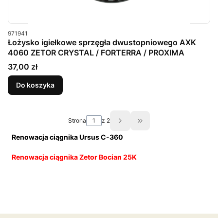
Kod produktu
971941
Łożysko igiełkowe sprzęgła dwustopniowego AXK
4060 ZETOR CRYSTAL / FORTERRA / PROXIMA
Cena
37,00 zł
Do koszyka
Strona
z 2
Przejdź do ostatniej st
Renowacja ciągnika Ursus C-360
Renowacja ciągnika Zetor Bocian 25K