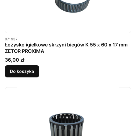
Kod produktu
971937
Łożysko igiełkowe skrzyni biegów K 55 x 60 x 17 mm
ZETOR PROXIMA
Cena
36,00 zł
Do koszyka