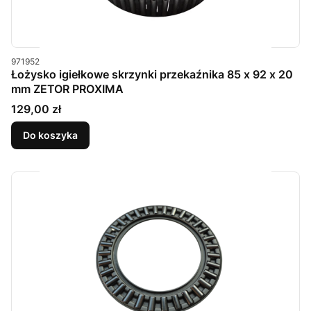
Kod produktu
971952
Łożysko igiełkowe skrzynki przekaźnika 85 x 92 x 20
mm ZETOR PROXIMA
Cena
129,00 zł
Do koszyka