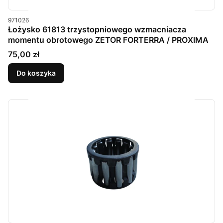
Kod produktu
971026
Łożysko 61813 trzystopniowego wzmacniacza
momentu obrotowego ZETOR FORTERRA / PROXIMA
Cena
75,00 zł
Do koszyka