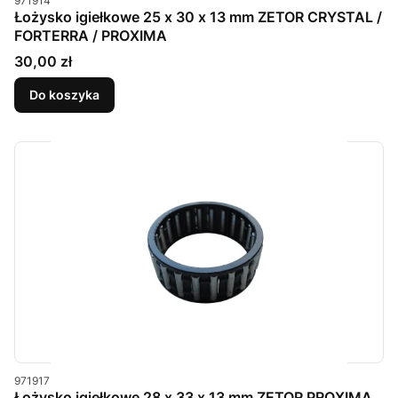
971914
Łożysko igiełkowe 25 x 30 x 13 mm ZETOR CRYSTAL /
FORTERRA / PROXIMA
Cena
30,00 zł
Do koszyka
Kod produktu
971917
Łożysko igiełkowe 28 x 33 x 13 mm ZETOR PROXIMA