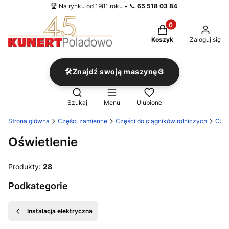
🏆 Na rynku od 1981 roku • 📞
65 518 03 84
Produkty w koszyku
Koszyk
Zaloguj się
🛠️Znajdź swoją maszynę⚙️
Otwórz wyszukiwarkę
Szukaj
Menu
Ulubione
Strona główna
Części zamienne
Części do ciągników rolniczych
Częś
Oświetlenie
Produkty:
28
Podkategorie
Instalacja elektryczna