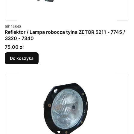
Kod produktu
59115848
Reflektor / Lampa robocza tylna ZETOR 5211 - 7745 /
3320 - 7340
Cena
75,00 zł
Do koszyka