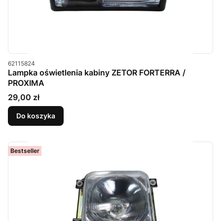
Kod produktu
62115824
Lampka oświetlenia kabiny ZETOR FORTERRA /
PROXIMA
Cena
29,00 zł
Do koszyka
Bestseller