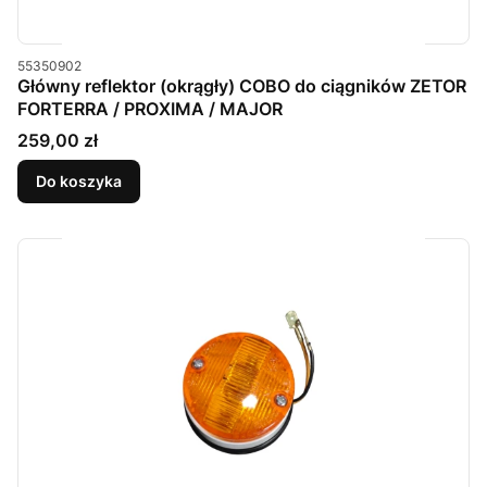
Kod produktu
55350902
Główny reflektor (okrągły) COBO do ciągników ZETOR
FORTERRA / PROXIMA / MAJOR
Cena
259,00 zł
Do koszyka