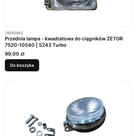
Kod produktu
78350943
Przednia lampa - kwadratowa do ciągników ZETOR
7520-10540 | 5243 Turbo
Cena
99,00 zł
Do koszyka