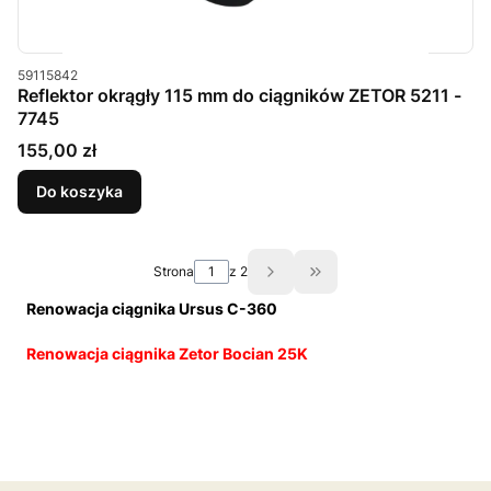
Kod produktu
59115842
Reflektor okrągły 115 mm do ciągników ZETOR 5211 -
7745
Cena
155,00 zł
Do koszyka
Strona
z 2
Przejdź do ostatniej st
Renowacja ciągnika Ursus C-360
Renowacja ciągnika Zetor Bocian 25K