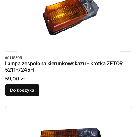
Kod produktu
60115805
Lampa zespolona kierunkowskazu - krótka ZETOR
5211-7245H
Cena
59,00 zł
Do koszyka