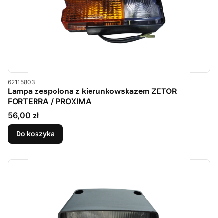
Kod produktu
62115803
Lampa zespolona z kierunkowskazem ZETOR
FORTERRA / PROXIMA
Cena
56,00 zł
Do koszyka