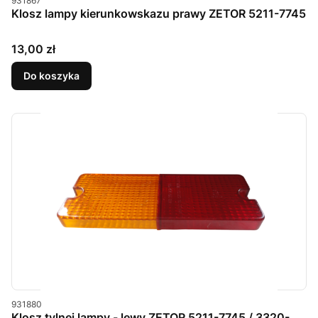
931867
Klosz lampy kierunkowskazu prawy ZETOR 5211-7745
Cena
13,00 zł
Do koszyka
Kod produktu
931880
Klosz tylnej lampy - lewy ZETOR 5211-7745 / 3320-