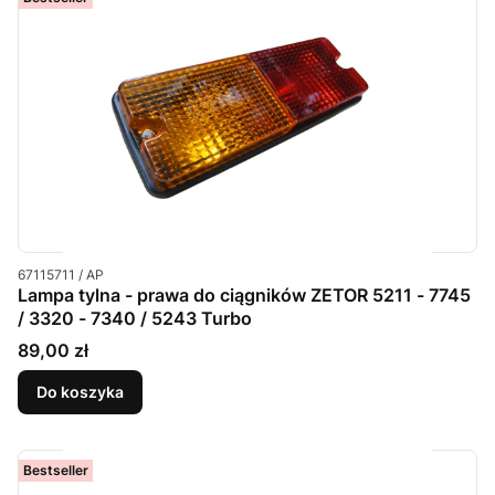
Kod produktu
67115711 / AP
Lampa tylna - prawa do ciągników ZETOR 5211 - 7745
/ 3320 - 7340 / 5243 Turbo
Cena
89,00 zł
Do koszyka
Bestseller