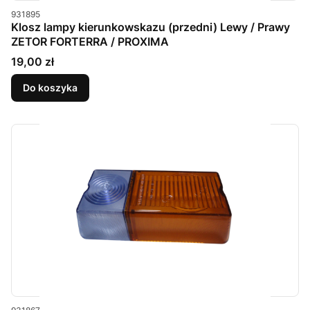
Kod produktu
931895
Klosz lampy kierunkowskazu (przedni) Lewy / Prawy
ZETOR FORTERRA / PROXIMA
Cena
19,00 zł
Do koszyka
Kod produktu