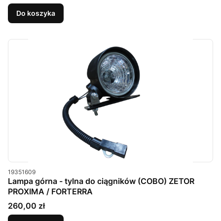
Do koszyka
Kod produktu
19351609
Lampa górna - tylna do ciągników (COBO) ZETOR
PROXIMA / FORTERRA
Cena
260,00 zł