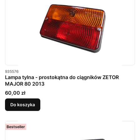
Kod produktu
935576
Lampa tylna - prostokątna do ciągników ZETOR
MAJOR 80 2013
Cena
60,00 zł
Do koszyka
Bestseller