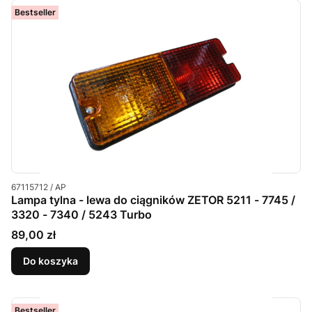
Bestseller
Kod produktu
67115712 / AP
Lampa tylna - lewa do ciągników ZETOR 5211 - 7745 /
3320 - 7340 / 5243 Turbo
Cena
89,00 zł
Do koszyka
Bestseller