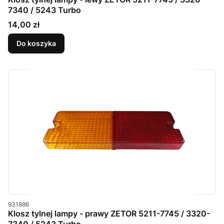
7340 / 5243 Turbo
Cena
14,00 zł
Do koszyka
Kod produktu
931886
Klosz tylnej lampy - prawy ZETOR 5211-7745 / 3320-