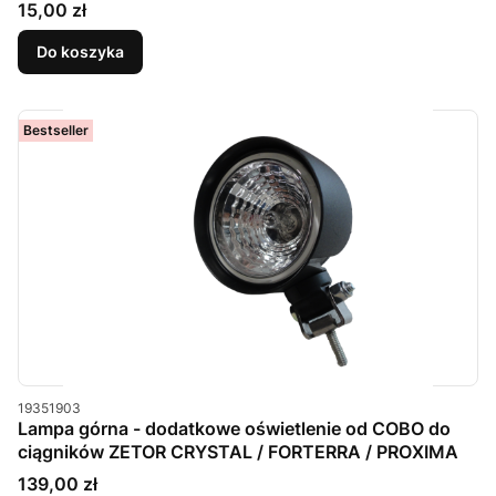
Cena
15,00 zł
Do koszyka
Bestseller
Kod produktu
19351903
Lampa górna - dodatkowe oświetlenie od COBO do
ciągników ZETOR CRYSTAL / FORTERRA / PROXIMA
Cena
139,00 zł