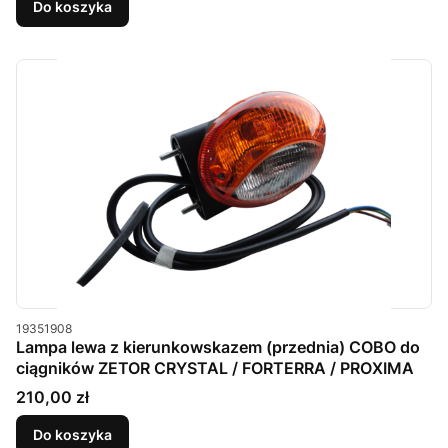
Do koszyka
Kod produktu
19351908
Lampa lewa z kierunkowskazem (przednia) COBO do
ciągników ZETOR CRYSTAL / FORTERRA / PROXIMA
Cena
210,00 zł
Do koszyka