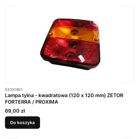
Kod produktu
53351901
Lampa tylna - kwadratowa (120 x 120 mm) ZETOR
FORTERRA / PROXIMA
Cena
69,00 zł
Do koszyka