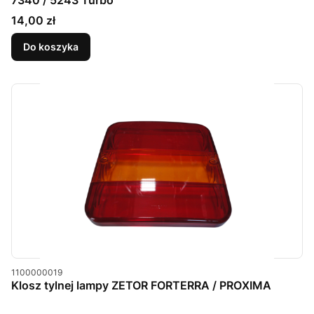
7340 / 5243 Turbo
Cena
14,00 zł
Do koszyka
Kod produktu
1100000019
Klosz tylnej lampy ZETOR FORTERRA / PROXIMA