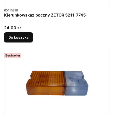
Kod produktu
60115818
Kierunkowskaz boczny ZETOR 5211-7745
Cena
24,00 zł
Do koszyka
Bestseller