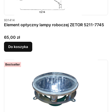
Kod produktu
931414
Element optyczny lampy roboczej ZETOR 5211-7745
Cena
65,00 zł
Do koszyka
Bestseller