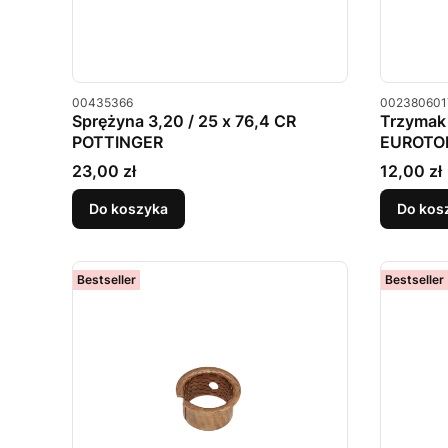
Kod produktu
Kod produkt
00435366
002380601
Sprężyna 3,20 / 25 x 76,4 CR
Trzymak
POTTINGER
EUROTOP
Cena
Cena
23,00 zł
12,00 zł
Do koszyka
Do kos
Bestseller
Bestseller