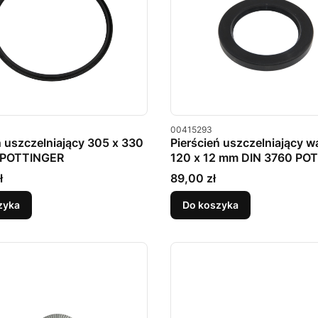
u
Kod produktu
00415293
ń uszczelniający 305 x 330
Pierścień uszczelniający w
 POTTINGER
120 x 12 mm DIN 3760 PO
Cena
ł
89,00 zł
zyka
Do koszyka