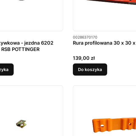
u
Kod produktu
00286370170
zywkowa - jezdna 6202
Rura profilowana 30 x 30 
 RSB POTTINGER
Cena
139,00 zł
zyka
Do koszyka