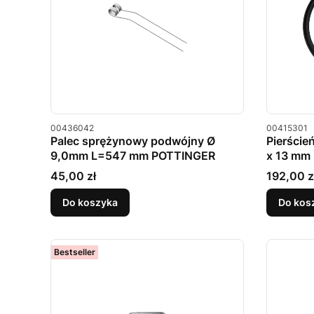
Kod produktu
Kod produkt
00436042
00415301
Palec sprężynowy podwójny Ø
Pierście
9,0mm L=547 mm POTTINGER
x 13 mm
Cena
Cena
45,00 zł
192,00 z
Do koszyka
Do kos
Bestseller