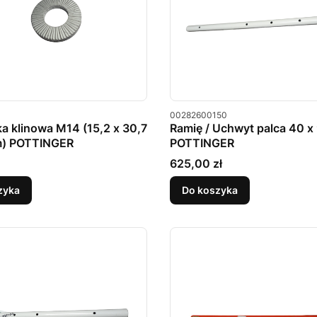
u
Kod produktu
00282600150
a klinowa M14 (15,2 x 30,7
Ramię / Uchwyt palca 40 
m) POTTINGER
POTTINGER
Cena
625,00 zł
zyka
Do koszyka