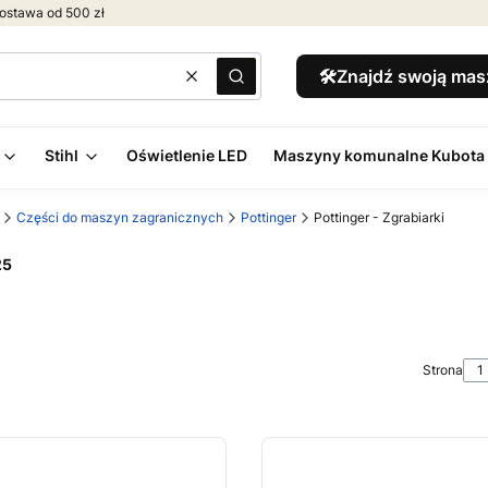
ostawa od 500 zł
🛠️Znajdź swoją ma
Wyczyść
Szukaj
Stihl
Oświetlenie LED
Maszyny komunalne Kubota
Części do maszyn zagranicznych
Pottinger
Pottinger - Zgrabiarki
25
Strona