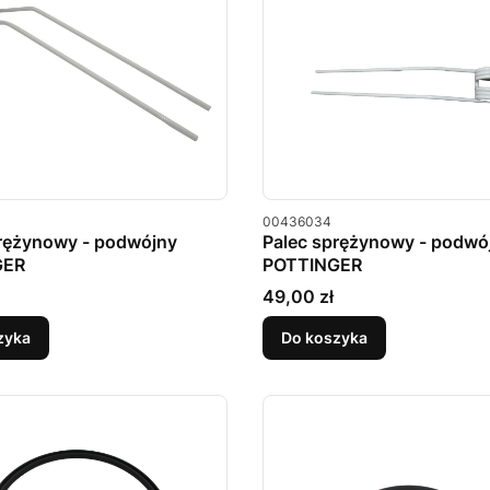
u
Kod produktu
00436034
prężynowy - podwójny
Palec sprężynowy - podwó
GER
POTTINGER
Cena
49,00 zł
zyka
Do koszyka