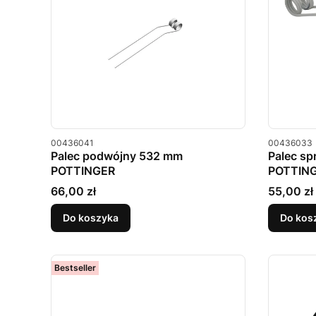
Kod produktu
Kod produkt
00436041
00436033
Palec podwójny 532 mm
Palec s
POTTINGER
POTTIN
Cena
Cena
66,00 zł
55,00 zł
Do koszyka
Do kos
Bestseller