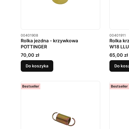
Kod produktu
Kod produkt
00401908
00401911
Rolka jezdna - krzywkowa
Rolka kr
POTTINGER
W18 LLU
Cena
Cena
70,00 zł
65,00 zł
Do koszyka
Do kos
Bestseller
Bestseller