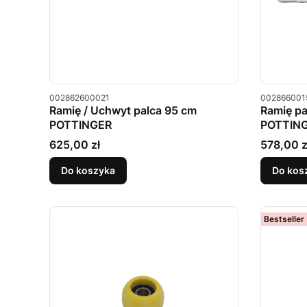
Kod produktu
Kod produkt
002862600021
002866001
Ramię / Uchwyt palca 95 cm
Ramię p
POTTINGER
POTTIN
Cena
Cena
625,00 zł
578,00 z
Do koszyka
Do kos
Bestseller