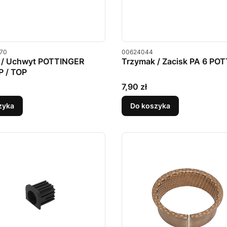
u
Kod produktu
70
00624044
 / Uchwyt POTTINGER
Trzymak / Zacisk PA 6 PO
 / TOP
Cena
7,90 zł
zyka
Do koszyka