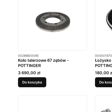
Kod produktu
Kod produkt
00286800090
004001870
Koło talerzowe 67 zębów -
Łożysko 
POTTINGER
POTTIN
Cena
Cena
3 690,00 zł
180,00 z
Do koszyka
Do kos