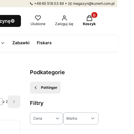
📞 +48 65 518 03 84 • ✉️ magazyn@kunert.com.pl
Produkty w koszyku: 
szynę⚙️
Ulubione
Zaloguj się
Koszyk
Zabawki
Fiskars
Podkategorie
Pottinger
z 2
Filtry
Następne produkty
Cena
Marka
Koniec filtrów