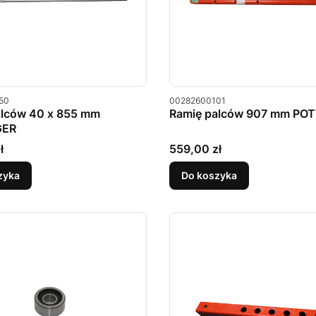
u
Kod produktu
50
00282600101
alców 40 x 855 mm
Ramię palców 907 mm PO
GER
Cena
ł
559,00 zł
zyka
Do koszyka