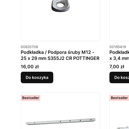
Kod produktu
Kod produkt
00620706
00165419
Podkładka / Podpora śruby M12 -
Podkładk
25 x 29 mm S355J2 CR POTTINGER
x 3,4 m
Cena
Cena
16,00 zł
7,00 zł
Do koszyka
Do kos
Bestseller
Bestseller