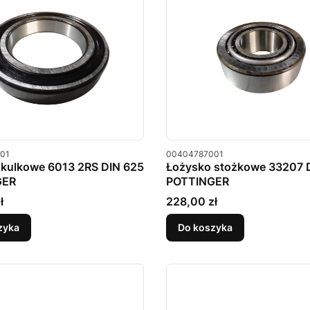
u
Kod produktu
01
00404787001
kulkowe 6013 2RS ​​DIN 625
Łożysko stożkowe 33207 
GER
POTTINGER
Cena
ł
228,00 zł
zyka
Do koszyka