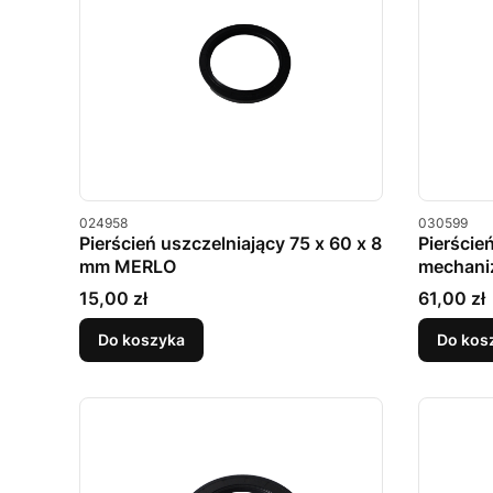
Kod produktu
Kod produkt
024958
030599
Pierścień uszczelniający 75 x 60 x 8
Pierście
mm MERLO
mechani
x 10 mm
Cena
Cena
15,00 zł
61,00 zł
Do koszyka
Do kos