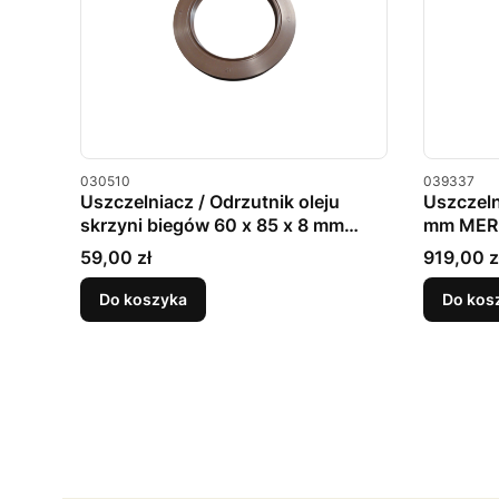
Kod produktu
Kod produkt
030510
039337
Uszczelniacz / Odrzutnik oleju
Uszczeln
skrzyni biegów 60 x 85 x 8 mm
mm MER
MERLO
Cena
Cena
59,00 zł
919,00 z
Do koszyka
Do kos