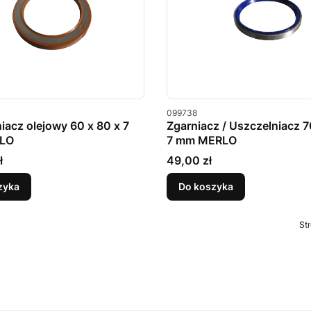
u
Kod produktu
099738
iacz olejowy 60 x 80 x 7
Zgarniacz / Uszczelniacz 7
LO
7 mm MERLO
Cena
ł
49,00 zł
zyka
Do koszyka
St