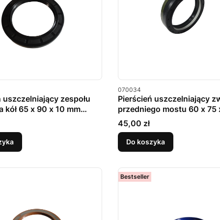
u
Kod produktu
070034
ń uszczelniający zespołu
Pierścień uszczelniający z
a kół 65 x 90 x 10 mm
przedniego mostu 60 x 75
COMBI
Cena
45,00 zł
zyka
Do koszyka
Bestseller