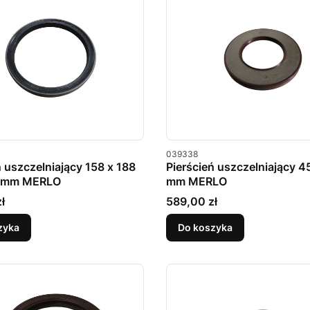
u
Kod produktu
039338
ń uszczelniający 158 x 188
Pierścień uszczelniający 45
16 mm MERLO
mm MERLO
Cena
ł
589,00 zł
zyka
Do koszyka