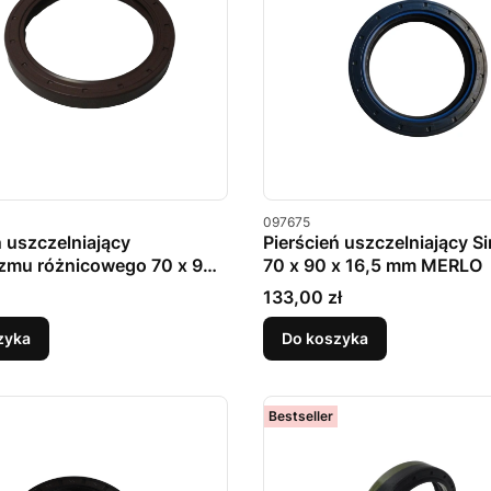
u
Kod produktu
097675
ń uszczelniający
Pierścień uszczelniający S
zmu różnicowego 70 x 90
70 x 90 x 16,5 mm MERLO
 MERLO
Cena
133,00 zł
zyka
Do koszyka
Bestseller