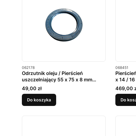
Kod produktu
Kod produkt
062178
068451
Odrzutnik oleju / Pierścień
Pierście
uszczelniający 55 x 75 x 8 mm
x 14 / 
MERLO
Cena
Cena
49,00 zł
469,00 z
Do koszyka
Do kos