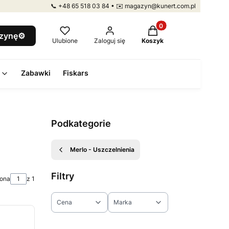
📞 +48 65 518 03 84 • ✉️ magazyn@kunert.com.pl
Produkty w koszyku: 
szynę⚙️
Ulubione
Zaloguj się
Koszyk
Zabawki
Fiskars
Podkategorie
Merlo - Uszczelnienia
Filtry
rona
z 1
Cena
Marka
Koniec filtrów