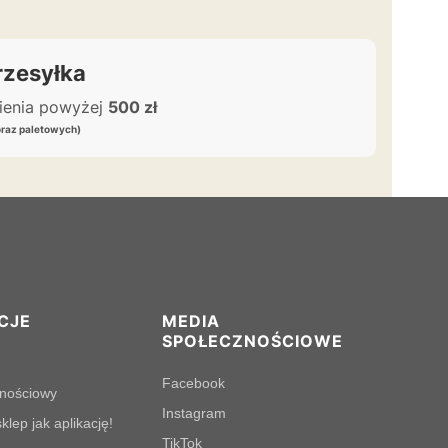
zesyłka
wienia powyżej
500 zł
oraz paletowych)
CJE
MEDIA
SPOŁECZNOŚCIOWE
Facebook
lnościowy
Instagram
klep jak aplikację!
TikTok