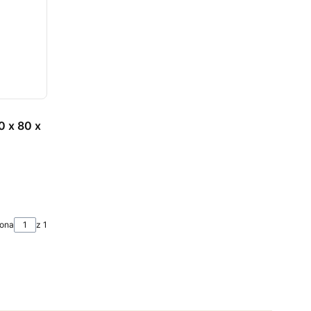
0 x 80 x
rona
z 1