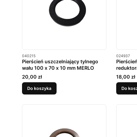
Kod produktu
Kod produkt
040215
024937
Pierścień uszczelniający tylnego
Pierście
wału 100 x 70 x 10 mm MERLO
reduktor
MERLO
Cena
Cena
20,00 zł
18,00 zł
Do koszyka
Do kos