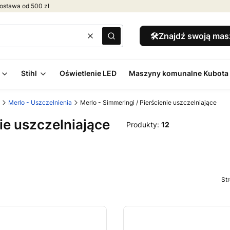
ostawa od 500 zł
🛠️Znajdź swoją ma
Wyczyść
Szukaj
Stihl
Oświetlenie LED
Maszyny komunalne Kubota
Merlo - Uszczelnienia
Merlo - Simmeringi / Pierścienie uszczelniające
nie uszczelniające
Produkty:
12
St