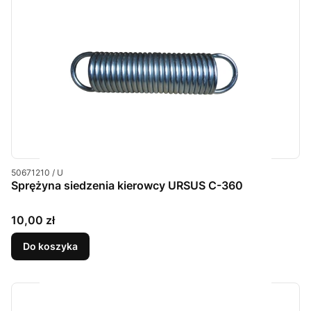
Kod produktu
50671210 / U
Sprężyna siedzenia kierowcy URSUS C-360
Cena
10,00 zł
Do koszyka