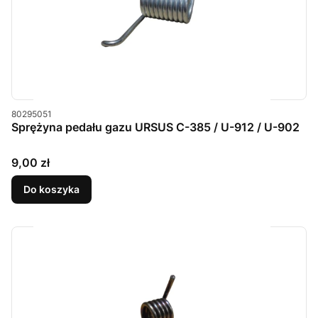
Kod produktu
80295051
Sprężyna pedału gazu URSUS C-385 / U-912 / U-902
Cena
9,00 zł
Do koszyka