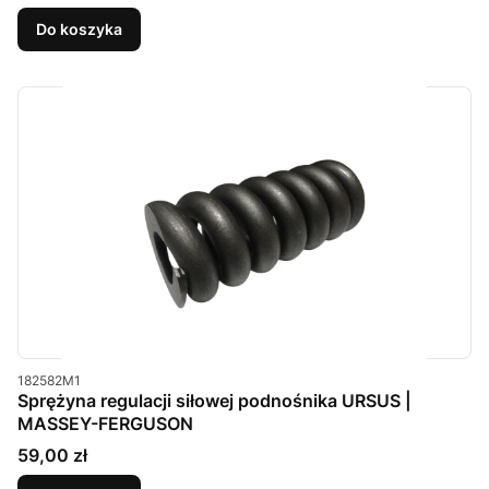
Do koszyka
Kod produktu
182582M1
Sprężyna regulacji siłowej podnośnika URSUS |
MASSEY-FERGUSON
Cena
59,00 zł