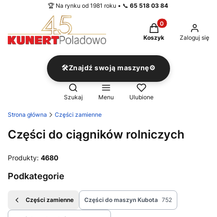
🏆 Na rynku od 1981 roku • 📞
65 518 03 84
Produkty w koszyku
Koszyk
Zaloguj się
🛠️Znajdź swoją maszynę⚙️
Otwórz wyszukiwarkę
Szukaj
Menu
Ulubione
Strona główna
Części zamienne
Części do ciągników rolniczych
Produkty:
4680
Podkategorie
Części zamienne
Części do maszyn Kubota
752