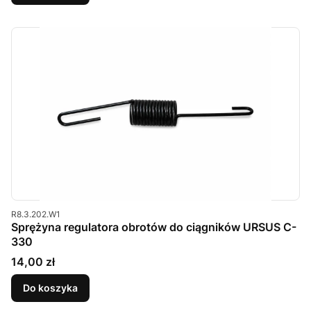
Kod produktu
R8.3.202.W1
Sprężyna regulatora obrotów do ciągników URSUS C-
330
Cena
14,00 zł
Do koszyka