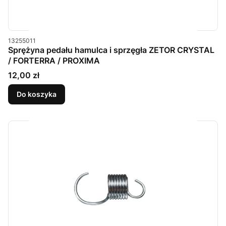
Kod produktu
13255011
Sprężyna pedału hamulca i sprzęgła ZETOR CRYSTAL
/ FORTERRA / PROXIMA
Cena
12,00 zł
Do koszyka