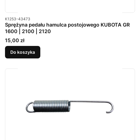
Kod produktu
K1253-43473
Sprężyna pedału hamulca postojowego KUBOTA GR
1600 | 2100 | 2120
Cena
15,00 zł
Do koszyka