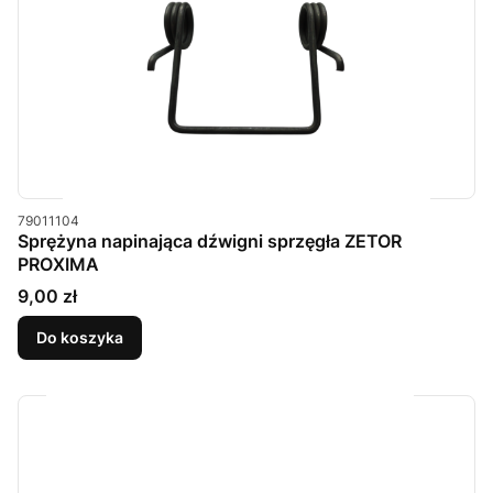
Kod produktu
79011104
Sprężyna napinająca dźwigni sprzęgła ZETOR
PROXIMA
Cena
9,00 zł
Do koszyka