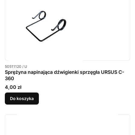
Kod produktu
50511120 / U
Sprężyna napinająca dźwigienki sprzęgła URSUS C-
360
Cena
4,00 zł
Do koszyka