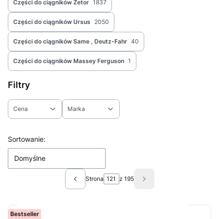
Części do ciągników Zetor
1837
Części do ciągników Ursus
2050
Części do ciągników Same , Deutz-Fahr
40
Części do ciągników Massey Ferguson
1
Filtry
Cena
Marka
Koniec filtrów
Lista produktów
Sortowanie:
Domyślne
Strona
z 195
Poprzednie produkty
Następne produkty
Bestseller