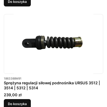
Do koszyka
Kod produktu
1863388M91
Sprężyna regulacji siłowej podnośnika URSUS 3512 |
3514 | 5312 | 5314
Cena
239,00 zł
Do koszyka