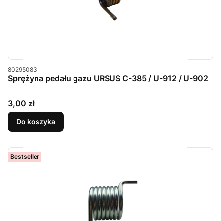
Kod produktu
80295083
Sprężyna pedału gazu URSUS C-385 / U-912 / U-902
Cena
3,00 zł
Do koszyka
Bestseller