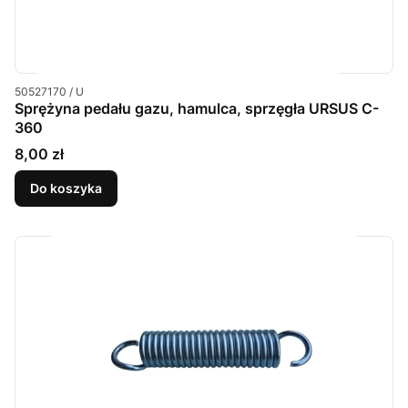
Kod produktu
50527170 / U
Sprężyna pedału gazu, hamulca, sprzęgła URSUS C-
360
Cena
8,00 zł
Do koszyka