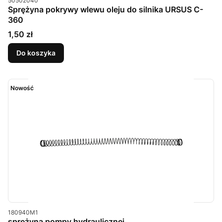
50502040
Sprężyna pokrywy wlewu oleju do silnika URSUS C-
360
Cena
1,50 zł
Do koszyka
Nowość
Kod produktu
180940M1
sprężyna pompy hydraulicznej