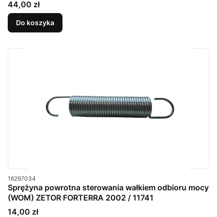
Cena
44,00 zł
Do koszyka
Kod produktu
16297034
Sprężyna powrotna sterowania wałkiem odbioru mocy
(WOM) ZETOR FORTERRA 2002 / 11741
Cena
14,00 zł