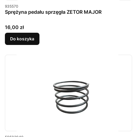
Kod produktu
935570
Sprężyna pedału sprzęgła ZETOR MAJOR
Cena
16,00 zł
Do koszyka
Kod produktu