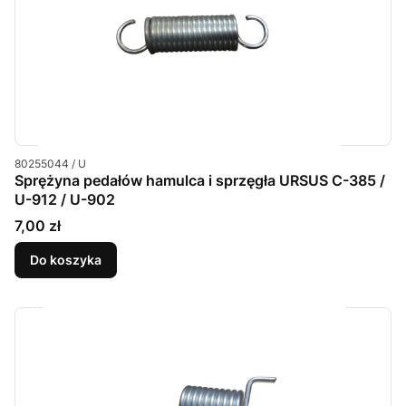
Kod produktu
80255044 / U
Sprężyna pedałów hamulca i sprzęgła URSUS C-385 /
U-912 / U-902
Cena
7,00 zł
Do koszyka