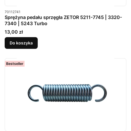
Kod produktu
70112741
Sprężyna pedału sprzęgła ZETOR 5211-7745 | 3320-
7340 | 5243 Turbo
Cena
13,00 zł
Do koszyka
Bestseller