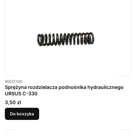
Kod produktu
50021100
Sprężyna rozdzielacza podnośnika hydraulicznego
URSUS C-330
Cena
3,50 zł
Do koszyka