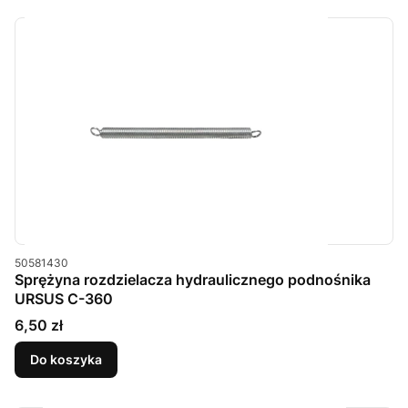
Kod produktu
50581430
Sprężyna rozdzielacza hydraulicznego podnośnika
URSUS C-360
Cena
6,50 zł
Do koszyka