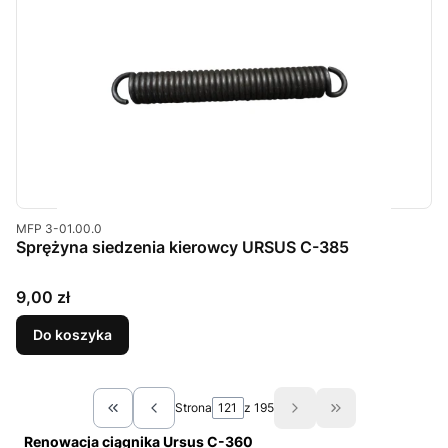
Kod produktu
MFP 3-01.00.0
Sprężyna siedzenia kierowcy URSUS C-385
Cena
9,00 zł
Do koszyka
Strona
z 195
Wróć do pierwszej strony z produktami
Przejdź do ostat
Renowacja ciągnika Ursus C-360