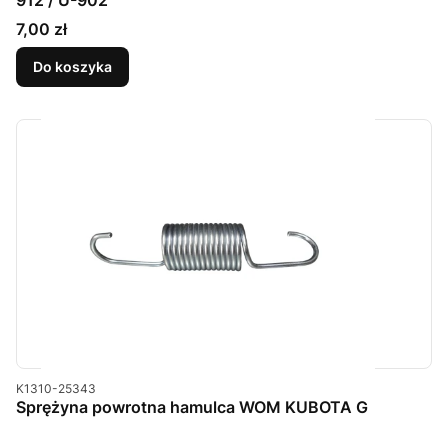
912 / U-902
Cena
7,00 zł
Do koszyka
Kod produktu
K1310-25343
Sprężyna powrotna hamulca WOM KUBOTA G