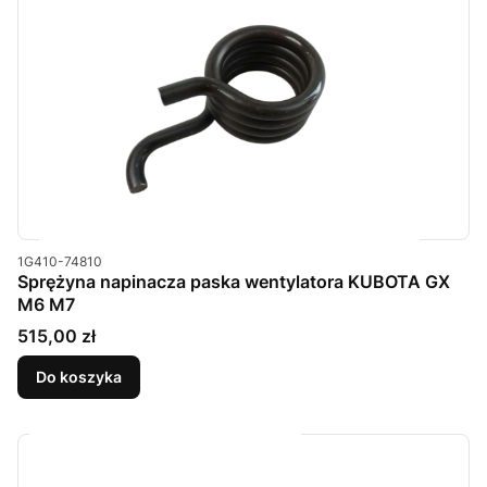
Kod produktu
1G410-74810
Sprężyna napinacza paska wentylatora KUBOTA GX
M6 M7
Cena
515,00 zł
Do koszyka