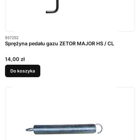
Kod produktu
937252
Sprężyna pedału gazu ZETOR MAJOR HS / CL
Cena
14,00 zł
Do koszyka