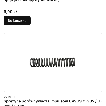
Cena
6,00 zł
Do koszyka
Kod produktu
80401111
Sprężyna porównywacza impulsów URSUS C-385 / U-