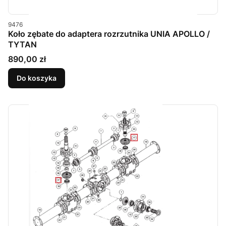
Kod produktu
9476
Koło zębate do adaptera rozrzutnika UNIA APOLLO /
TYTAN
Cena
890,00 zł
Do koszyka