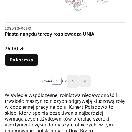
Kod produktu
2039/83-005/0
Piasta napędu tarczy rozsiewacza UNIA
Cena
75,00 zł
Do koszyka
Strona
z 2
Przejdź do ostatniej st
W świecie współczesnej rolnictwa niezawodność i
trwałość maszyn rolniczych odgrywają kluczową rolę
w codziennej pracy na polu. Kunert Poladowo to
sklep, który spełnia oczekiwania najbardziej
wymagających użytkowników oferując szeroki
asortyment części do maszyn rolniczych, w tym
renomowanej polskiej marki Unia Brzeg.