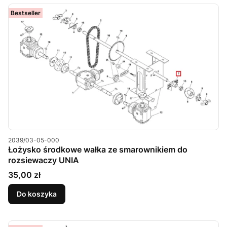
Bestseller
Kod produktu
2039/03-05-000
Łożysko środkowe wałka ze smarownikiem do
rozsiewaczy UNIA
Cena
35,00 zł
Do koszyka