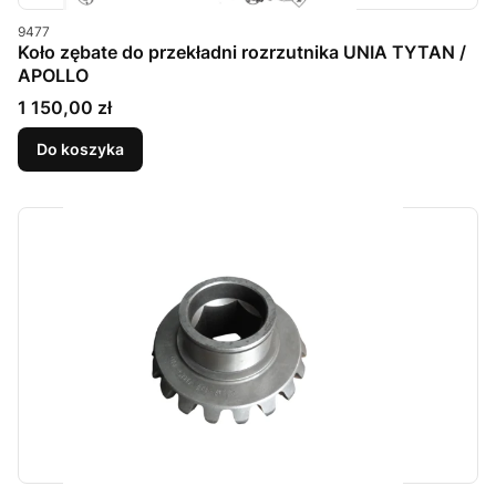
Kod produktu
9477
Koło zębate do przekładni rozrzutnika UNIA TYTAN /
APOLLO
Cena
1 150,00 zł
Do koszyka