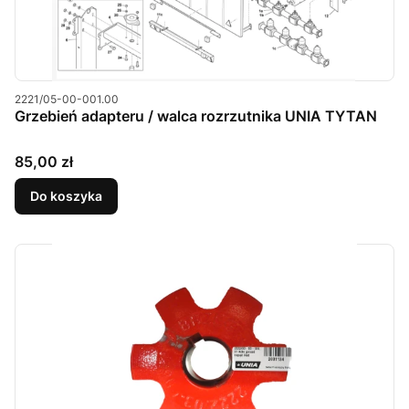
Kod produktu
2221/05-00-001.00
Grzebień adapteru / walca rozrzutnika UNIA TYTAN
Cena
85,00 zł
Do koszyka