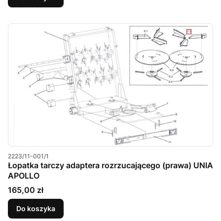
Kod produktu
2223/11-001/1
Łopatka tarczy adaptera rozrzucającego (prawa) UNIA
APOLLO
Cena
165,00 zł
Do koszyka