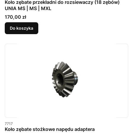
Koło zębate przekładni do rozsiewaczy (18 zębów)
UNIA MS | MS | MXL
Cena
170,00 zł
Do koszyka
Kod produktu
7717
Koło zębate stożkowe napędu adaptera