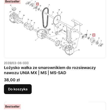
Bestseller
Kod produktu
2039/03-06-000
Łożysko wałka ze smarownikiem do rozsiewaczy
nawozu UNIA MX | MS | MS-SAD
Cena
38,00 zł
Do koszyka
Bestseller