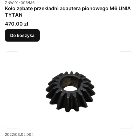
Kod produktu
ZNW 01-005/M6
Koło zębate przekładni adaptera pionowego M6 UNIA
TYTAN
Cena
470,00 zł
Do koszyka
Kod produktu
2022/03.02.004