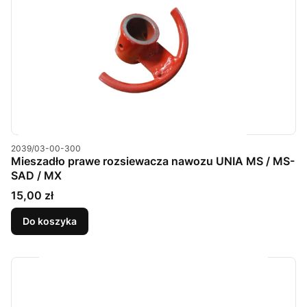
Kod produktu
2039/03-00-300
Mieszadło prawe rozsiewacza nawozu UNIA MS / MS-
SAD / MX
Cena
15,00 zł
Do koszyka