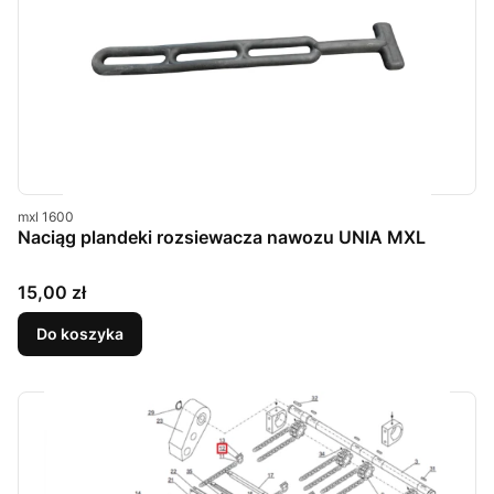
Kod produktu
mxl 1600
Naciąg plandeki rozsiewacza nawozu UNIA MXL
Cena
15,00 zł
Do koszyka