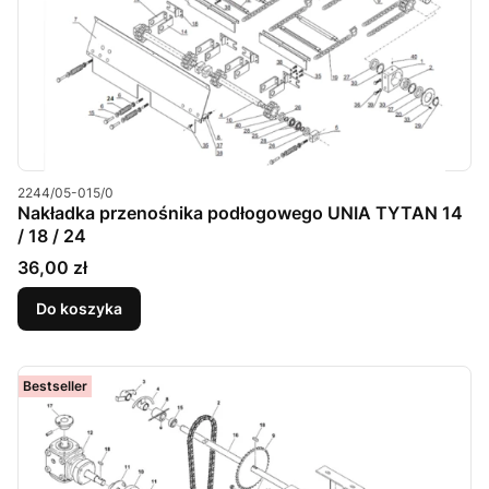
Kod produktu
2244/05-015/0
Nakładka przenośnika podłogowego UNIA TYTAN 14
/ 18 / 24
Cena
36,00 zł
Do koszyka
Bestseller