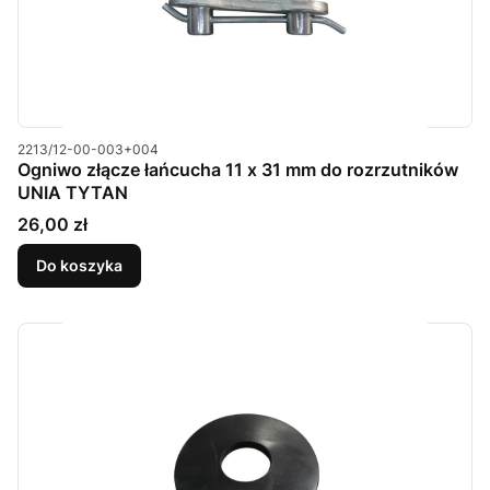
Kod produktu
2213/12-00-003+004
Ogniwo złącze łańcucha 11 x 31 mm do rozrzutników
UNIA TYTAN
Cena
26,00 zł
Do koszyka