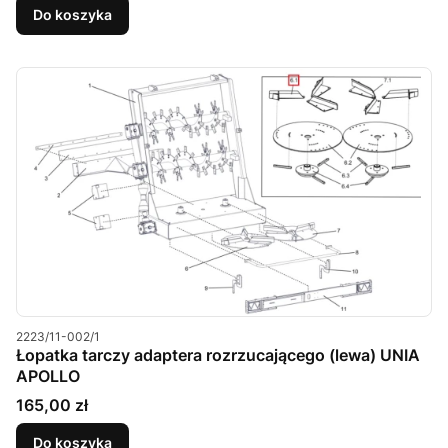
Do koszyka
Kod produktu
2223/11-002/1
Łopatka tarczy adaptera rozrzucającego (lewa) UNIA
APOLLO
Cena
165,00 zł
Do koszyka