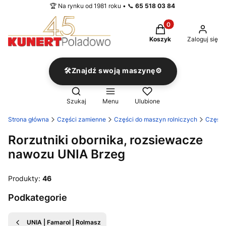
🏆 Na rynku od 1981 roku • 📞
65 518 03 84
Produkty w koszyku
Koszyk
Zaloguj się
🛠️Znajdź swoją maszynę⚙️
Otwórz wyszukiwarkę
Szukaj
Menu
Ulubione
Strona główna
Części zamienne
Części do maszyn rolniczych
Części
Rorzutniki obornika, rozsiewacze
nawozu UNIA Brzeg
Produkty:
46
Podkategorie
UNIA | Famarol | Rolmasz