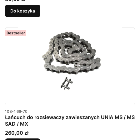
Do koszyka
Bestseller
Kod produktu
10B-1 66-70
Łańcuch do rozsiewaczy zawieszanych UNIA MS / MS
SAD / MX
Cena
260,00 zł