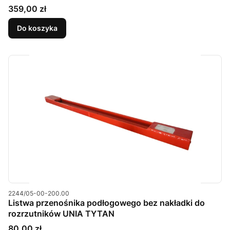
Cena
359,00 zł
Do koszyka
Kod produktu
2244/05-00-200.00
Listwa przenośnika podłogowego bez nakładki do
rozrzutników UNIA TYTAN
Cena
80,00 zł