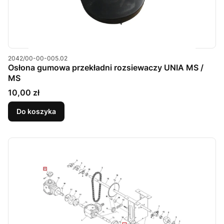
Kod produktu
2042/00-00-005.02
Osłona gumowa przekładni rozsiewaczy UNIA MS /
MS
Cena
10,00 zł
Do koszyka