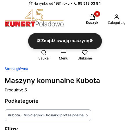
🏆 Na rynku od 1981 roku • 📞
65 518 03 84
Produkty w koszyku
Koszyk
Zaloguj się
🛠️Znajdź swoją maszynę⚙️
Otwórz wyszukiwarkę
Szukaj
Menu
Ulubione
Strona główna
Maszyny komunalne Kubota
Produkty:
5
Podkategorie
Kubota - Miniciągniki i kosiarki profesjonalne
5
Filtry