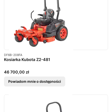
Kod produktu
DF6B-208FA
Kosiarka Kubota Z2-481
Cena
46 700,00 zł
Powiadom mnie o dostępności