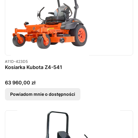
Kod produktu
A11D-423D5
Kosiarka Kubota Z4-541
Cena
63 960,00 zł
Powiadom mnie o dostępności