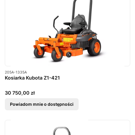
Kod produktu
205A-1335A
Kosiarka Kubota Z1-421
Cena
30 750,00 zł
Powiadom mnie o dostępności