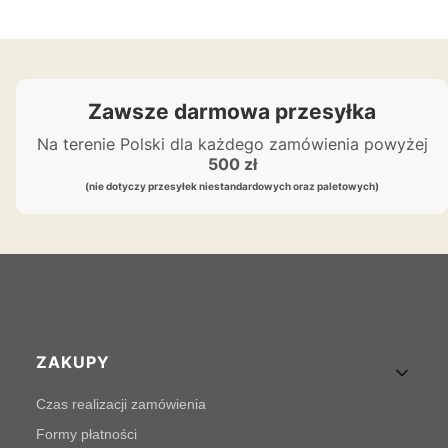
Zawsze darmowa przesyłka
Na terenie Polski dla każdego zamówienia powyżej
500 zł
(nie dotyczy przesyłek niestandardowych oraz paletowych)
Linki w stopce
ZAKUPY
Czas realizacji zamówienia
Formy płatności