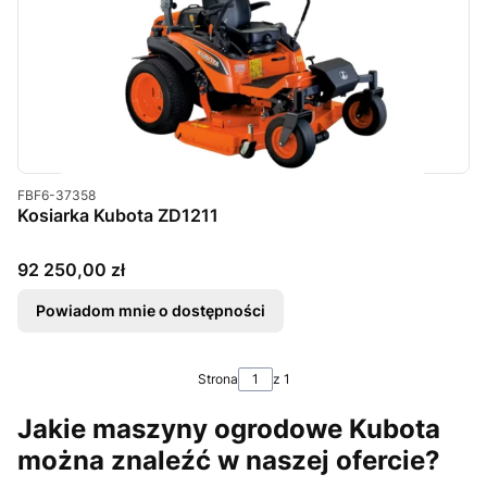
Kod produktu
FBF6-37358
Kosiarka Kubota ZD1211
Cena
92 250,00 zł
Powiadom mnie o dostępności
Strona
z 1
Jakie maszyny ogrodowe Kubota
można znaleźć w naszej ofercie?