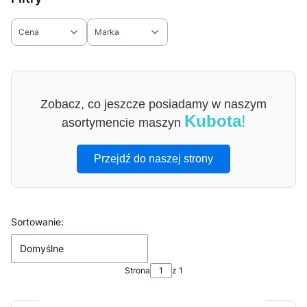
Cena
Marka
Koniec filtrów
Zobacz, co jeszcze posiadamy w naszym
Kubota
!
asortymencie maszyn
Przejdź do naszej strony
Lista produktów
Sortowanie:
Domyślne
Strona
z 1