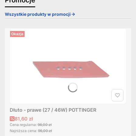
Wszystkie produkty w promocji
Okazja
Dłuto - prawe (27 / 46W) POTTINGER
Cena promocyjna
81,60 zł
Cena regularna:
96,00 zł
Najniższa cena:
96,00 zł