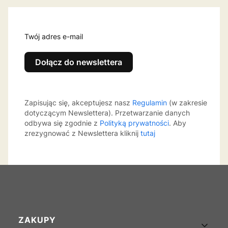
Twój adres e-mail
Dołącz do newslettera
Zapisując się, akceptujesz nasz
Regulamin
(w zakresie
dotyczącym Newslettera). Przetwarzanie danych
odbywa się zgodnie z
Polityką prywatności
. Aby
zrezygnować z Newslettera kliknij
tutaj
Linki w stopce
ZAKUPY