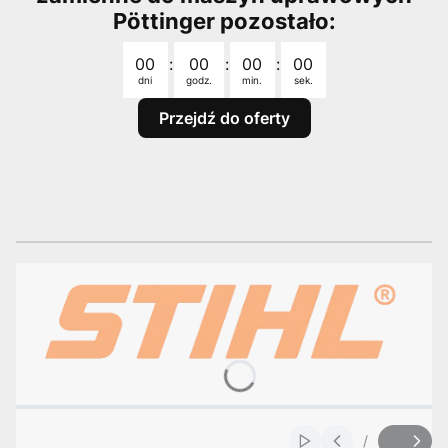
Pöttinger pozostało:
Odliczanie czasu do: 2026-08-31 23:59:00
00
:
00
:
00
:
00
dni
godz.
min.
sek.
Przejdź do oferty
/
Włącz automatyczne
Slajd
z