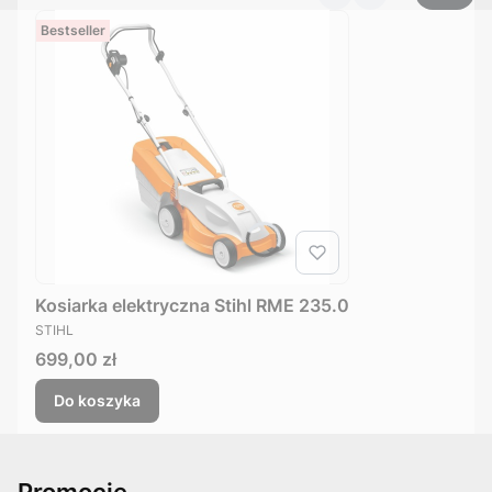
Bestseller
Kosiarka elektryczna Stihl RME 235.0
PRODUCENT
STIHL
Cena
699,00 zł
Do koszyka
Promocje