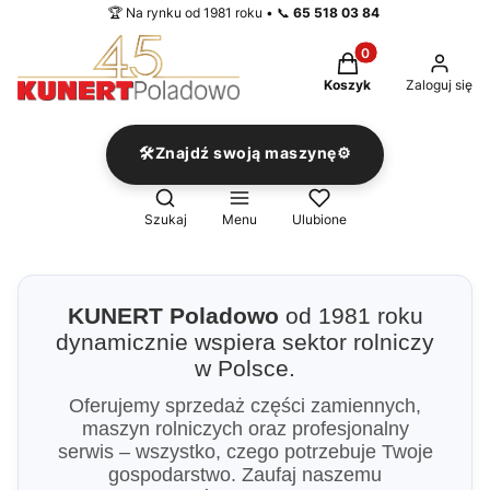
🏆 Na rynku od 1981 roku • 📞
65 518 03 84
Produkty w koszyku
Koszyk
Zaloguj się
🛠️Znajdź swoją maszynę⚙️
Otwórz wyszukiwarkę
Szukaj
Menu
Ulubione
KUNERT Poladowo
od 1981 roku
dynamicznie wspiera sektor rolniczy
w Polsce.
Oferujemy sprzedaż części zamiennych,
maszyn rolniczych oraz profesjonalny
serwis – wszystko, czego potrzebuje Twoje
gospodarstwo. Zaufaj naszemu