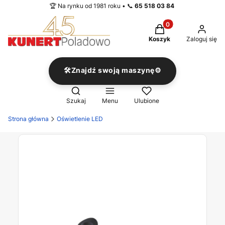
🏆 Na rynku od 1981 roku • 📞
65 518 03 84
Produkty w koszyku
Koszyk
Zaloguj się
🛠️Znajdź swoją maszynę⚙️
Otwórz wyszukiwarkę
Szukaj
Menu
Ulubione
Strona główna
Oświetlenie LED