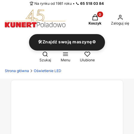
🏆 Na rynku od 1981 roku • 📞
65 518 03 84
Produkty w koszyku
Koszyk
Zaloguj się
🛠️Znajdź swoją maszynę⚙️
Otwórz wyszukiwarkę
Szukaj
Menu
Ulubione
Strona główna
Oświetlenie LED