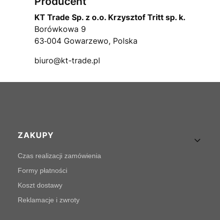
Producent
KT Trade Sp. z o.o. Krzysztof Tritt sp. k.
Borówkowa 9
63‑004 Gowarzewo, Polska
biuro@kt-trade.pl
Linki w stopce
ZAKUPY
Czas realizacji zamówienia
Formy płatności
Koszt dostawy
Reklamacje i zwroty