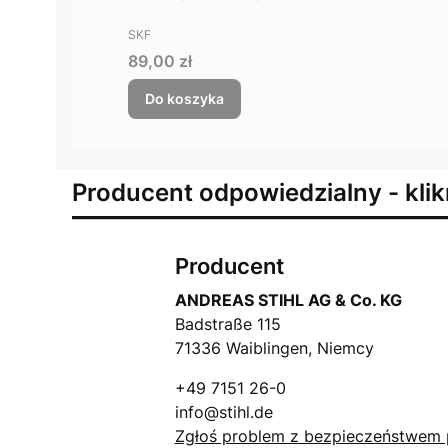
PRODUCENT
SKF
Cena
89,00 zł
Do koszyka
Producent odpowiedzialny - klik
Producent
ANDREAS STIHL AG & Co. KG
Badstraße 115
71336 Waiblingen, Niemcy
+49 7151 26-0
info@stihl.de
Zgłoś problem z bezpieczeństwem 