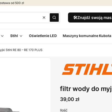
ostawa od 500 zł
🛠️Znajdź swoją ma
Wyczyść
Szukaj
Stihl
Oświetlenie LED
Maszyny komunalne Kubota
myjki Stihl RE 80 – RE 170 PLUS
filtr wody do my
Cena
39,00 zł
Ilość