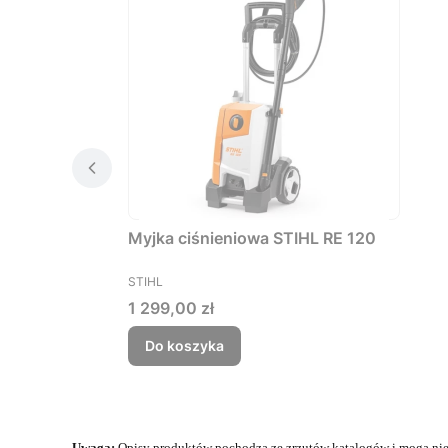
Myjka ciśnieniowa STIHL RE 120
PRODUCENT
STIHL
Cena
1 299,00 zł
Do koszyka
Uwaga:
Opisy produktów pochodzą ze zrzutów katalogów i mogą nie 