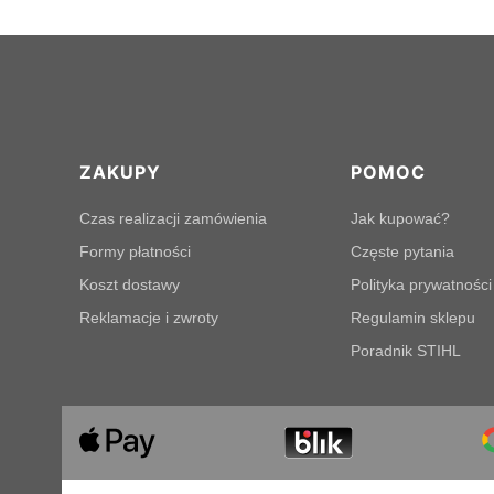
Linki w stopce
ZAKUPY
POMOC
Czas realizacji zamówienia
Jak kupować?
Formy płatności
Częste pytania
Koszt dostawy
Polityka prywatności
Reklamacje i zwroty
Regulamin sklepu
Poradnik STIHL