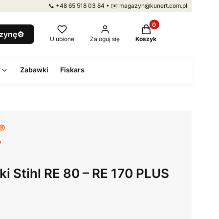
📞 +48 65 518 03 84 • ✉️ magazyn@kunert.com.pl
Produkty w koszyku: 
szynę⚙️
Ulubione
Zaloguj się
Koszyk
Zabawki
Fiskars
jki Stihl RE 80 – RE 170 PLUS