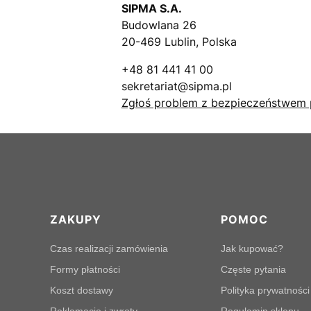
SIPMA S.A.
Budowlana 26
20-469 Lublin, Polska
+48 81 441 41 00
sekretariat@sipma.pl
Zgłoś problem z bezpieczeństwem 
Linki w stopce
ZAKUPY
POMOC
Czas realizacji zamówienia
Jak kupować?
Formy płatności
Częste pytania
Koszt dostawy
Polityka prywatności
Reklamacje i zwroty
Regulamin sklepu