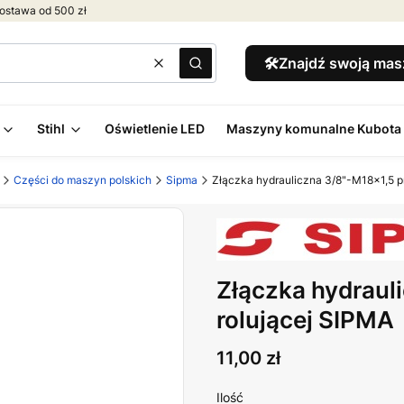
ostawa od 500 zł
🛠️Znajdź swoją ma
Wyczyść
Szukaj
Stihl
Oświetlenie LED
Maszyny komunalne Kubota
Części do maszyn polskich
Sipma
Złączka hydrauliczna 3/8"-M18x1,5 p
Złączka hydraul
rolującej SIPMA
Cena
11,00 zł
Ilość