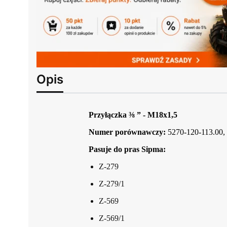
Opis
Przyłączka ⅜ ” - M18x1,5
Numer porównawczy:
5270-120-113.00,
Pasuje do pras Sipma:
Z-279
Z-279/1
Z-569
Z-569/1