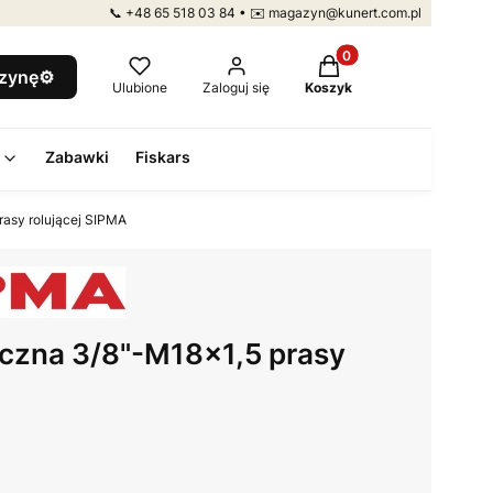
📞 +48 65 518 03 84 • ✉️ magazyn@kunert.com.pl
Produkty w koszyku: 
szynę⚙️
Ulubione
Zaloguj się
Koszyk
Zabawki
Fiskars
rasy rolującej SIPMA
iczna 3/8"-M18x1,5 prasy