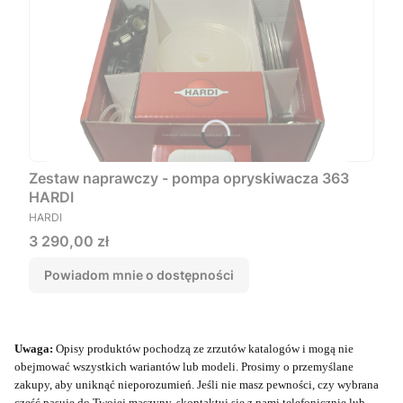
Zestaw naprawczy - pompa opryskiwacza 363
HARDI
PRODUCENT
HARDI
Cena
3 290,00 zł
Powiadom mnie o dostępności
Uwaga:
Opisy produktów pochodzą ze zrzutów katalogów i mogą nie
obejmować wszystkich wariantów lub modeli. Prosimy o przemyślane
zakupy, aby uniknąć nieporozumień. Jeśli nie masz pewności, czy wybrana
część pasuje do Twojej maszyny, skontaktuj się z nami telefonicznie lub