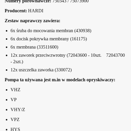
Numery porównawcze:
750343 / 75073900
Producent:
HARDI
Zestaw naprawczy zawiera:
6x śruba do mocowania membran (430938)
6x docisk pokrywka membrany (161175)
6x membrana (33511600)
12x zaworek przeciwzwrotny (72043600 - 10szt. 72043700
- 2szt.)
12x uszczelka zaworka (330072)
Pompa ta używana jest m.in w modelach opryskiwaczy:
VHZ
VP
VHY/Z
VPZ
HYS