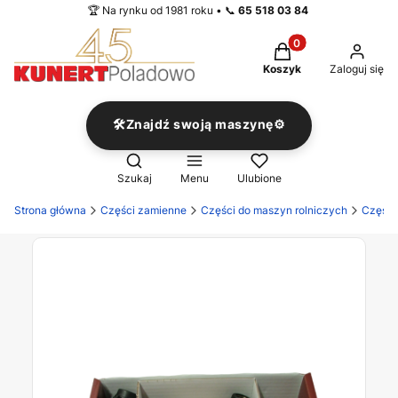
🏆 Na rynku od 1981 roku • 📞
65 518 03 84
Produkty w koszyku
Koszyk
Zaloguj się
🛠️Znajdź swoją maszynę⚙️
Otwórz wyszukiwarkę
Szukaj
Menu
Ulubione
Strona główna
Części zamienne
Części do maszyn rolniczych
Części