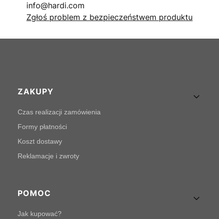
info@hardi.com
Zgłoś problem z bezpieczeństwem produktu
Linki w stopce
ZAKUPY
Czas realizacji zamówienia
Formy płatności
Koszt dostawy
Reklamacje i zwroty
POMOC
Jak kupować?