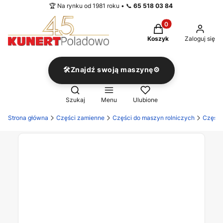
🏆 Na rynku od 1981 roku • 📞
65 518 03 84
Produkty w koszyku
Koszyk
Zaloguj się
🛠️Znajdź swoją maszynę⚙️
Otwórz wyszukiwarkę
Szukaj
Menu
Ulubione
Strona główna
Części zamienne
Części do maszyn rolniczych
Części