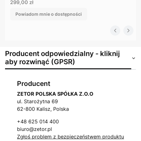
Cena
299,00 zł
Powiadom mnie o dostępności
Producent odpowiedzialny - kliknij
aby rozwinąć (GPSR)
Producent
ZETOR POLSKA SPÓŁKA Z.O.O
ul. Starożytna 69
62-800 Kalisz, Polska
+48 625 014 400
biuro@zetor.pl
Zgłoś problem z bezpieczeństwem produktu