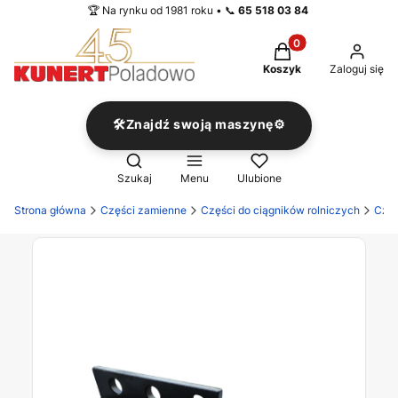
🏆 Na rynku od 1981 roku • 📞
65 518 03 84
Produkty w koszyku
Koszyk
Zaloguj się
🛠️Znajdź swoją maszynę⚙️
Otwórz wyszukiwarkę
Szukaj
Menu
Ulubione
Strona główna
Części zamienne
Części do ciągników rolniczych
Częś