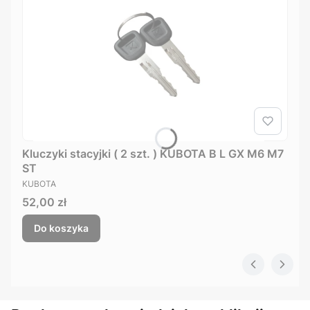
Kluczyki stacyjki ( 2 szt. ) KUBOTA B L GX M6 M7
ST
PRODUCENT
KUBOTA
Cena
52,00 zł
Do koszyka