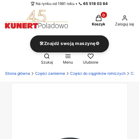
🏆 Na rynku od 1981 roku • 📞
65 518 03 84
Produkty w koszyku
Koszyk
Zaloguj się
🛠️Znajdź swoją maszynę⚙️
Otwórz wyszukiwarkę
Szukaj
Menu
Ulubione
Strona główna
Części zamienne
Części do ciągników rolniczych
Częś