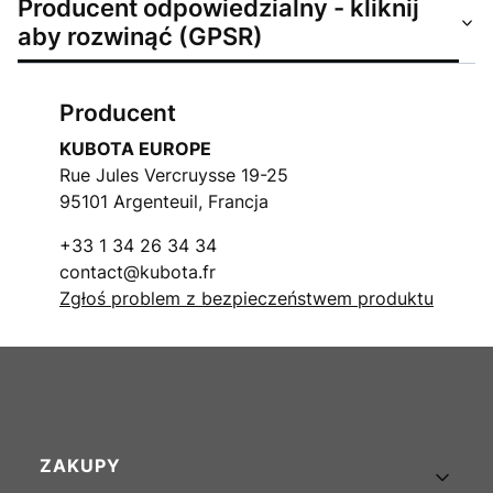
Producent odpowiedzialny - kliknij
aby rozwinąć (GPSR)
Producent
KUBOTA EUROPE
Rue Jules Vercruysse 19-25
95101 Argenteuil, Francja
+33 1 34 26 34 34
contact@kubota.fr
Zgłoś problem z bezpieczeństwem produktu
Linki w stopce
ZAKUPY