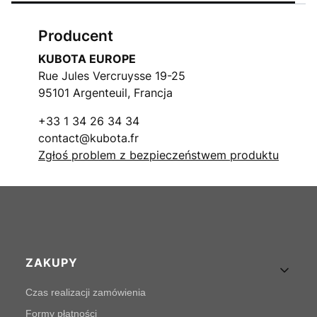
Producent
KUBOTA EUROPE
Rue Jules Vercruysse 19-25
95101 Argenteuil, Francja
+33 1 34 26 34 34
contact@kubota.fr
Zgłoś problem z bezpieczeństwem produktu
Linki w stopce
ZAKUPY
Czas realizacji zamówienia
Formy płatności