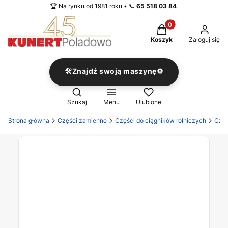
🏆 Na rynku od 1981 roku • 📞
65 518 03 84
Produkty w koszyku
Koszyk
Zaloguj się
🛠️Znajdź swoją maszynę⚙️
Otwórz wyszukiwarkę
Szukaj
Menu
Ulubione
Strona główna
Części zamienne
Części do ciągników rolniczych
Częś