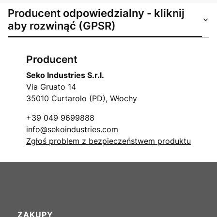
Producent odpowiedzialny - kliknij
aby rozwinąć (GPSR)
Producent
Seko Industries S.r.l.
Via Gruato 14
35010 Curtarolo (PD), Włochy
+39 049 9699888
info@sekoindustries.com
Zgłoś problem z bezpieczeństwem produktu
Linki w stopce
ZAKUPY