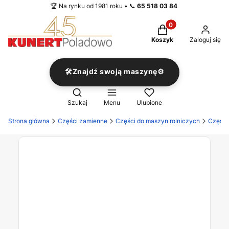
🏆 Na rynku od 1981 roku • 📞
65 518 03 84
Produkty w koszyku
Koszyk
Zaloguj się
🛠️Znajdź swoją maszynę⚙️
Otwórz wyszukiwarkę
Szukaj
Menu
Ulubione
Strona główna
Części zamienne
Części do maszyn rolniczych
Części