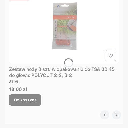
Zestaw noży 8 szt. w opakowaniu do FSA 30 45
do głowic POLYCUT 2-2, 3-2
PRODUCENT
STIHL
Cena
18,00 zł
Do koszyka