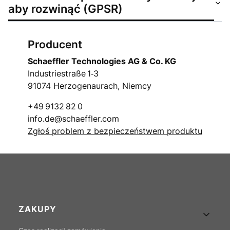
aby rozwinąć (GPSR)
Producent
Schaeffler Technologies AG & Co. KG
Industriestraße 1‑3
91074 Herzogenaurach, Niemcy
+49 9132 82 0
info.de@schaeffler.com
Zgłoś problem z bezpieczeństwem produktu
Linki w stopce
ZAKUPY