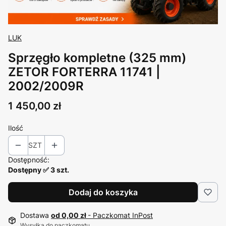
LUK
Sprzęgło kompletne (325 mm)
ZETOR FORTERRA 11741 |
2002/2009R
Cena
1 450,00 zł
Ilość
SZT
Dostępność:
Dostępny ✅ 3 szt.
Dodaj do koszyka
Dostawa
od 0,00 zł
- Paczkomat InPost
Wysyłka do paczkomatu