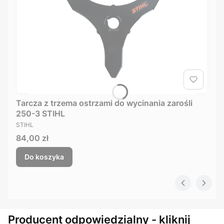
Tarcza z trzema ostrzami do wycinania zarośli
250-3 STIHL
PRODUCENT
STIHL
Cena
84,00 zł
Do koszyka
Producent odpowiedzialny - kliknij