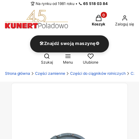
🏆 Na rynku od 1981 roku • 📞
65 518 03 84
Produkty w koszyku
Koszyk
Zaloguj się
🛠️Znajdź swoją maszynę⚙️
Otwórz wyszukiwarkę
Szukaj
Menu
Ulubione
Strona główna
Części zamienne
Części do ciągników rolniczych
Częś