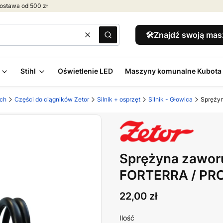
ostawa od 500 zł
🛠️Znajdź swoją ma
Wyczyść
Szukaj
Stihl
Oświetlenie LED
Maszyny komunalne Kubota
ych
Części do ciągników Zetor
Silnik + osprzęt
Silnik - Głowica
Spręży
Sprężyna zawor
FORTERRA / PR
Cena
22,00 zł
Ilość