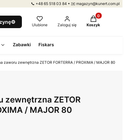
📞 +48 65 518 03 84 • ✉️ magazyn@kunert.com.pl
Produkty w koszyku: 
szynę⚙️
Ulubione
Zaloguj się
Koszyk
Zabawki
Fiskars
na zaworu zewnętrzna ZETOR FORTERRA / PROXIMA / MAJOR 80
u zewnętrzna ZETOR
OXIMA / MAJOR 80