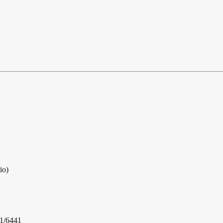
io)
21/6441