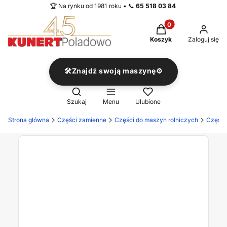
🏆 Na rynku od 1981 roku • 📞
65 518 03 84
Produkty w koszyku
Koszyk
Zaloguj się
🛠️Znajdź swoją maszynę⚙️
Otwórz wyszukiwarkę
Szukaj
Menu
Ulubione
Strona główna
Części zamienne
Części do maszyn rolniczych
Części