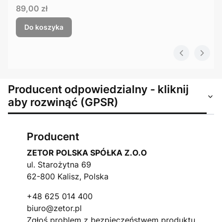
Cena
89,00 zł
Do koszyka
Producent odpowiedzialny - kliknij
aby rozwinąć (GPSR)
Producent
ZETOR POLSKA SPÓŁKA Z.O.O
ul. Starożytna 69
62-800 Kalisz, Polska
+48 625 014 400
biuro@zetor.pl
Zgłoś problem z bezpieczeństwem produktu