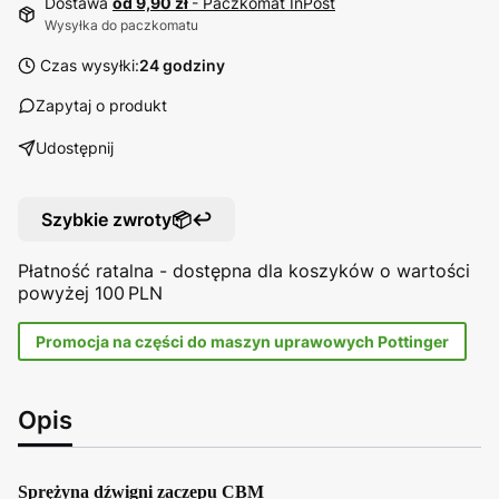
Dostawa
od 9,90 zł
- Paczkomat InPost
Wysyłka do paczkomatu
Czas wysyłki:
24 godziny
Zapytaj o produkt
Udostępnij
Szybkie zwroty📦↩️
Płatność ratalna - dostępna dla koszyków o wartości
powyżej 100 PLN
Promocja na części do maszyn uprawowych Pottinger
Opis
Sprężyna dźwigni zaczepu CBM