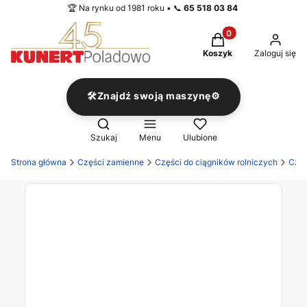
🏆 Na rynku od 1981 roku • 📞
65 518 03 84
Produkty w koszyku
Koszyk
Zaloguj się
🛠️Znajdź swoją maszynę⚙️
Otwórz wyszukiwarkę
Szukaj
Menu
Ulubione
Strona główna
Części zamienne
Części do ciągników rolniczych
Częś