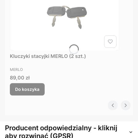
Kluczyki stacyjki MERLO (2 szt.)
PRODUCENT
MERLO
Cena
89,00 zł
Do koszyka
Producent odpowiedzialny - kliknij
aby rozwinąć (GPSR)