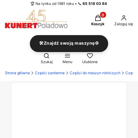
🏆 Na rynku od 1981 roku • 📞
65 518 03 84
Produkty w koszyku
Koszyk
Zaloguj się
🛠️Znajdź swoją maszynę⚙️
Otwórz wyszukiwarkę
Szukaj
Menu
Ulubione
Strona główna
Części zamienne
Części do maszyn rolniczych
Części