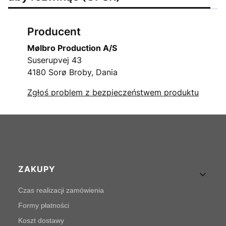
Producent
Mølbro Production A/S
Suserupvej 43
4180 Sorø Broby, Dania
Zgłoś problem z bezpieczeństwem produktu
Linki w stopce
ZAKUPY
Czas realizacji zamówienia
Formy płatności
Koszt dostawy