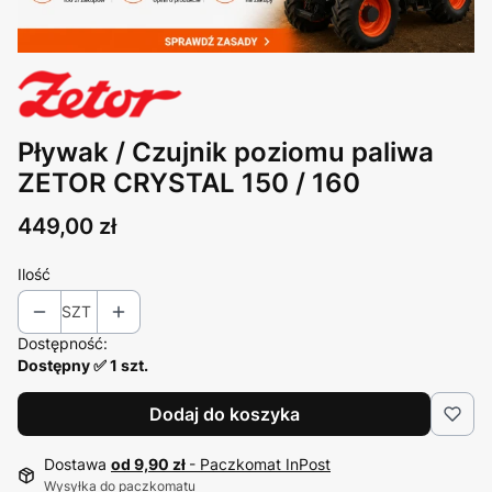
Pływak / Czujnik poziomu paliwa
ZETOR CRYSTAL 150 / 160
Cena
449,00 zł
Ilość
SZT
Dostępność:
Dostępny ✅ 1 szt.
Dodaj do koszyka
Dostawa
od 9,90 zł
- Paczkomat InPost
Wysyłka do paczkomatu