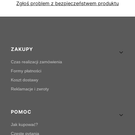
Zgłoś problem z bezpieczeństwem produktu
Linki w stopce
ZAKUPY
Czas realizacji zamówienia
Formy płatności
Koszt dostawy
Reklamacje i zwroty
POMOC
Jak kupować?
Częste pytania