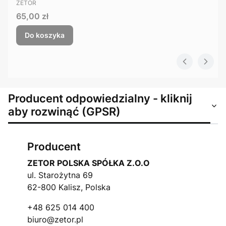
PRODUCENT
ZETOR
Cena
65,00 zł
Do koszyka
Producent odpowiedzialny - kliknij
aby rozwinąć (GPSR)
Producent
ZETOR POLSKA SPÓŁKA Z.O.O
ul. Starożytna 69
62-800 Kalisz, Polska
+48 625 014 400
biuro@zetor.pl