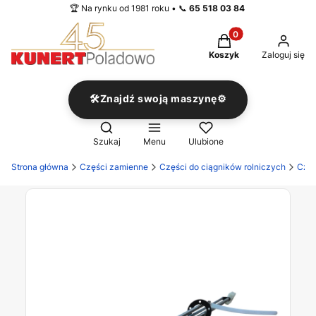
🏆 Na rynku od 1981 roku • 📞
65 518 03 84
Produkty w koszyku
Koszyk
Zaloguj się
🛠️Znajdź swoją maszynę⚙️
Otwórz wyszukiwarkę
Szukaj
Menu
Ulubione
Strona główna
Części zamienne
Części do ciągników rolniczych
Częś