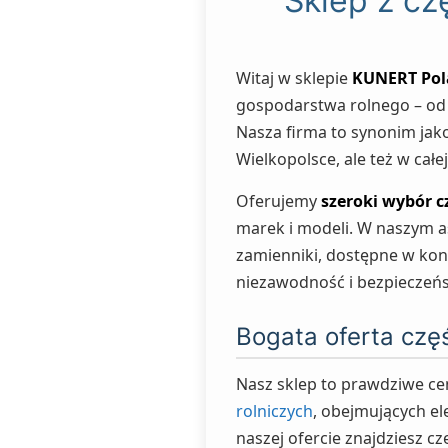
Sklep z c
Witaj w sklepie
KUNERT Po
gospodarstwa rolnego – o
Nasza firma to synonim jako
Wielkopolsce, ale też w całej
Oferujemy
szeroki wybór c
marek i modeli. W naszym as
zamienniki, dostępne w kon
niezawodność i bezpieczeń
Bogata oferta częś
Nasz sklep to prawdziwe ce
rolniczych
, obejmujących el
naszej ofercie znajdziesz c