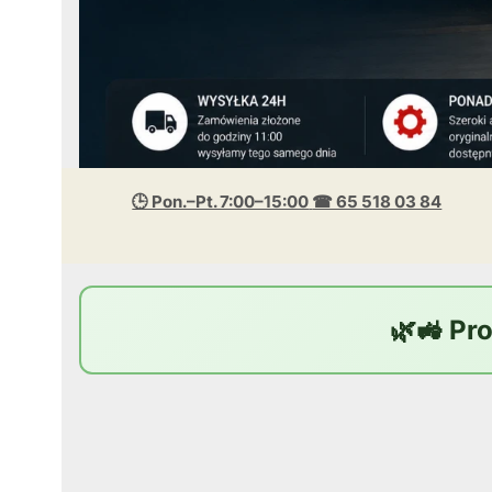
🕒 Pon.–Pt. 7:00–15:00
☎ 65 518 03 84
🌿🚜 Pr