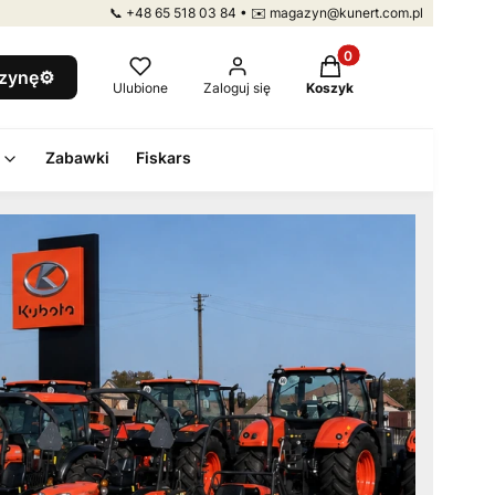
📞 +48 65 518 03 84 • ✉️ magazyn@kunert.com.pl
Produkty w koszyku: 
szynę⚙️
Ulubione
Zaloguj się
Koszyk
Zabawki
Fiskars