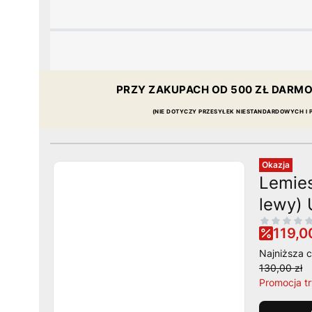
PRZY ZAKUPACH OD
500 ZŁ
DARMO
(NIE DOTYCZY PRZESYŁEK NIESTANDARDOWYCH I
Okazja
Lemie
lewy)
119,00
Najniższa c
130,00 zł
Promocja t