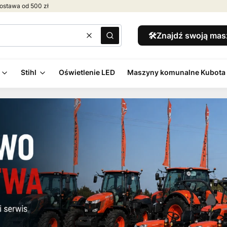
ostawa od 500 zł
🛠️Znajdź swoją ma
Wyczyść
Szukaj
Stihl
Oświetlenie LED
Maszyny komunalne Kubota