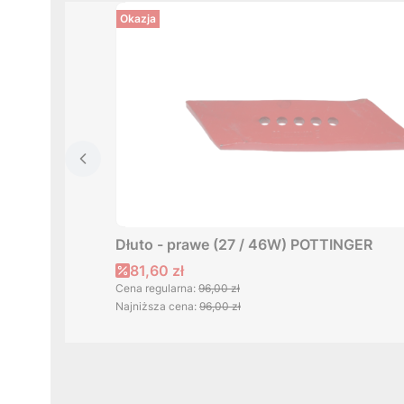
Okazja
Dłuto - prawe (27 / 46W) POTTINGER
Cena promocyjna
81,60 zł
Cena regularna:
96,00 zł
Najniższa cena:
96,00 zł