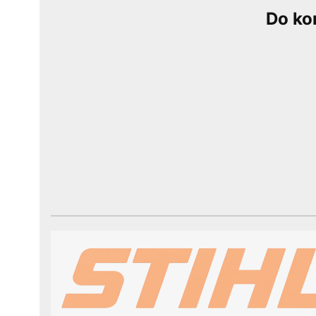
Do ko