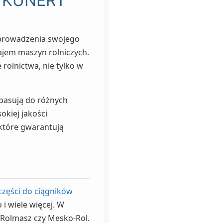
ch KUNERT
o prowadzenia swojego
ajem maszyn rolniczych.
rolnictwa, nie tylko w
 pasują do różnych
okiej jakości
które gwarantują
części do ciągników
i wiele więcej. W
, Rolmasz czy Mesko-Rol.