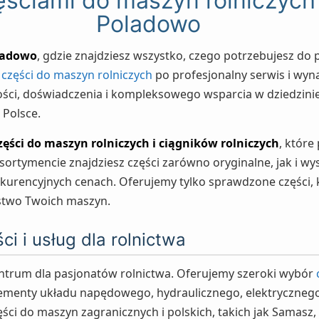
zęściami do maszyn rolniczy
Poladowo
ladowo
, gdzie znajdziesz wszystko, czego potrzebujesz d
d
części do maszyn rolniczych
po profesjonalny serwis i wyn
ści, doświadczenia i kompleksowego wsparcia w dziedzinie 
 Polsce.
zęści do maszyn rolniczych i ciągników rolniczych
, które
ortymencie znajdziesz części zarówno oryginalne, jak i wys
kurencyjnych cenach. Oferujemy tylko sprawdzone części, 
stwo Twoich maszyn.
ci i usług dla rolnictwa
ntrum dla pasjonatów rolnictwa. Oferujemy szeroki wybór
ementy układu napędowego, hydraulicznego, elektrycznego 
zęści do maszyn zagranicznych i polskich, takich jak Samasz