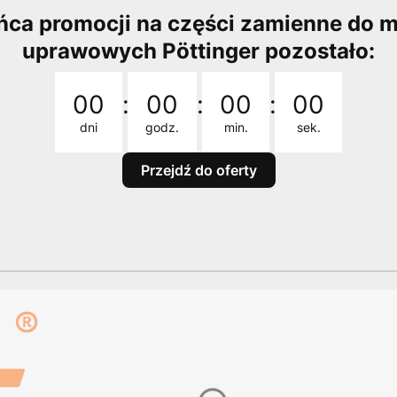
ńca promocji na części zamienne do 
uprawowych Pöttinger pozostało:
Odliczanie czasu do: 2026-08-31 23:59:00
00
:
00
:
00
:
00
dni
godz.
min.
sek.
Przejdź do oferty