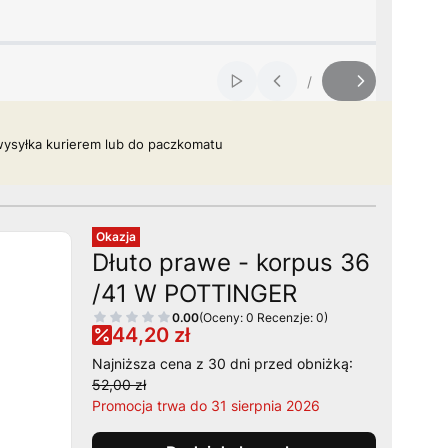
/
Włącz automatyczne przewij
Slajd
z
ysyłka kurierem lub do
paczkomatu
Okazja
Dłuto prawe - korpus 36
/41 W POTTINGER
0.00
(Oceny: 0 Recenzje: 0)
44,20 zł
Najniższa cena z 30 dni przed obniżką:
52,00 zł
Promocja trwa do 31 sierpnia 2026