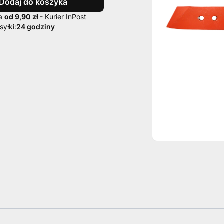
Dodaj do koszyka
wa
od 9,90 zł
- Kurier InPost
yłki:
24 godziny