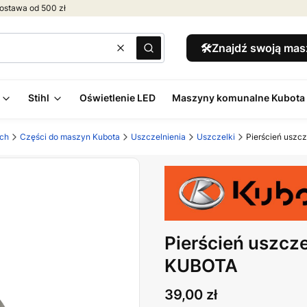
ostawa od 500 zł
🛠️Znajdź swoją ma
Wyczyść
Szukaj
Stihl
Oświetlenie LED
Maszyny komunalne Kubota
ych
Części do maszyn Kubota
Uszczelnienia
Uszczelki
Pierścień uszc
Pierścień uszcz
KUBOTA
Cena
39,00 zł