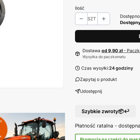
Ilość
Dostępno
SZT
Dostępny
Dostawa
od 9,90 zł
- Paczk
Wysyłka do paczkomatu
Czas wysyłki:
24 godziny
Zapytaj o produkt
Udostępnij
Szybkie zwroty📦↩️
Płatność ratalna - dostęp
Promocja na części do mas