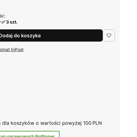
ść:
 ✅ 3 szt.
Dodaj do koszyka
omat InPost
na dla koszyków o wartości powyżej 100 PLN
zyn uprawowych Pottinger