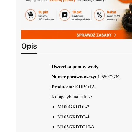
Opis
Uszczelka pompy wody
Numer porównawczy:
1J55073762
Producent:
KUBOTA
Kompatybilna m.in z:
M100GXDTC-2
M105GXDTC-4
M105GXDTC19-3