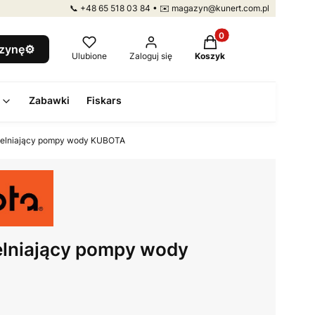
📞 +48 65 518 03 84 • ✉️ magazyn@kunert.com.pl
Produkty w koszyku: 
szynę⚙️
Ulubione
Zaloguj się
Koszyk
Zabawki
Fiskars
zelniający pompy wody KUBOTA
elniający pompy wody