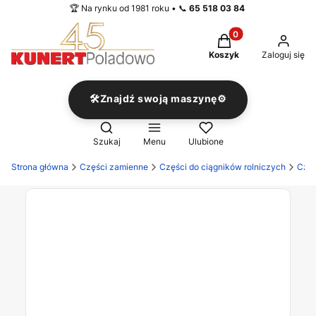
🏆 Na rynku od 1981 roku • 📞
65 518 03 84
Produkty w koszyku
Koszyk
Zaloguj się
🛠️Znajdź swoją maszynę⚙️
Otwórz wyszukiwarkę
Szukaj
Menu
Ulubione
Strona główna
Części zamienne
Części do ciągników rolniczych
Częś