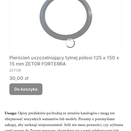
Pierścień uszczelniający tylnej półosi 125 x 150 x
15 mm ZETOR FORTERRA
PRODUCENT
ZETOR
Cena
30,00 zł
Do koszyka
Uwaga:
Opisy produktów pochodzą ze zrzutów katalogów i mogą nie
obejmować wszystkich wariantów lub modeli. Prosimy o przemyślane
zakupy, aby uniknąć nieporozumień. Jeśli nie masz pewności, czy wybrana
część pasuje do Twojej maszyny, skontaktuj się z nami telefonicznie lub