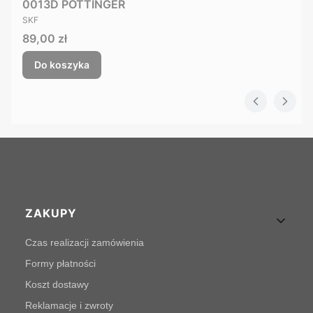
0013D POTTINGER
PRODUCENT
SKF
Cena
89,00 zł
Do koszyka
Linki w stopce
ZAKUPY
Czas realizacji zamówienia
Formy płatności
Koszt dostawy
Reklamacje i zwroty