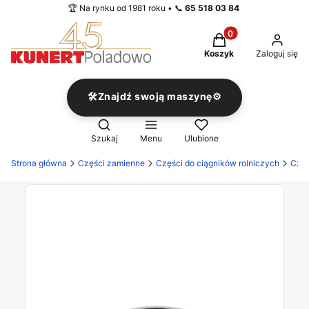
🏆 Na rynku od 1981 roku • 📞
65 518 03 84
Produkty w koszyku
Koszyk
Zaloguj się
🛠️Znajdź swoją maszynę⚙️
Otwórz wyszukiwarkę
Szukaj
Menu
Ulubione
Strona główna
Części zamienne
Części do ciągników rolniczych
Częś