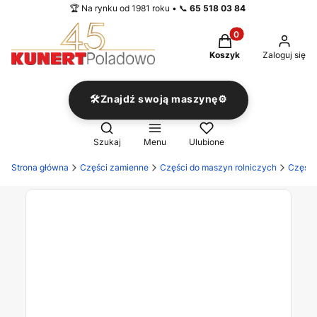
🏆 Na rynku od 1981 roku • 📞
65 518 03 84
Produkty w koszyku
Koszyk
Zaloguj się
🛠️Znajdź swoją maszynę⚙️
Otwórz wyszukiwarkę
Szukaj
Menu
Ulubione
Strona główna
Części zamienne
Części do maszyn rolniczych
Części