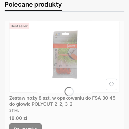
Polecane produkty
Bestseller
Zestaw noży 8 szt. w opakowaniu do FSA 30 45
do głowic POLYCUT 2-2, 3-2
PRODUCENT
STIHL
Cena
18,00 zł
Do koszyka