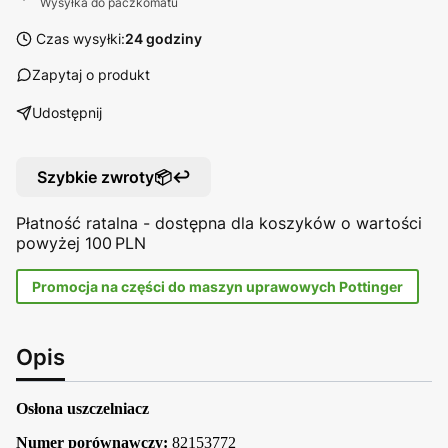
Wysyłka do paczkomatu
Czas wysyłki:
24 godziny
Zapytaj o produkt
Udostępnij
Szybkie zwroty📦↩️
Płatność ratalna - dostępna dla koszyków o wartości
powyżej 100 PLN
Promocja na części do maszyn uprawowych Pottinger
Opis
Osłona uszczelniacz
Numer porównawczy:
82153772