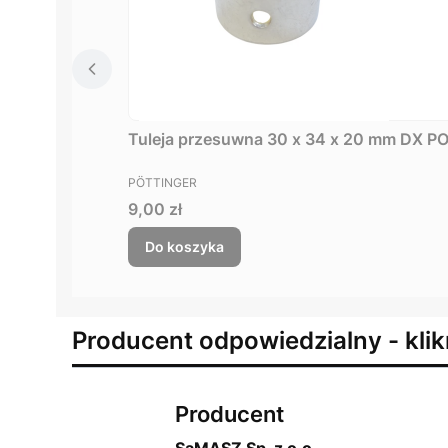
Tuleja przesuwna 30 x 34 x 20 mm DX 
PRODUCENT
PÖTTINGER
Cena
9,00 zł
Do koszyka
Producent odpowiedzialny - klik
Producent
SaMASZ Sp. z o.o.