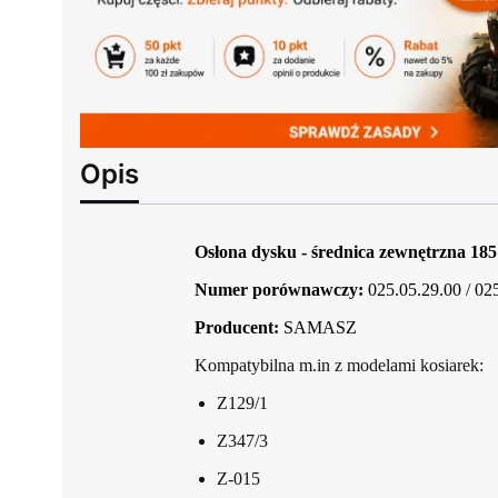
Opis
Osłona dysku - średnica zewnętrzna 1
Numer porównawczy:
025.05.29.00 / 0
Producent:
SAMASZ
Kompatybilna m.in z modelami kosiarek:
Z129/1
Z347/3
Z-015