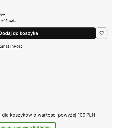
ść:
✅ 1 szt.
Dodaj do koszyka
omat InPost
na dla koszyków o wartości powyżej 100 PLN
zyn uprawowych Pottinger