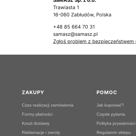
Trawiasta 1
16-060 Zabłudów, Polska
+48 85 664 70 31
samasz@samasz.pl
Zgłoś problem z bezpieczeństwem 
Linki w stopce
ZAKUPY
POMOC
Czas realizacji zamówienia
Jak kupować?
Formy płatności
Częste pytania
Koszt dostawy
Polityka prywatności
Reklamacje i zwroty
Regulamin sklepu