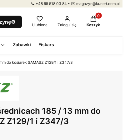
📞 +48 65 518 03 84 • ✉️ magazyn@kunert.com.pl
Produkty w koszyku: 
szynę⚙️
Ulubione
Zaloguj się
Koszyk
Zabawki
Fiskars
3 mm do kosiarek SAMASZ Z129/1 i Z347/3
średnicach 185 / 13 mm do
 Z129/1 i Z347/3