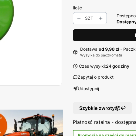
Ilość
Dostępno
SZT
Dostępny 
Dostawa
od 9,90 zł
- Paczk
Wysyłka do paczkomatu
Czas wysyłki:
24 godziny
Zapytaj o produkt
Udostępnij
Szybkie zwroty📦↩️
Płatność ratalna - dostęp
Promocja na części do mas