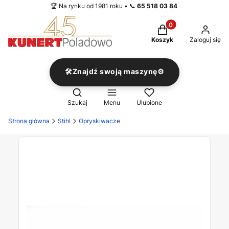
🏆 Na rynku od 1981 roku • 📞
65 518 03 84
Produkty w koszyku
Koszyk
Zaloguj się
🛠️Znajdź swoją maszynę⚙️
Otwórz wyszukiwarkę
Szukaj
Menu
Ulubione
Strona główna
Stihl
Opryskiwacze