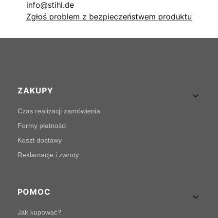
info@stihl.de
Zgłoś problem z bezpieczeństwem produktu
Linki w stopce
ZAKUPY
Czas realizacji zamówienia
Formy płatności
Koszt dostawy
Reklamacje i zwroty
POMOC
Jak kupować?