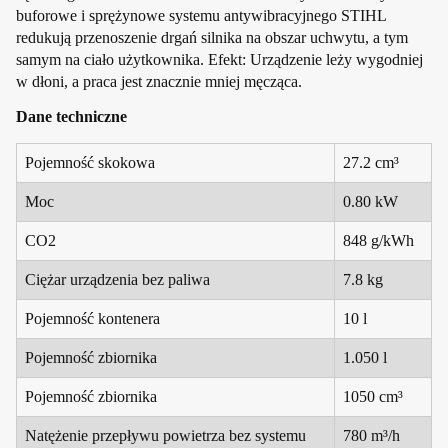
buforowe i sprężynowe systemu antywibracyjnego STIHL
redukują przenoszenie drgań silnika na obszar uchwytu, a tym
samym na ciało użytkownika. Efekt: Urządzenie leży wygodniej
w dłoni, a praca jest znacznie mniej męcząca.
Dane techniczne
Pojemność skokowa
27.2 cm³
Moc
0.80 kW
CO2
848 g/kWh
Ciężar urządzenia bez paliwa
7.8 kg
Pojemność kontenera
10 l
Pojemność zbiornika
1.050 l
Pojemność zbiornika
1050 cm³
Natężenie przepływu powietrza bez systemu
780 m³/h