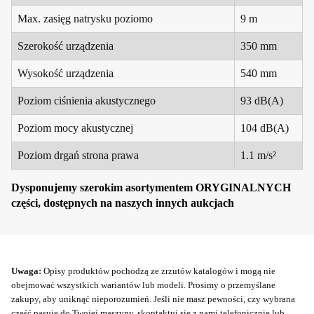
Max. zasięg natrysku poziomo
9 m
Szerokość urządzenia
350 mm
Wysokość urządzenia
540 mm
Poziom ciśnienia akustycznego
93 dB(A)
Poziom mocy akustycznej
104 dB(A)
Poziom drgań strona prawa
1.1 m/s²
Dysponujemy szerokim asortymentem ORYGINALNYCH
części, dostępnych na naszych innych aukcjach
Uwaga:
Opisy produktów pochodzą ze zrzutów katalogów i mogą nie
obejmować wszystkich wariantów lub modeli. Prosimy o przemyślane
zakupy, aby uniknąć nieporozumień. Jeśli nie masz pewności, czy wybrana
część pasuje do Twojej maszyny, skontaktuj się z nami telefonicznie lub