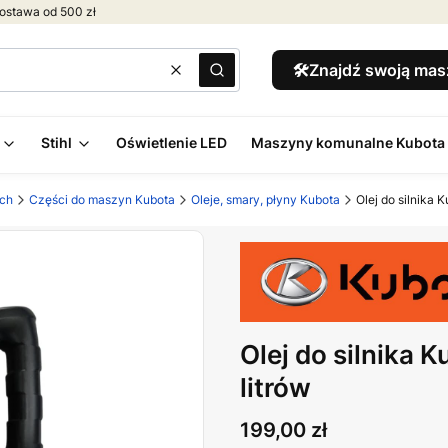
ostawa od 500 zł
🛠️Znajdź swoją ma
Wyczyść
Szukaj
Stihl
Oświetlenie LED
Maszyny komunalne Kubota
ych
Części do maszyn Kubota
Oleje, smary, płyny Kubota
Olej do silnika 
Olej do silnika 
litrów
Cena
199,00 zł