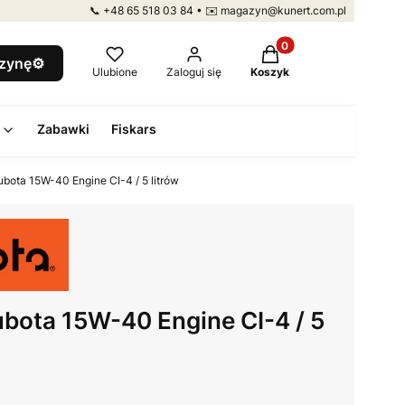
📞 +48 65 518 03 84 • ✉️ magazyn@kunert.com.pl
Produkty w koszyku: 
szynę⚙️
Ulubione
Zaloguj się
Koszyk
Zabawki
Fiskars
Kubota 15W-40 Engine CI-4 / 5 litrów
Kubota 15W-40 Engine CI-4 / 5