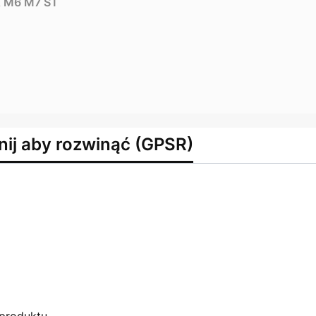
GX M6 M7 ST
nij aby rozwinąć (GPSR)
produktu