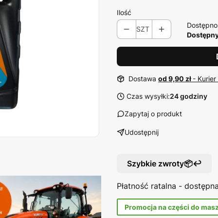
Ilość
Dostępno
SZT
Dostępny
Dostawa
od 9,90 zł
- Kurier
Czas wysyłki:
24 godziny
Zapytaj o produkt
Udostępnij
Szybkie zwroty📦↩️
Płatność ratalna - dostęp
Promocja na części do mas