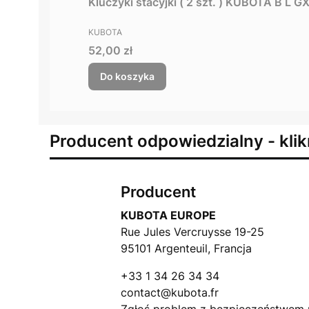
Kluczyki stacyjki ( 2 szt. ) KUBOTA B L 
PRODUCENT
KUBOTA
Cena
52,00 zł
Do koszyka
Producent odpowiedzialny - klik
Producent
KUBOTA EUROPE
Rue Jules Vercruysse 19-25
95101 Argenteuil, Francja
+33 1 34 26 34 34
contact@kubota.fr
Zgłoś problem z bezpieczeństwem 