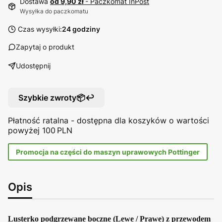
Dostawa
od 9,90 zł
- Paczkomat InPost
Wysyłka do paczkomatu
Czas wysyłki:
24 godziny
Zapytaj o produkt
Udostępnij
Szybkie zwroty📦↩️
Płatność ratalna - dostępna dla koszyków o wartości
powyżej 100 PLN
Promocja na części do maszyn uprawowych Pottinger
Opis
Lusterko podgrzewane boczne (Lewe / Prawe) z przewodem