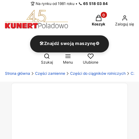
🏆 Na rynku od 1981 roku • 📞
65 518 03 84
Produkty w koszyku
Koszyk
Zaloguj się
🛠️Znajdź swoją maszynę⚙️
Otwórz wyszukiwarkę
Szukaj
Menu
Ulubione
Strona główna
Części zamienne
Części do ciągników rolniczych
Częś