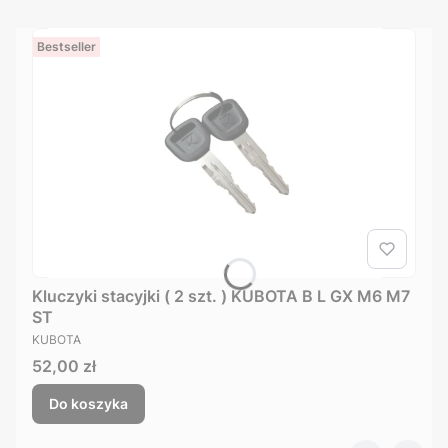
Bestseller
Kluczyki stacyjki ( 2 szt. ) KUBOTA B L GX M6 M7
ST
PRODUCENT
KUBOTA
Cena
52,00 zł
Do koszyka