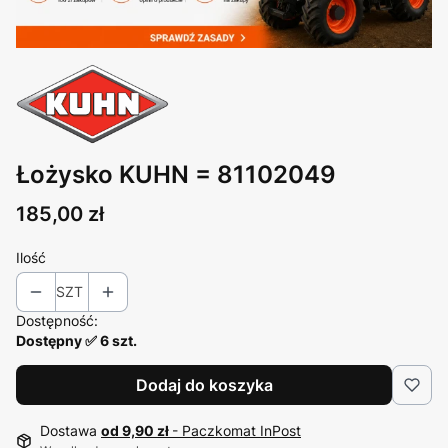
Łożysko KUHN = 81102049
Cena
185,00 zł
Ilość
SZT
Dostępność:
Dostępny ✅ 6 szt.
Dodaj do koszyka
Dostawa
od 9,90 zł
- Paczkomat InPost