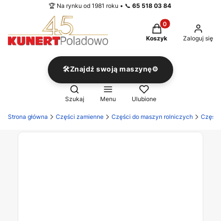
🏆 Na rynku od 1981 roku • 📞
65 518 03 84
Produkty w koszyku
Koszyk
Zaloguj się
🛠️Znajdź swoją maszynę⚙️
Otwórz wyszukiwarkę
Szukaj
Menu
Ulubione
Strona główna
Części zamienne
Części do maszyn rolniczych
Części