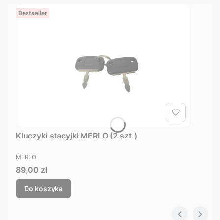
Bestseller
Kluczyki stacyjki MERLO (2 szt.)
PRODUCENT
MERLO
Cena
89,00 zł
Do koszyka