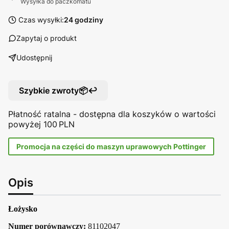
Wysyłka do paczkomatu
Czas wysyłki:
24 godziny
Zapytaj o produkt
Udostępnij
Szybkie zwroty📦↩️
Płatność ratalna - dostępna dla koszyków o wartości
powyżej 100 PLN
Promocja na części do maszyn uprawowych Pottinger
Opis
Łożysko
Numer porównawczy:
81102047