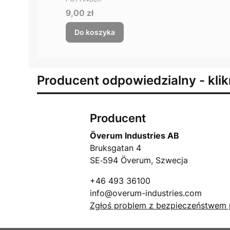
Cena
9,00 zł
Do koszyka
Producent odpowiedzialny - klik
Producent
Överum Industries AB
Bruksgatan 4
SE‑594 Överum, Szwecja
+46 493 36100
info@overum-industries.com
Zgłoś problem z bezpieczeństwem 