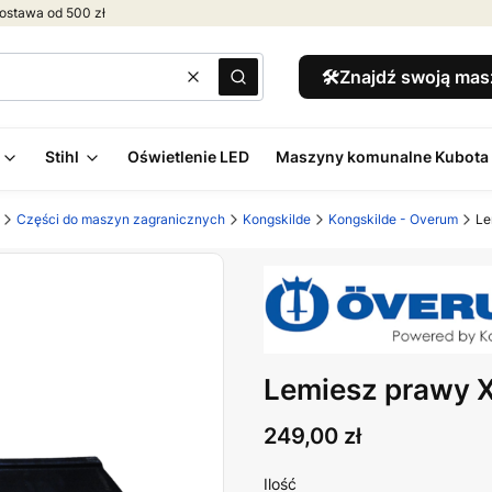
ostawa od 500 zł
🛠️Znajdź swoją ma
Wyczyść
Szukaj
Stihl
Oświetlenie LED
Maszyny komunalne Kubota
Części do maszyn zagranicznych
Kongskilde
Kongskilde - Overum
Le
Lemiesz prawy
Cena
249,00 zł
Ilość