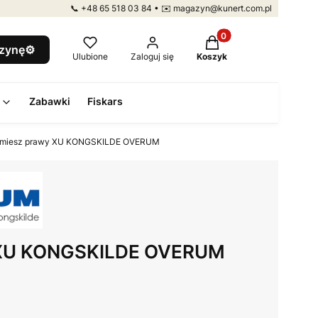
📞 +48 65 518 03 84 • ✉️ magazyn@kunert.com.pl
Produkty w koszyku: 
szynę⚙️
Ulubione
Zaloguj się
Koszyk
Zabawki
Fiskars
miesz prawy XU KONGSKILDE OVERUM
 XU KONGSKILDE OVERUM