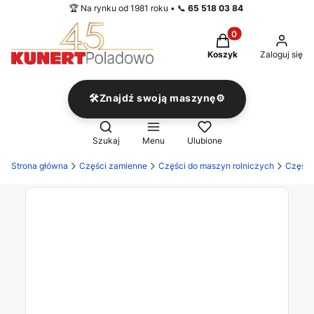
🏆 Na rynku od 1981 roku • 📞
65 518 03 84
Produkty w koszyku
Koszyk
Zaloguj się
🛠️Znajdź swoją maszynę⚙️
Otwórz wyszukiwarkę
Szukaj
Menu
Ulubione
Strona główna
Części zamienne
Części do maszyn rolniczych
Części