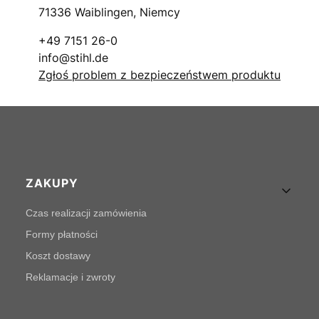
71336 Waiblingen, Niemcy
+49 7151 26-0
info@stihl.de
Zgłoś problem z bezpieczeństwem produktu
Linki w stopce
ZAKUPY
Czas realizacji zamówienia
Formy płatności
Koszt dostawy
Reklamacje i zwroty