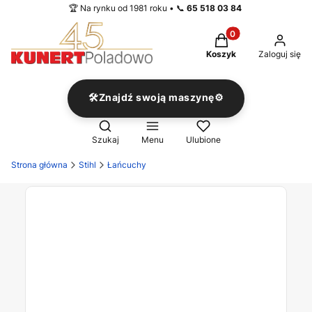
🏆 Na rynku od 1981 roku • 📞
65 518 03 84
Produkty w koszyku
Koszyk
Zaloguj się
🛠️Znajdź swoją maszynę⚙️
Otwórz wyszukiwarkę
Szukaj
Menu
Ulubione
Strona główna
Stihl
Łańcuchy