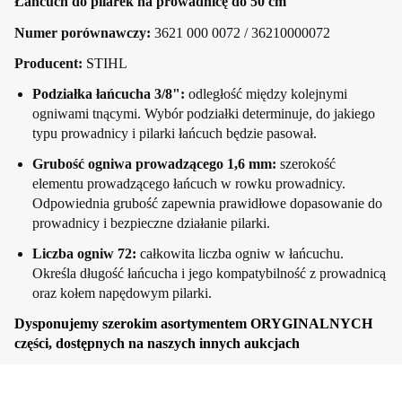
Łańcuch do pilarek na prowadnicę do 50 cm
Numer porównawczy:
3621 000 0072 / 36210000072
Producent:
STIHL
Podziałka łańcucha 3/8":
odległość między kolejnymi
ogniwami tnącymi. Wybór podziałki determinuje, do jakiego
typu prowadnicy i pilarki łańcuch będzie pasował.
Grubość ogniwa prowadzącego 1,6 mm:
szerokość
elementu prowadzącego łańcuch w rowku prowadnicy.
Odpowiednia grubość zapewnia prawidłowe dopasowanie do
prowadnicy i bezpieczne działanie pilarki.
Liczba ogniw 72:
całkowita liczba ogniw w łańcuchu.
Określa długość łańcucha i jego kompatybilność z prowadnicą
oraz kołem napędowym pilarki.
Dysponujemy szerokim asortymentem ORYGINALNYCH
części, dostępnych na naszych innych aukcjach